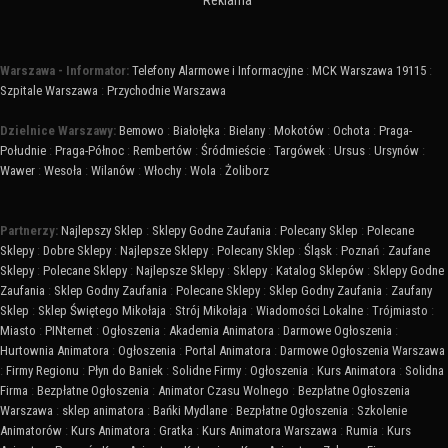
Reklama
Warszawa - Informator:
Telefony Alarmowe i Informacyjne
:
MCK Warszawa 19115
:
Szpitale Warszawa
:
Przychodnie Warszawa
Dzielnice Warszawy:
Bemowo
:
Białołęka
:
Bielany
:
Mokotów
:
Ochota
:
Praga-
Południe
:
Praga-Północ
:
Rembertów
:
Śródmieście
:
Targówek
:
Ursus
:
Ursynów
:
Wawer
:
Wesoła
:
Wilanów
:
Włochy
:
Wola
:
Żoliborz
Partnerzy:
Najlepszy Sklep
:
Sklepy Godne Zaufania
:
Polecany Sklep
:
Polecane
Sklepy
:
Dobre Sklepy
:
Najlepsze Sklepy
:
Polecany Sklep
:
Śląsk
:
Poznań
:
Zaufane
Sklepy
:
Polecane Sklepy
:
Najlepsze Sklepy
:
Sklepy
:
Katalog Sklepów
:
Sklepy Godne
Zaufania
:
Sklep Godny Zaufania
:
Polecane Sklepy
:
Sklep Godny Zaufania
:
Zaufany
Sklep
:
Sklep Świętego Mikołaja
:
Strój Mikołaja
:
Wiadomości Lokalne
:
Trójmiasto
:
Miasto
:
PINternet
:
Ogłoszenia
:
Akademia Animatora
:
Darmowe Ogłoszenia
:
Hurtownia Animatora
:
Ogłoszenia
:
Portal Animatora
:
Darmowe Ogłoszenia Warszawa
:
Firmy Regionu
:
Płyn do Baniek
:
Solidne Firmy
:
Ogłoszenia
:
Kurs Animatora
:
Solidna
Firma
:
Bezpłatne Ogłoszenia
:
Animator Czasu Wolnego
:
Bezpłatne Ogłoszenia
Warszawa
:
sklep animatora
:
Bańki Mydlane
:
Bezpłatne Ogłoszenia
:
Szkolenie
Animatorów
:
Kurs Animatora
:
Gratka
:
Kurs Animatora Warszawa
:
Rumia
:
Kurs