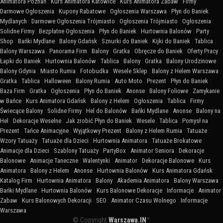
Animatora Poznań
:
Kurs Animatora Katowice
:
Kurs Animatora Zabaw
:
Firmy
:
Darmowe Ogłoszenia
:
Kupony Rabatowe
:
Ogłoszenia Warszawa
:
Płyn do Baniek
Mydlanych
:
Darmowe Ogłoszenia Trójmiasto
:
Ogłoszenia Trójmiasto
:
Ogłoszenia
:
Solidne Firmy
:
Bezpłatne Ogłoszenia
:
Płyn do Baniek
:
Hurtownia Balonów
:
Party
Shop
:
Bańki Mydlane
:
Balony Gdańsk
:
Sznurki do Baniek
:
Kijki do Baniek
:
Tablica
:
Balony Warszawa
:
Panorama Firm
:
Balony
:
Gratka
:
Obręcze do Baniek
:
Oferty Pracy
:
Łapki do Baniek
:
Hurtownia Balonów
:
Tablica
:
Balony
:
Gratka
:
Balony Urodzinowe
:
Balony Gdynia
:
Miasto Rumia
:
Fotobudka
:
Wesele Sklep
:
Balony z Helem Warszawa
:
Gratka
:
Tablica
:
Halloween
:
Balony Rumia
:
Auto Moto
:
Prezent
:
Płyn do Baniek
:
Baza Firm
:
Gratka
:
Ogłoszenia
:
Płyn do Baniek
:
Anonse
:
Balony Foliowe
:
Zamykanie
w Bańce
:
Kurs Animatora Gdańsk
:
Balony z Helem
:
Ogłoszenia
:
Tablica
:
Firmy
:
Świecące Balony
:
Solidne Firmy
:
Hel do Balonów
:
Bańki Mydlane
:
Anonse
:
Balony na
Hel
:
Dekoracje Weselne
:
Jak zrobić Płyn do Baniek
:
Wesele
:
Tablica
:
Pomysł na
Prezent
:
Tańce Animacyjne
:
Wyjątkowy Prezent
:
Balony z Helem Rumia
:
Tatuaże
:
Wzory Tatuaży
:
Tatuaże dla Dzieci
:
Hurtownia Animatora
:
Tatuaże Brokatowe
:
Animacje dla Dzieci
:
Szablony Tatuaży
:
PartyBox
:
Animator Seniora
:
Dekoracje
Balonowe
:
Animacje Taneczne
:
Walentynki
:
Animator
:
Dekoracje Balonowe
:
Kurs
Animatora
:
Balony z Helem
:
Anonse
:
Hurtownia Balonów
:
Kurs Animatora Gdańsk
:
Katalog Firm
:
Hurtownia Animatora
:
Balony
:
Akademia Animatora
:
Balony Warszawa
:
Bańki Mydlane
:
Hurtownia Balonów
:
Kurs Balonowe Dekoracje
:
Informacje
:
Animator
Zabaw
:
Kurs Balonowych Dekoracji
:
SEO
:
Animator Czasu Wolnego
:
Informacje
Warszawa
© Copyright
Warszawa.IN
™