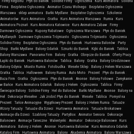
:
Firmy Regionu
:
Płyn do Baniek
:
Solidne Firmy
:
Ogłoszenia
:
Kurs Animatora
:
Solidna
Firma
:
Bezpłatne Ogłoszenia
:
Animator Czasu Wolnego
:
Bezpłatne Ogłoszenia
Warszawa
:
sklep animatora
:
Bańki Mydlane
:
Bezpłatne Ogłoszenia
:
Szkolenie
Animatorów
:
Kurs Animatora
:
Gratka
:
Kurs Animatora Warszawa
:
Rumia
:
Kurs
Animatora Poznań
:
Kurs Animatora Katowice
:
Kurs Animatora Zabaw
:
Firmy
:
Darmowe Ogłoszenia
:
Kupony Rabatowe
:
Ogłoszenia Warszawa
:
Płyn do Baniek
Mydlanych
:
Darmowe Ogłoszenia Trójmiasto
:
Ogłoszenia Trójmiasto
:
Ogłoszenia
:
Solidne Firmy
:
Bezpłatne Ogłoszenia
:
Płyn do Baniek
:
Hurtownia Balonów
:
Party
Shop
:
Bańki Mydlane
:
Balony Gdańsk
:
Sznurki do Baniek
:
Kijki do Baniek
:
Tablica
:
Balony Warszawa
:
Panorama Firm
:
Balony
:
Gratka
:
Obręcze do Baniek
:
Oferty Pracy
:
Łapki do Baniek
:
Hurtownia Balonów
:
Tablica
:
Balony
:
Gratka
:
Balony Urodzinowe
:
Balony Gdynia
:
Miasto Rumia
:
Fotobudka
:
Wesele Sklep
:
Balony z Helem Warszawa
:
Gratka
:
Tablica
:
Halloween
:
Balony Rumia
:
Auto Moto
:
Prezent
:
Płyn do Baniek
:
Baza Firm
:
Gratka
:
Ogłoszenia
:
Płyn do Baniek
:
Anonse
:
Balony Foliowe
:
Zamykanie
w Bańce
:
Kurs Animatora Gdańsk
:
Balony z Helem
:
Ogłoszenia
:
Tablica
:
Firmy
:
Świecące Balony
:
Solidne Firmy
:
Hel do Balonów
:
Bańki Mydlane
:
Anonse
:
Balony na
Hel
:
Dekoracje Weselne
:
Jak zrobić Płyn do Baniek
:
Wesele
:
Tablica
:
Pomysł na
Prezent
:
Tańce Animacyjne
:
Wyjątkowy Prezent
:
Balony z Helem Rumia
:
Tatuaże
:
Wzory Tatuaży
:
Tatuaże dla Dzieci
:
Hurtownia Animatora
:
Tatuaże Brokatowe
:
Animacje dla Dzieci
:
Szablony Tatuaży
:
PartyBox
:
Animator Seniora
:
Dekoracje
Balonowe
:
Animacje Taneczne
:
Walentynki
:
Animator
:
Dekoracje Balonowe
:
Kurs
Animatora
:
Balony z Helem
:
Anonse
:
Hurtownia Balonów
:
Kurs Animatora Gdańsk
:
Katalog Firm
:
Hurtownia Animatora
:
Balony
:
Akademia Animatora
:
Balony Warszawa
: