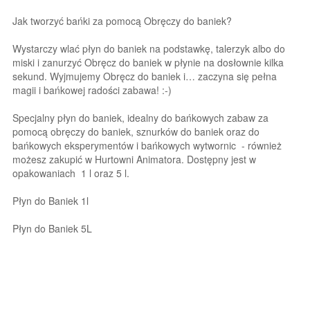
Jak tworzyć bańki za pomocą Obręczy do baniek?
Wystarczy wlać płyn do baniek na podstawkę, talerzyk albo do
miski i zanurzyć Obręcz do baniek w płynie na dosłownie kilka
sekund. Wyjmujemy Obręcz do baniek i… zaczyna się pełna
magii i bańkowej radości zabawa! :-)
Specjalny płyn do baniek, idealny do bańkowych zabaw za
pomocą obręczy do baniek, sznurków do baniek oraz do
bańkowych eksperymentów i bańkowych wytwornic - również
możesz zakupić w Hurtowni Animatora. Dostępny jest w
opakowaniach 1 l oraz 5 l.
Płyn do Baniek 1l
Płyn do Baniek 5L