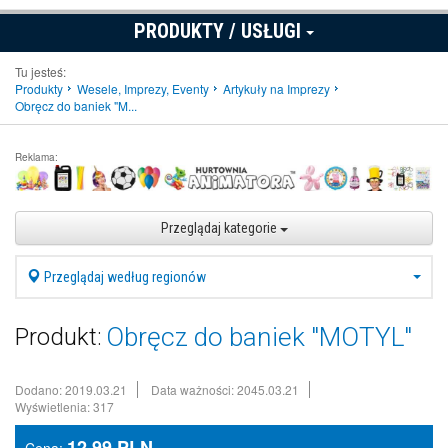
PRODUKTY / USŁUGI
Tu jesteś:
Produkty
Wesele, Imprezy, Eventy
Artykuły na Imprezy
Obręcz do baniek "M...
Reklama:
Przeglądaj kategorie
Przeglądaj według regionów
Obręcz do baniek "MOTYL"
Produkt:
Dodano: 2019.03.21
Data ważności: 2045.03.21
Wyświetlenia: 317
12,99
PLN