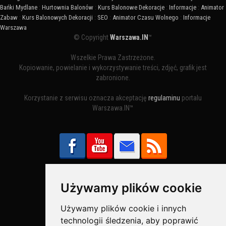
Bańki Mydlane
:
Hurtownia Balonów
:
Kurs Balonowe Dekoracje
:
Informacje
:
Animator
Zabaw
:
Kurs Balonowych Dekoracji
:
SEO
:
Animator Czasu Wolnego
:
Informacje
Warszawa
© Copyright
Warszawa.IN
™
Wszelkie Prawa Zastrzeżone.
Kopiowanie, powielanie i wykorzystywanie treści, zdjęć, grafik jest
zabronione.
Korzystanie z serwisu oznacza akceptację
regulaminu
portalu
Warszawa.IN™
Używamy plików cookie
Bezpieczne Płatności obsługuje:
Używamy plików cookie i innych
technologii śledzenia, aby poprawić