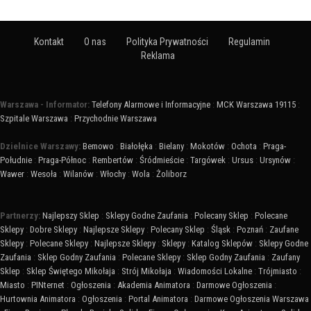
Kontakt
O nas
Polityka Prywatności
Regulamin
Reklama
Warszawa - Informator:
Telefony Alarmowe i Informacyjne
:
MCK Warszawa 19115
:
Szpitale Warszawa
:
Przychodnie Warszawa
Dzielnice Warszawy:
Bemowo
:
Białołęka
:
Bielany
:
Mokotów
:
Ochota
:
Praga-
Południe
:
Praga-Północ
:
Rembertów
:
Śródmieście
:
Targówek
:
Ursus
:
Ursynów
:
Wawer
:
Wesoła
:
Wilanów
:
Włochy
:
Wola
:
Żoliborz
Partnerzy:
Najlepszy Sklep
:
Sklepy Godne Zaufania
:
Polecany Sklep
:
Polecane
Sklepy
:
Dobre Sklepy
:
Najlepsze Sklepy
:
Polecany Sklep
:
Śląsk
:
Poznań
:
Zaufane
Sklepy
:
Polecane Sklepy
:
Najlepsze Sklepy
:
Sklepy
:
Katalog Sklepów
:
Sklepy Godne
Zaufania
:
Sklep Godny Zaufania
:
Polecane Sklepy
:
Sklep Godny Zaufania
:
Zaufany
Sklep
:
Sklep Świętego Mikołaja
:
Strój Mikołaja
:
Wiadomości Lokalne
:
Trójmiasto
:
Miasto
:
PINternet
:
Ogłoszenia
:
Akademia Animatora
:
Darmowe Ogłoszenia
:
Hurtownia Animatora
:
Ogłoszenia
:
Portal Animatora
:
Darmowe Ogłoszenia Warszawa