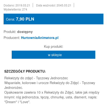
Dodano: 2019.03.21
Data ważności: 2045.03.21
Wyświetlenia: 274
7,90
PLN
Cena:
Produkt:
dostępny
Producent:
HurtowniaAnimatora.pl
Kup produkt:
w sklepie
SZCZEGÓŁY PRODUKTU:
Rekwizyty do zdjęć - Tęczowy Jednorożec
Wspaniałe, kolorowe i urocze Rekwizyty do Zdjęć - Tęczowy
Jednorożec.
Opakowanie zawiera 10 x Rekwizyty do Zdjęć, takie jak między
innymi: róg jednorożca, tęczę, chmurkę, usta, diament, napis:
"Dream" i "Love".