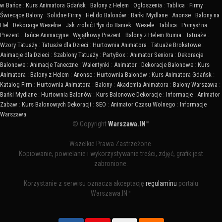
w Bańce
:
Kurs Animatora Gdańsk
:
Balony z Helem
:
Ogłoszenia
:
Tablica
:
Firmy
:
Świecące Balony
:
Solidne Firmy
:
Hel do Balonów
:
Bańki Mydlane
:
Anonse
:
Balony na
Hel
:
Dekoracje Weselne
:
Jak zrobić Płyn do Baniek
:
Wesele
:
Tablica
:
Pomysł na
Prezent
:
Tańce Animacyjne
:
Wyjątkowy Prezent
:
Balony z Helem Rumia
:
Tatuaże
:
Wzory Tatuaży
:
Tatuaże dla Dzieci
:
Hurtownia Animatora
:
Tatuaże Brokatowe
:
Animacje dla Dzieci
:
Szablony Tatuaży
:
PartyBox
:
Animator Seniora
:
Dekoracje
Balonowe
:
Animacje Taneczne
:
Walentynki
:
Animator
:
Dekoracje Balonowe
:
Kurs
Animatora
:
Balony z Helem
:
Anonse
:
Hurtownia Balonów
:
Kurs Animatora Gdańsk
:
Katalog Firm
:
Hurtownia Animatora
:
Balony
:
Akademia Animatora
:
Balony Warszawa
:
Bańki Mydlane
:
Hurtownia Balonów
:
Kurs Balonowe Dekoracje
:
Informacje
:
Animator
Zabaw
:
Kurs Balonowych Dekoracji
:
SEO
:
Animator Czasu Wolnego
:
Informacje
Warszawa
© Copyright
Warszawa.IN
™
Wszelkie Prawa Zastrzeżone.
Kopiowanie, powielanie i wykorzystywanie treści, zdjęć, grafik jest
zabronione.
Korzystanie z serwisu oznacza akceptację
regulaminu
portalu
Warszawa.IN™