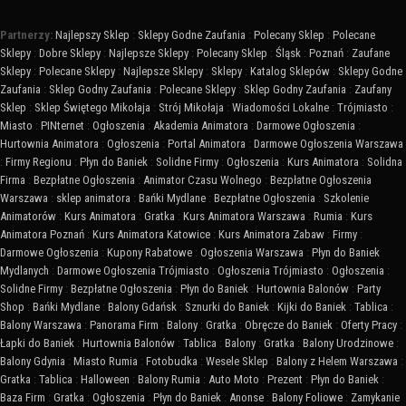
Partnerzy:
Najlepszy Sklep
:
Sklepy Godne Zaufania
:
Polecany Sklep
:
Polecane
Sklepy
:
Dobre Sklepy
:
Najlepsze Sklepy
:
Polecany Sklep
:
Śląsk
:
Poznań
:
Zaufane
Sklepy
:
Polecane Sklepy
:
Najlepsze Sklepy
:
Sklepy
:
Katalog Sklepów
:
Sklepy Godne
Zaufania
:
Sklep Godny Zaufania
:
Polecane Sklepy
:
Sklep Godny Zaufania
:
Zaufany
Sklep
:
Sklep Świętego Mikołaja
:
Strój Mikołaja
:
Wiadomości Lokalne
:
Trójmiasto
:
Miasto
:
PINternet
:
Ogłoszenia
:
Akademia Animatora
:
Darmowe Ogłoszenia
:
Hurtownia Animatora
:
Ogłoszenia
:
Portal Animatora
:
Darmowe Ogłoszenia Warszawa
:
Firmy Regionu
:
Płyn do Baniek
:
Solidne Firmy
:
Ogłoszenia
:
Kurs Animatora
:
Solidna
Firma
:
Bezpłatne Ogłoszenia
:
Animator Czasu Wolnego
:
Bezpłatne Ogłoszenia
Warszawa
:
sklep animatora
:
Bańki Mydlane
:
Bezpłatne Ogłoszenia
:
Szkolenie
Animatorów
:
Kurs Animatora
:
Gratka
:
Kurs Animatora Warszawa
:
Rumia
:
Kurs
Animatora Poznań
:
Kurs Animatora Katowice
:
Kurs Animatora Zabaw
:
Firmy
:
Darmowe Ogłoszenia
:
Kupony Rabatowe
:
Ogłoszenia Warszawa
:
Płyn do Baniek
Mydlanych
:
Darmowe Ogłoszenia Trójmiasto
:
Ogłoszenia Trójmiasto
:
Ogłoszenia
:
Solidne Firmy
:
Bezpłatne Ogłoszenia
:
Płyn do Baniek
:
Hurtownia Balonów
:
Party
Shop
:
Bańki Mydlane
:
Balony Gdańsk
:
Sznurki do Baniek
:
Kijki do Baniek
:
Tablica
:
Balony Warszawa
:
Panorama Firm
:
Balony
:
Gratka
:
Obręcze do Baniek
:
Oferty Pracy
:
Łapki do Baniek
:
Hurtownia Balonów
:
Tablica
:
Balony
:
Gratka
:
Balony Urodzinowe
:
Balony Gdynia
:
Miasto Rumia
:
Fotobudka
:
Wesele Sklep
:
Balony z Helem Warszawa
:
Gratka
:
Tablica
:
Halloween
:
Balony Rumia
:
Auto Moto
:
Prezent
:
Płyn do Baniek
:
Baza Firm
:
Gratka
:
Ogłoszenia
:
Płyn do Baniek
:
Anonse
:
Balony Foliowe
:
Zamykanie