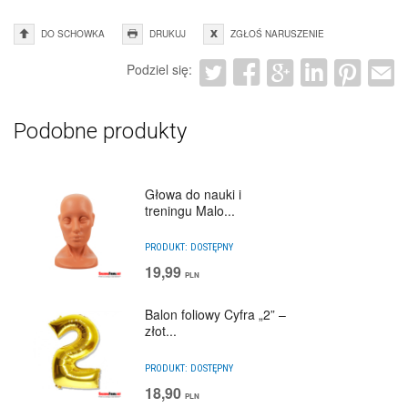
DO SCHOWKA
DRUKUJ
ZGŁOŚ NARUSZENIE
Podziel się:
Podobne produkty
Głowa do nauki i
treningu Malo...
PRODUKT:
DOSTĘPNY
19,99
PLN
Balon foliowy Cyfra „2” –
złot...
PRODUKT:
DOSTĘPNY
18,90
PLN