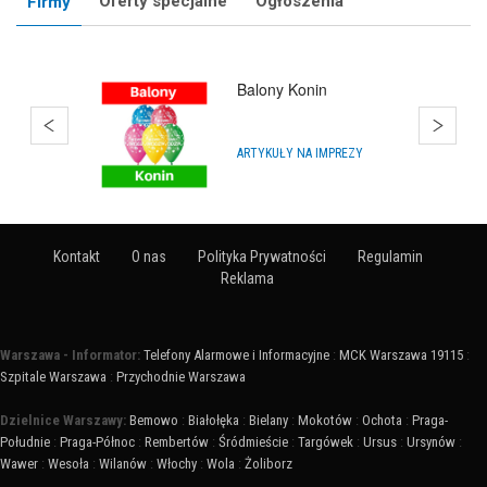
Oferty specjalne
Ogłoszenia
Firmy
Balony Konin
ARTYKUŁY NA IMPREZY
Kontakt
O nas
Polityka Prywatności
Regulamin
Reklama
Warszawa - Informator:
Telefony Alarmowe i Informacyjne
:
MCK Warszawa 19115
:
Szpitale Warszawa
:
Przychodnie Warszawa
Dzielnice Warszawy:
Bemowo
:
Białołęka
:
Bielany
:
Mokotów
:
Ochota
:
Praga-
Południe
:
Praga-Północ
:
Rembertów
:
Śródmieście
:
Targówek
:
Ursus
:
Ursynów
:
Wawer
:
Wesoła
:
Wilanów
:
Włochy
:
Wola
:
Żoliborz