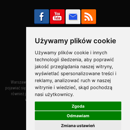
Używamy plików cookie
Bezpieczne Płatności obsługuje:
Używamy plików cookie i innych
technologii śledzenia, aby poprawić
jakość przeglądania naszej witryny,
wyświetlać spersonalizowane treści i
reklamy, analizować ruch w naszej
Warszawa – miasto stołeczne Warszawa. Nazwa miasta zaczęła
witrynie i wiedzieć, skąd pochodzą
pojawiać się w dokumentach w XIV wieku jako Warszewa, a od XV wieku
nasi użytkownicy.
również jako Warszowa. Zmiana nazwy na Warszawa w XV wieku
wynikała z mazowieckiej wymowy dialektycznej.
Zgoda
Odmawiam
Warszawa.IN
- Twoja Strona Warszawy™
Zmiana ustawień