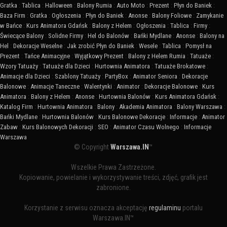
Gratka
:
Tablica
:
Halloween
:
Balony Rumia
:
Auto Moto
:
Prezent
:
Płyn do Baniek
:
Baza Firm
:
Gratka
:
Ogłoszenia
:
Płyn do Baniek
:
Anonse
:
Balony Foliowe
:
Zamykanie
w Bańce
:
Kurs Animatora Gdańsk
:
Balony z Helem
:
Ogłoszenia
:
Tablica
:
Firmy
:
Świecące Balony
:
Solidne Firmy
:
Hel do Balonów
:
Bańki Mydlane
:
Anonse
:
Balony na
Hel
:
Dekoracje Weselne
:
Jak zrobić Płyn do Baniek
:
Wesele
:
Tablica
:
Pomysł na
Prezent
:
Tańce Animacyjne
:
Wyjątkowy Prezent
:
Balony z Helem Rumia
:
Tatuaże
:
Wzory Tatuaży
:
Tatuaże dla Dzieci
:
Hurtownia Animatora
:
Tatuaże Brokatowe
:
Animacje dla Dzieci
:
Szablony Tatuaży
:
PartyBox
:
Animator Seniora
:
Dekoracje
Balonowe
:
Animacje Taneczne
:
Walentynki
:
Animator
:
Dekoracje Balonowe
:
Kurs
Animatora
:
Balony z Helem
:
Anonse
:
Hurtownia Balonów
:
Kurs Animatora Gdańsk
:
Katalog Firm
:
Hurtownia Animatora
:
Balony
:
Akademia Animatora
:
Balony Warszawa
:
Bańki Mydlane
:
Hurtownia Balonów
:
Kurs Balonowe Dekoracje
:
Informacje
:
Animator
Zabaw
:
Kurs Balonowych Dekoracji
:
SEO
:
Animator Czasu Wolnego
:
Informacje
Warszawa
© Copyright
Warszawa.IN
™
Wszelkie Prawa Zastrzeżone.
Kopiowanie, powielanie i wykorzystywanie treści, zdjęć, grafik jest
zabronione.
Korzystanie z serwisu oznacza akceptację
regulaminu
portalu
Warszawa.IN™