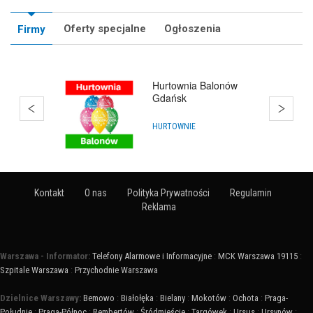
Oferty specjalne
Ogłoszenia
Firmy
Hurtownia Balonów
Gdańsk
HURTOWNIE
Kontakt
O nas
Polityka Prywatności
Regulamin
Reklama
Warszawa - Informator:
Telefony Alarmowe i Informacyjne
:
MCK Warszawa 19115
:
Szpitale Warszawa
:
Przychodnie Warszawa
Dzielnice Warszawy:
Bemowo
:
Białołęka
:
Bielany
:
Mokotów
:
Ochota
:
Praga-
Południe
:
Praga-Północ
:
Rembertów
:
Śródmieście
:
Targówek
:
Ursus
:
Ursynów
: