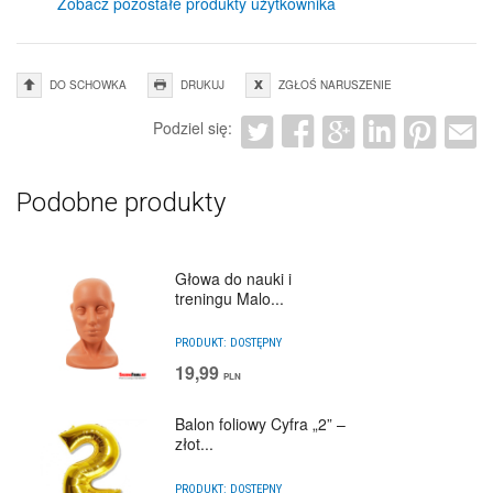
Zobacz pozostałe produkty użytkownika
DO SCHOWKA
DRUKUJ
ZGŁOŚ NARUSZENIE
Podziel się:
Podobne produkty
Głowa do nauki i
treningu Malo...
PRODUKT:
DOSTĘPNY
19,99
PLN
Balon foliowy Cyfra „2” –
złot...
PRODUKT:
DOSTĘPNY