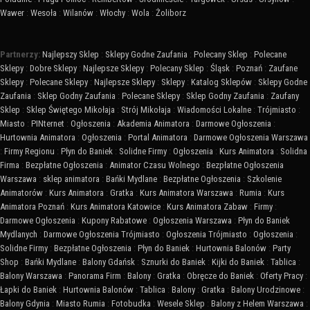
Wawer
:
Wesoła
:
Wilanów
:
Włochy
:
Wola
:
Żoliborz
Partnerzy:
Najlepszy Sklep
:
Sklepy Godne Zaufania
:
Polecany Sklep
:
Polecane
Sklepy
:
Dobre Sklepy
:
Najlepsze Sklepy
:
Polecany Sklep
:
Śląsk
:
Poznań
:
Zaufane
Sklepy
:
Polecane Sklepy
:
Najlepsze Sklepy
:
Sklepy
:
Katalog Sklepów
:
Sklepy Godne
Zaufania
:
Sklep Godny Zaufania
:
Polecane Sklepy
:
Sklep Godny Zaufania
:
Zaufany
Sklep
:
Sklep Świętego Mikołaja
:
Strój Mikołaja
:
Wiadomości Lokalne
:
Trójmiasto
:
Miasto
:
PINternet
:
Ogłoszenia
:
Akademia Animatora
:
Darmowe Ogłoszenia
:
Hurtownia Animatora
:
Ogłoszenia
:
Portal Animatora
:
Darmowe Ogłoszenia Warszawa
:
Firmy Regionu
:
Płyn do Baniek
:
Solidne Firmy
:
Ogłoszenia
:
Kurs Animatora
:
Solidna
Firma
:
Bezpłatne Ogłoszenia
:
Animator Czasu Wolnego
:
Bezpłatne Ogłoszenia
Warszawa
:
sklep animatora
:
Bańki Mydlane
:
Bezpłatne Ogłoszenia
:
Szkolenie
Animatorów
:
Kurs Animatora
:
Gratka
:
Kurs Animatora Warszawa
:
Rumia
:
Kurs
Animatora Poznań
:
Kurs Animatora Katowice
:
Kurs Animatora Zabaw
:
Firmy
:
Darmowe Ogłoszenia
:
Kupony Rabatowe
:
Ogłoszenia Warszawa
:
Płyn do Baniek
Mydlanych
:
Darmowe Ogłoszenia Trójmiasto
:
Ogłoszenia Trójmiasto
:
Ogłoszenia
:
Solidne Firmy
:
Bezpłatne Ogłoszenia
:
Płyn do Baniek
:
Hurtownia Balonów
:
Party
Shop
:
Bańki Mydlane
:
Balony Gdańsk
:
Sznurki do Baniek
:
Kijki do Baniek
:
Tablica
:
Balony Warszawa
:
Panorama Firm
:
Balony
:
Gratka
:
Obręcze do Baniek
:
Oferty Pracy
:
Łapki do Baniek
:
Hurtownia Balonów
:
Tablica
:
Balony
:
Gratka
:
Balony Urodzinowe
:
Balony Gdynia
:
Miasto Rumia
:
Fotobudka
:
Wesele Sklep
:
Balony z Helem Warszawa
: