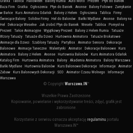
Gratka
:
Tablica
:
Halloween
:
Balony Rumia
:
Auto Moto
:
Prezent
:
Płyn do Baniek
:
Baza Firm
:
Gratka
:
Ogłoszenia
:
Płyn do Baniek
:
Anonse
:
Balony Foliowe
:
Zamykanie
w Bańce
:
Kurs Animatora Gdańsk
:
Balony z Helem
:
Ogłoszenia
:
Tablica
:
Firmy
:
Świecące Balony
:
Solidne Firmy
:
Hel do Balonów
:
Bańki Mydlane
:
Anonse
:
Balony na
Hel
:
Dekoracje Weselne
:
Jak zrobić Płyn do Baniek
:
Wesele
:
Tablica
:
Pomysł na
Prezent
:
Tańce Animacyjne
:
Wyjątkowy Prezent
:
Balony z Helem Rumia
:
Tatuaże
:
Wzory Tatuaży
:
Tatuaże dla Dzieci
:
Hurtownia Animatora
:
Tatuaże Brokatowe
:
Animacje dla Dzieci
:
Szablony Tatuaży
:
PartyBox
:
Animator Seniora
:
Dekoracje
Balonowe
:
Animacje Taneczne
:
Walentynki
:
Animator
:
Dekoracje Balonowe
:
Kurs
Animatora
:
Balony z Helem
:
Anonse
:
Hurtownia Balonów
:
Kurs Animatora Gdańsk
:
Katalog Firm
:
Hurtownia Animatora
:
Balony
:
Akademia Animatora
:
Balony Warszawa
:
Bańki Mydlane
:
Hurtownia Balonów
:
Kurs Balonowe Dekoracje
:
Informacje
:
Animator
Zabaw
:
Kurs Balonowych Dekoracji
:
SEO
:
Animator Czasu Wolnego
:
Informacje
Warszawa
© Copyright
Warszawa.IN
™
Wszelkie Prawa Zastrzeżone.
Kopiowanie, powielanie i wykorzystywanie treści, zdjęć, grafik jest
zabronione.
Korzystanie z serwisu oznacza akceptację
regulaminu
portalu
Warszawa.IN™