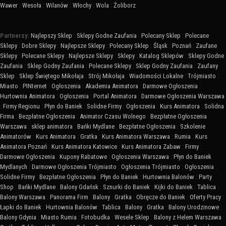
Wawer
:
Wesoła
:
Wilanów
:
Włochy
:
Wola
:
Żoliborz
Partnerzy:
Najlepszy Sklep
:
Sklepy Godne Zaufania
:
Polecany Sklep
:
Polecane
Sklepy
:
Dobre Sklepy
:
Najlepsze Sklepy
:
Polecany Sklep
:
Śląsk
:
Poznań
:
Zaufane
Sklepy
:
Polecane Sklepy
:
Najlepsze Sklepy
:
Sklepy
:
Katalog Sklepów
:
Sklepy Godne
Zaufania
:
Sklep Godny Zaufania
:
Polecane Sklepy
:
Sklep Godny Zaufania
:
Zaufany
Sklep
:
Sklep Świętego Mikołaja
:
Strój Mikołaja
:
Wiadomości Lokalne
:
Trójmiasto
:
Miasto
:
PINternet
:
Ogłoszenia
:
Akademia Animatora
:
Darmowe Ogłoszenia
:
Hurtownia Animatora
:
Ogłoszenia
:
Portal Animatora
:
Darmowe Ogłoszenia Warszawa
:
Firmy Regionu
:
Płyn do Baniek
:
Solidne Firmy
:
Ogłoszenia
:
Kurs Animatora
:
Solidna
Firma
:
Bezpłatne Ogłoszenia
:
Animator Czasu Wolnego
:
Bezpłatne Ogłoszenia
Warszawa
:
sklep animatora
:
Bańki Mydlane
:
Bezpłatne Ogłoszenia
:
Szkolenie
Animatorów
:
Kurs Animatora
:
Gratka
:
Kurs Animatora Warszawa
:
Rumia
:
Kurs
Animatora Poznań
:
Kurs Animatora Katowice
:
Kurs Animatora Zabaw
:
Firmy
:
Darmowe Ogłoszenia
:
Kupony Rabatowe
:
Ogłoszenia Warszawa
:
Płyn do Baniek
Mydlanych
:
Darmowe Ogłoszenia Trójmiasto
:
Ogłoszenia Trójmiasto
:
Ogłoszenia
:
Solidne Firmy
:
Bezpłatne Ogłoszenia
:
Płyn do Baniek
:
Hurtownia Balonów
:
Party
Shop
:
Bańki Mydlane
:
Balony Gdańsk
:
Sznurki do Baniek
:
Kijki do Baniek
:
Tablica
:
Balony Warszawa
:
Panorama Firm
:
Balony
:
Gratka
:
Obręcze do Baniek
:
Oferty Pracy
:
Łapki do Baniek
:
Hurtownia Balonów
:
Tablica
:
Balony
:
Gratka
:
Balony Urodzinowe
:
Balony Gdynia
:
Miasto Rumia
:
Fotobudka
:
Wesele Sklep
:
Balony z Helem Warszawa
: