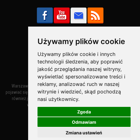
Używamy plików cookie
Bezpieczne Płatności obsługuje:
Używamy plików cookie i innych
technologii śledzenia, aby poprawić
jakość przeglądania naszej witryny,
wyświetlać spersonalizowane treści i
reklamy, analizować ruch w naszej
Warszawa – miasto stołeczne Warszawa. Nazwa miasta zaczęła
witrynie i wiedzieć, skąd pochodzą
pojawiać się w dokumentach w XIV wieku jako Warszewa, a od XV wieku
nasi użytkownicy.
również jako Warszowa. Zmiana nazwy na Warszawa w XV wieku
wynikała z mazowieckiej wymowy dialektycznej.
Zgoda
Odmawiam
Warszawa.IN
- Twoja Strona Warszawy™
Zmiana ustawień