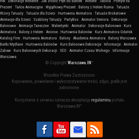
Hel
:
Dekoracje Weselne
:
Jak zrobić Płyn do Baniek
:
Wesele
:
Tablica
:
Pomysł na
Prezent
:
Tańce Animacyjne
:
Wyjątkowy Prezent
:
Balony z Helem Rumia
:
Tatuaże
:
Wzory Tatuaży
:
Tatuaże dla Dzieci
:
Hurtownia Animatora
:
Tatuaże Brokatowe
:
Animacje dla Dzieci
:
Szablony Tatuaży
:
PartyBox
:
Animator Seniora
:
Dekoracje
Balonowe
:
Animacje Taneczne
:
Walentynki
:
Animator
:
Dekoracje Balonowe
:
Kurs
Animatora
:
Balony z Helem
:
Anonse
:
Hurtownia Balonów
:
Kurs Animatora Gdańsk
:
Katalog Firm
:
Hurtownia Animatora
:
Balony
:
Akademia Animatora
:
Balony Warszawa
:
Bańki Mydlane
:
Hurtownia Balonów
:
Kurs Balonowe Dekoracje
:
Informacje
:
Animator
Zabaw
:
Kurs Balonowych Dekoracji
:
SEO
:
Animator Czasu Wolnego
:
Informacje
Warszawa
© Copyright
Warszawa.IN
™
Wszelkie Prawa Zastrzeżone.
Kopiowanie, powielanie i wykorzystywanie treści, zdjęć, grafik jest
zabronione.
Korzystanie z serwisu oznacza akceptację
regulaminu
portalu
Warszawa.IN™