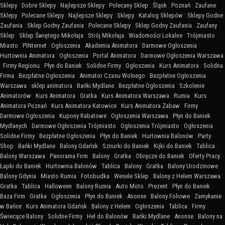
Sklepy
:
Dobre Sklepy
:
Najlepsze Sklepy
:
Polecany Sklep
:
Śląsk
:
Poznań
:
Zaufane
Sklepy
:
Polecane Sklepy
:
Najlepsze Sklepy
:
Sklepy
:
Katalog Sklepów
:
Sklepy Godne
Zaufania
:
Sklep Godny Zaufania
:
Polecane Sklepy
:
Sklep Godny Zaufania
:
Zaufany
Sklep
:
Sklep Świętego Mikołaja
:
Strój Mikołaja
:
Wiadomości Lokalne
:
Trójmiasto
:
Miasto
:
PINternet
:
Ogłoszenia
:
Akademia Animatora
:
Darmowe Ogłoszenia
:
Hurtownia Animatora
:
Ogłoszenia
:
Portal Animatora
:
Darmowe Ogłoszenia Warszawa
:
Firmy Regionu
:
Płyn do Baniek
:
Solidne Firmy
:
Ogłoszenia
:
Kurs Animatora
:
Solidna
Firma
:
Bezpłatne Ogłoszenia
:
Animator Czasu Wolnego
:
Bezpłatne Ogłoszenia
Warszawa
:
sklep animatora
:
Bańki Mydlane
:
Bezpłatne Ogłoszenia
:
Szkolenie
Animatorów
:
Kurs Animatora
:
Gratka
:
Kurs Animatora Warszawa
:
Rumia
:
Kurs
Animatora Poznań
:
Kurs Animatora Katowice
:
Kurs Animatora Zabaw
:
Firmy
:
Darmowe Ogłoszenia
:
Kupony Rabatowe
:
Ogłoszenia Warszawa
:
Płyn do Baniek
Mydlanych
:
Darmowe Ogłoszenia Trójmiasto
:
Ogłoszenia Trójmiasto
:
Ogłoszenia
:
Solidne Firmy
:
Bezpłatne Ogłoszenia
:
Płyn do Baniek
:
Hurtownia Balonów
:
Party
Shop
:
Bańki Mydlane
:
Balony Gdańsk
:
Sznurki do Baniek
:
Kijki do Baniek
:
Tablica
:
Balony Warszawa
:
Panorama Firm
:
Balony
:
Gratka
:
Obręcze do Baniek
:
Oferty Pracy
:
Łapki do Baniek
:
Hurtownia Balonów
:
Tablica
:
Balony
:
Gratka
:
Balony Urodzinowe
:
Balony Gdynia
:
Miasto Rumia
:
Fotobudka
:
Wesele Sklep
:
Balony z Helem Warszawa
:
Gratka
:
Tablica
:
Halloween
:
Balony Rumia
:
Auto Moto
:
Prezent
:
Płyn do Baniek
:
Baza Firm
:
Gratka
:
Ogłoszenia
:
Płyn do Baniek
:
Anonse
:
Balony Foliowe
:
Zamykanie
w Bańce
:
Kurs Animatora Gdańsk
:
Balony z Helem
:
Ogłoszenia
:
Tablica
:
Firmy
:
Świecące Balony
:
Solidne Firmy
:
Hel do Balonów
:
Bańki Mydlane
:
Anonse
:
Balony na