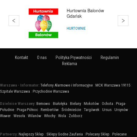
Hurtownia Balonów
Gdańsk
HURTOWNIE
Kontakt
O nas
Polityka Prywatności
Regulamin
Reklama
Warszawa - Informator:
Telefony Alarmowe i Informacyjne
:
MCK Warszawa 19115
:
Szpitale Warszawa
:
Przychodnie Warszawa
Dzielnice Warszawy:
Bemowo
:
Białołęka
:
Bielany
:
Mokotów
:
Ochota
:
Praga-
Południe
:
Praga-Północ
:
Rembertów
:
Śródmieście
:
Targówek
:
Ursus
:
Ursynów
:
Wawer
:
Wesoła
:
Wilanów
:
Włochy
:
Wola
:
Żoliborz
Partnerzy:
Najlepszy Sklep
:
Sklepy Godne Zaufania
:
Polecany Sklep
:
Polecane