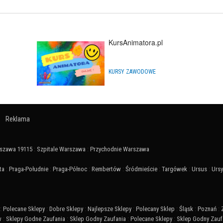
KursAnimatora.pl
KURSY ZAWODOWE
Reklama
szawa 19115
:
Szpitale Warszawa
:
Przychodnie Warszawa
ta
:
Praga-Południe
:
Praga-Północ
:
Rembertów
:
Śródmieście
:
Targówek
:
Ursus
:
Urs
:
Polecane Sklepy
:
Dobre Sklepy
:
Najlepsze Sklepy
:
Polecany Sklep
:
Śląsk
:
Poznań
:
w
:
Sklepy Godne Zaufania
:
Sklep Godny Zaufania
:
Polecane Sklepy
:
Sklep Godny Zauf