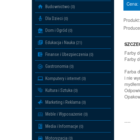
Cena:
Budownictwo
(0)
Dla Dzieci
(0)
Produkt:
Produce
Dom i Ogród
(0)
Edukacja i Nauka
(21)
SZCZE
Farby d
Finanse i Ubezpieczenia
(0)
Farby d
Gastronomia
(0)
Farba d
i nie w
Komputery i internet
(0)
mydłem.
Odpowie
Kultura i Sztuka
(0)
Opakowa
Marketing i Reklama
(0)
Meble i Wyposażenie
(0)
----
Media i Informacje
(0)
Motoryzacja
(0)