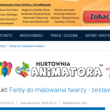
TO MOTO
NIERUCHOMOŚCI
PRACA / ZLECENIA
KUPONY / KODY 
prezy
Farby do malowania twarz...
Farby do malowania twarzy - zesta
ukt:
2019.03.21
Data ważności: 2045.03.21
Wyświetlenia: 260