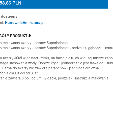
58,86
PLN
dostępny
nt:
HurtowniaAnimatora.pl
GÓŁY PRODUKTU:
o malowania twarzy - zestaw Superbohater
o malowania twarzy - zestaw Superbohater - pędzelek, gąbeczki, instru
o twarzy JOVI w postaci kremu, na bazie oleju, co w dużej mierze zapobi
ymaga stosowania wody. Dobrze kryje i jednocześnie jest łatwa do usuni
 Farba do twarzy nie zawiera parabenów i jest hipoalergiczna.
dnia dla Dzieci od 3 lat.
nie zawiera 6 poj. po 8ml, 2 gąbki, pędzelek i instrukcja malowania.