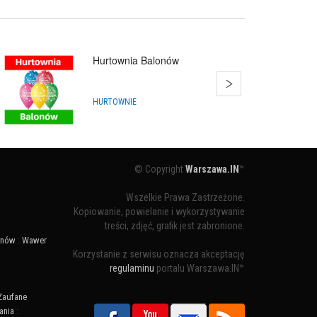
Hurtownia Balonów
HURTOWNIE
© Copyright
Warszawa.IN
™
Wszelkie Prawa Zastrzeżone.
Kopiowanie, powielanie i wykorzystywanie
treści, zdjęć, grafik jest zabronione.
ynów
:
Wawer
Korzystanie z serwisu oznacza akceptację
regulaminu
portalu Warszawa.IN™
Zaufane
ania
: