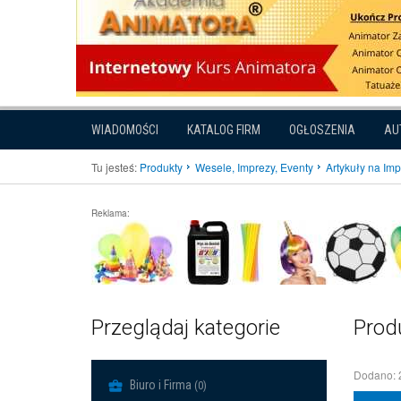
WIADOMOŚCI
KATALOG FIRM
OGŁOSZENIA
AU
Tu jesteś:
Produkty
Wesele, Imprezy, Eventy
Artykuły na Im
Reklama:
Przeglądaj kategorie
Prod
Dodano: 
Biuro i Firma
(0)