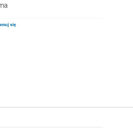
ama
amuj się