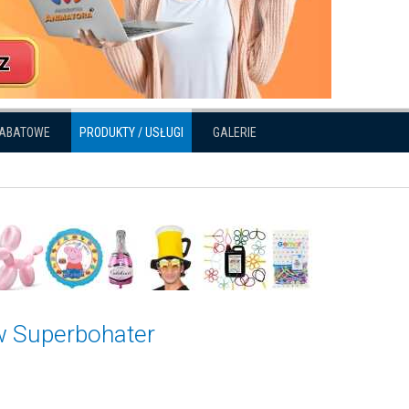
RABATOWE
PRODUKTY / USŁUGI
GALERIE
w Superbohater