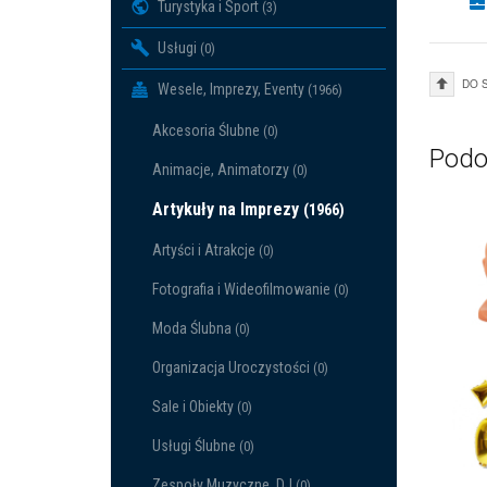
Turystyka i Sport
(3)
Usługi
(0)
DO 
Wesele, Imprezy, Eventy
(1966)
Akcesoria Ślubne
(0)
Podo
Animacje, Animatorzy
(0)
Artykuły na Imprezy
(1966)
Artyści i Atrakcje
(0)
Fotografia i Wideofilmowanie
(0)
Moda Ślubna
(0)
Organizacja Uroczystości
(0)
Sale i Obiekty
(0)
Usługi Ślubne
(0)
Zespoły Muzyczne, DJ
(0)