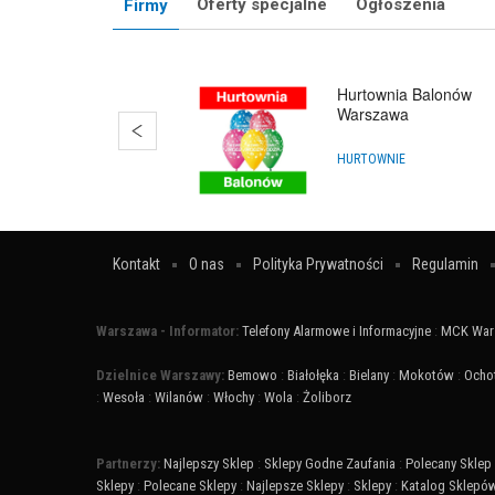
Oferty specjalne
Ogłoszenia
Firmy
Hurtownia Balonów
Warszawa
HURTOWNIE
Kontakt
O nas
Polityka Prywatności
Regulamin
Warszawa - Informator:
Telefony Alarmowe i Informacyjne
:
MCK War
Dzielnice Warszawy:
Bemowo
:
Białołęka
:
Bielany
:
Mokotów
:
Ocho
:
Wesoła
:
Wilanów
:
Włochy
:
Wola
:
Żoliborz
Partnerzy:
Najlepszy Sklep
:
Sklepy Godne Zaufania
:
Polecany Sklep
Sklepy
:
Polecane Sklepy
:
Najlepsze Sklepy
:
Sklepy
:
Katalog Sklepó