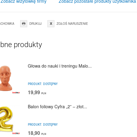
Zobacz wizytówkę firmy
Zobacz pozostałe produkty użytkownika
SCHOWKA
DRUKUJ
ZGŁOŚ NARUSZENIE
bne produkty
Głowa do nauki i treningu Malo...
PRODUKT:
DOSTĘPNY
19,99
PLN
Balon foliowy Cyfra „2” – złot...
PRODUKT:
DOSTĘPNY
18,90
PLN