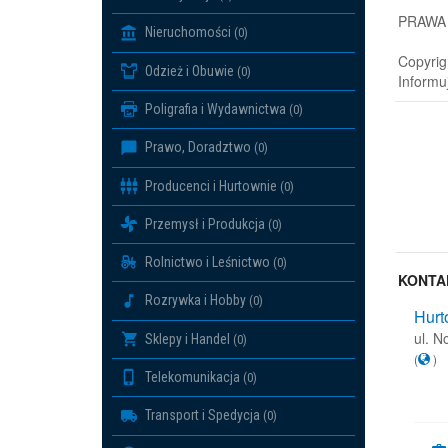
PRAWA
Nieruchomości
(0)
Copyrig
Odzież i Obuwie
(0)
Informu
Poligrafia i Wydawnictwa
(0)
Prawo, Doradztwo
(0)
Producenci i Hurtownie
(0)
Przemysł i Produkcja
(0)
Rolnictwo i Leśnictwo
(0)
KONTA
Rozrywka i Hobby
(0)
Hurt
ul. 
Sklepy i Handel
(0)
(
)
Telekomunikacja
(0)
Transport i Spedycja
(0)