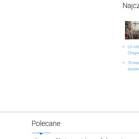
Najcz
Co rob
Chopin
70 mie
dziel
Polecane