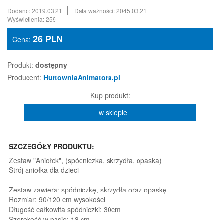
Dodano: 2019.03.21
Data ważności: 2045.03.21
Wyświetlenia: 259
26
PLN
Cena:
Produkt:
dostępny
Producent:
HurtowniaAnimatora.pl
Kup produkt:
w sklepie
SZCZEGÓŁY PRODUKTU:
Zestaw "Aniołek", (spódniczka, skrzydła, opaska)
Strój aniołka dla dzieci
Zestaw zawiera: spódniczkę, skrzydła oraz opaskę.
Rozmiar: 90/120 cm wysokości
Długość całkowita spódniczki: 30cm
Szerokość w pasie: 18 cm