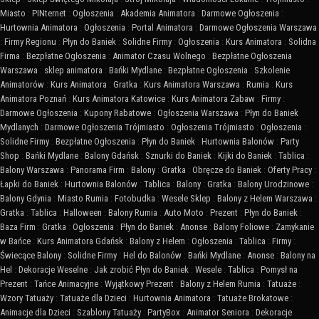
Miasto
:
PINternet
:
Ogłoszenia
:
Akademia Animatora
:
Darmowe Ogłoszenia
:
Hurtownia Animatora
:
Ogłoszenia
:
Portal Animatora
:
Darmowe Ogłoszenia Warszawa
:
Firmy Regionu
:
Płyn do Baniek
:
Solidne Firmy
:
Ogłoszenia
:
Kurs Animatora
:
Solidna
Firma
:
Bezpłatne Ogłoszenia
:
Animator Czasu Wolnego
:
Bezpłatne Ogłoszenia
Warszawa
:
sklep animatora
:
Bańki Mydlane
:
Bezpłatne Ogłoszenia
:
Szkolenie
Animatorów
:
Kurs Animatora
:
Gratka
:
Kurs Animatora Warszawa
:
Rumia
:
Kurs
Animatora Poznań
:
Kurs Animatora Katowice
:
Kurs Animatora Zabaw
:
Firmy
:
Darmowe Ogłoszenia
:
Kupony Rabatowe
:
Ogłoszenia Warszawa
:
Płyn do Baniek
Mydlanych
:
Darmowe Ogłoszenia Trójmiasto
:
Ogłoszenia Trójmiasto
:
Ogłoszenia
:
Solidne Firmy
:
Bezpłatne Ogłoszenia
:
Płyn do Baniek
:
Hurtownia Balonów
:
Party
Shop
:
Bańki Mydlane
:
Balony Gdańsk
:
Sznurki do Baniek
:
Kijki do Baniek
:
Tablica
:
Balony Warszawa
:
Panorama Firm
:
Balony
:
Gratka
:
Obręcze do Baniek
:
Oferty Pracy
:
Łapki do Baniek
:
Hurtownia Balonów
:
Tablica
:
Balony
:
Gratka
:
Balony Urodzinowe
:
Balony Gdynia
:
Miasto Rumia
:
Fotobudka
:
Wesele Sklep
:
Balony z Helem Warszawa
:
Gratka
:
Tablica
:
Halloween
:
Balony Rumia
:
Auto Moto
:
Prezent
:
Płyn do Baniek
:
Baza Firm
:
Gratka
:
Ogłoszenia
:
Płyn do Baniek
:
Anonse
:
Balony Foliowe
:
Zamykanie
w Bańce
:
Kurs Animatora Gdańsk
:
Balony z Helem
:
Ogłoszenia
:
Tablica
:
Firmy
:
Świecące Balony
:
Solidne Firmy
:
Hel do Balonów
:
Bańki Mydlane
:
Anonse
:
Balony na
Hel
:
Dekoracje Weselne
:
Jak zrobić Płyn do Baniek
:
Wesele
:
Tablica
:
Pomysł na
Prezent
:
Tańce Animacyjne
:
Wyjątkowy Prezent
:
Balony z Helem Rumia
:
Tatuaże
:
Wzory Tatuaży
:
Tatuaże dla Dzieci
:
Hurtownia Animatora
:
Tatuaże Brokatowe
:
Animacje dla Dzieci
:
Szablony Tatuaży
:
PartyBox
:
Animator Seniora
:
Dekoracje