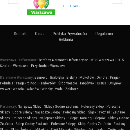
HURTOWNIE
Kontakt
O nas
Polityka Prywatności
Regulamin
Reklama
Warszawa - Informator:
Telefony Alarmowe i Informacyjne
:
MCK Warszawa 19115
:
Szpitale Warszawa
:
Przychodnie Warszawa
Dzielnice Warszawy:
Bemowo
:
Białołęka
:
Bielany
:
Mokotów
:
Ochota
:
Praga-
Południe
:
Praga-Północ
:
Rembertów
:
Śródmieście
:
Targówek
:
Ursus
:
Ursynów
:
Wawer
:
Wesoła
:
Wilanów
:
Włochy
:
Wola
:
Żoliborz
Partnerzy:
Najlepszy Sklep
:
Sklepy Godne Zaufania
:
Polecany Sklep
:
Polecane
Sklepy
:
Dobre Sklepy
:
Najlepsze Sklepy
:
Polecany Sklep
:
Śląsk
:
Poznań
:
Zaufane
Sklepy
:
Polecane Sklepy
:
Najlepsze Sklepy
:
Sklepy
:
Katalog Sklepów
:
Sklepy Godne
Zaufania
:
Sklep Godny Zaufania
:
Polecane Sklepy
:
Sklep Godny Zaufania
:
Zaufany
Sklep
:
Sklep Świętego Mikołaja
:
Strój Mikołaja
:
Wiadomości Lokalne
:
Trójmiasto
: