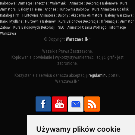
Balonowe
:
Animacje Taneczne
:
Walentynki
:
Animator
:
Dekoracje Balonowe
:
Kurs
Animatora
:
Balony z Helem
:
Anonse
:
Hurtownia Balonów
:
Kurs Animatora Gdańsk
:
Katalog Firm
:
Hurtownia Animatora
:
Balony
:
Akademia Animatora
:
Balony Warszawa
:
Bańki Mydlane
:
Hurtownia Balonów
:
Kurs Balonowe Dekoracje
:
Informacje
:
Animator
Zabaw
:
Kurs Balonowych Dekoracji
:
SEO
:
Animator Czasu Wolnego
:
Informacje
Warszawa
© Copyright
Warszawa.IN
™
Wszelkie Prawa Zastrzeżone.
Kopiowanie, powielanie i wykorzystywanie treści, zdjęć, grafik jest
zabronione.
Korzystanie z serwisu oznacza akceptację
regulaminu
portalu
Warszawa.IN™
Używamy plików cookie
Bezpieczne Płatności obsługuje: