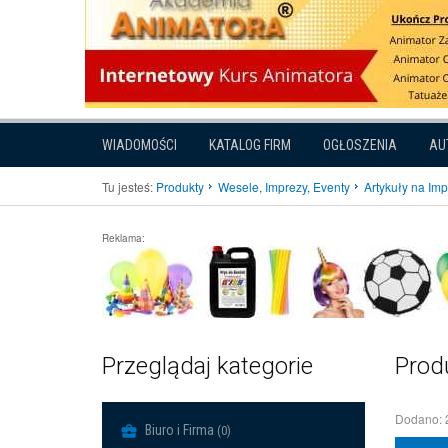
WIADOMOŚCI
KATALOG FIRM
OGŁOSZENIA
AU
Tu jesteś:
Produkty
Wesele, Imprezy, Eventy
Artykuły na Im
Reklama:
Przeglądaj kategorie
Prod
Dodano: 
Biuro i Firma
(0)