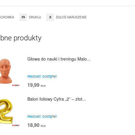
SCHOWKA
DRUKUJ
ZGŁOŚ NARUSZENIE
bne produkty
Głowa do nauki i treningu Malo...
PRODUKT:
DOSTĘPNY
19,99
PLN
Balon foliowy Cyfra „2” – złot...
PRODUKT:
DOSTĘPNY
18,90
PLN