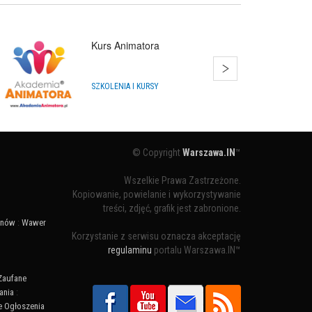
Kurs Animatora
SZKOLENIA I KURSY
© Copyright
Warszawa.IN
™
Wszelkie Prawa Zastrzeżone.
Kopiowanie, powielanie i wykorzystywanie
treści, zdjęć, grafik jest zabronione.
ynów
:
Wawer
Korzystanie z serwisu oznacza akceptację
regulaminu
portalu Warszawa.IN™
Zaufane
ania
:
 Ogłoszenia