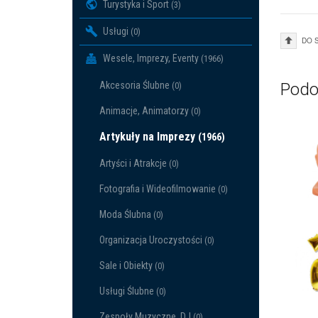
Turystyka i Sport
(3)
Usługi
(0)
DO 
Wesele, Imprezy, Eventy
(1966)
Akcesoria Ślubne
Podo
(0)
Animacje, Animatorzy
(0)
Artykuły na Imprezy
(1966)
Artyści i Atrakcje
(0)
Fotografia i Wideofilmowanie
(0)
Moda Ślubna
(0)
Organizacja Uroczystości
(0)
Sale i Obiekty
(0)
Usługi Ślubne
(0)
Zespoły Muzyczne, DJ
(0)