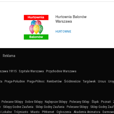
Hurtownia Balonów
Warszawa
HURTOWNIE
Reklama
szawa 19115
:
Szpitale Warszawa
:
Przychodnie Warszawa
ta
:
Praga-Południe
:
Praga-Północ
:
Rembertów
:
Śródmieście
:
Targówek
:
Ursus
:
Urs
:
Polecane Sklepy
:
Dobre Sklepy
:
Najlepsze Sklepy
:
Polecany Sklep
:
Śląsk
:
Poznań
:
w
:
Sklepy Godne Zaufania
:
Sklep Godny Zaufania
:
Polecane Sklepy
:
Sklep Godny Zauf
 Lokalne
:
Trójmiasto
:
Miasto
:
PINternet
:
Ogłoszenia
:
Akademia Animatora
:
Darmowe