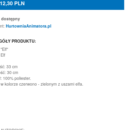
12,30
PLN
dostępny
nt:
HurtowniaAnimatora.pl
GÓŁY PRODUKTU:
"Elf"
Elf
ść: 33 cm
ść: 30 cm
: 100% poliester.
w kolorze czerwono - zielonym z uszami elfa.