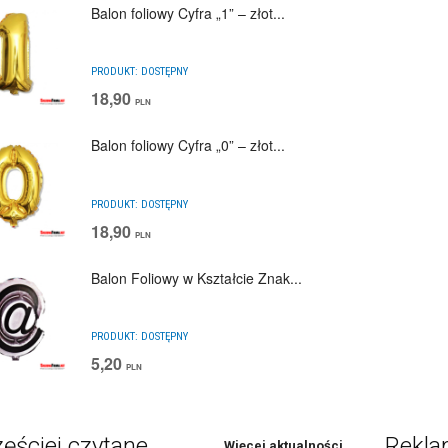
Balon foliowy Cyfra „1” – złot...
PRODUKT:
DOSTĘPNY
18,90
PLN
Balon foliowy Cyfra „0” – złot...
PRODUKT:
DOSTĘPNY
18,90
PLN
Balon Foliowy w Kształcie Znak...
PRODUKT:
DOSTĘPNY
5,20
PLN
ęściej czytane
Rekl
Więcej aktualności...