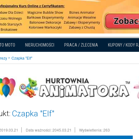
TO MOTO
NIERUCHOMOŚCI
PRACA / ZLECENIA
KUPONY / KODY 
prezy
Czapka "Elf"
Czapka "Elf"
ukt:
2019.03.21
Data ważności: 2045.03.21
Wyświetlenia: 263