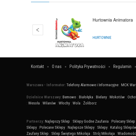
Hurtownia Animatora
HURTOWNIE
Kontakt
O nas
Polityka Prywatności
Regulamin
Warszawa - Informator:
Telefony Alarmowe i Informacyjne
:
MCK War
Dzielnice Warszawy:
Bemowo
:
Białołęka
:
Bielany
:
Mokotów
:
Ocho
:
Wesoła
:
Wilanów
:
Włochy
:
Wola
:
Żoliborz
Partnerzy:
Najlepszy Sklep
:
Sklepy Godne Zaufania
:
Polecany Sklep
Sklepy
:
Polecane Sklepy
:
Najlepsze Sklepy
:
Sklepy
:
Katalog Sklepó
Zaufany Sklep
:
Sklep Świętego Mikołaja
:
Strój Mikołaja
:
Wiadomości