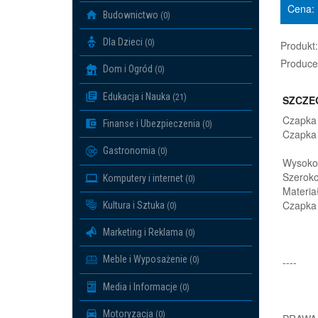
Cena:
Budownictwo
(0)
Dla Dzieci
(0)
Produkt:
Produce
Dom i Ogród
(0)
Edukacja i Nauka
(21)
SZCZE
Czapka 
Finanse i Ubezpieczenia
(0)
Czapka 
Gastronomia
(0)
Wysoko
Szeroko
Komputery i internet
(0)
Materiał
Czapka 
Kultura i Sztuka
(0)
Marketing i Reklama
(0)
Meble i Wyposażenie
(0)
----
Media i Informacje
(0)
Motoryzacja
(0)