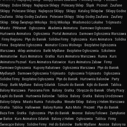
Sklepy
:
Dobre Sklepy
:
Najlepsze Sklepy
:
Polecany Sklep
:
Śląsk
:
Poznań
:
Zaufane
Sklepy
:
Polecane Sklepy
:
Najlepsze Sklepy
:
Sklepy
:
Katalog Sklepów
:
Sklepy Godne
Zaufania
:
Sklep Godny Zaufania
:
Polecane Sklepy
:
Sklep Godny Zaufania
:
Zaufany
Sklep
:
Sklep Świętego Mikołaja
:
Strój Mikołaja
:
Wiadomości Lokalne
:
Trójmiasto
:
Miasto
:
PINternet
:
Ogłoszenia
:
Akademia Animatora
:
Darmowe Ogłoszenia
:
Hurtownia Animatora
:
Ogłoszenia
:
Portal Animatora
:
Darmowe Ogłoszenia Warszawa
:
Firmy Regionu
:
Płyn do Baniek
:
Solidne Firmy
:
Ogłoszenia
:
Kurs Animatora
:
Solidna
Firma
:
Bezpłatne Ogłoszenia
:
Animator Czasu Wolnego
:
Bezpłatne Ogłoszenia
Warszawa
:
sklep animatora
:
Bańki Mydlane
:
Bezpłatne Ogłoszenia
:
Szkolenie
Animatorów
:
Kurs Animatora
:
Gratka
:
Kurs Animatora Warszawa
:
Rumia
:
Kurs
Animatora Poznań
:
Kurs Animatora Katowice
:
Kurs Animatora Zabaw
:
Firmy
:
Darmowe Ogłoszenia
:
Kupony Rabatowe
:
Ogłoszenia Warszawa
:
Płyn do Baniek
Mydlanych
:
Darmowe Ogłoszenia Trójmiasto
:
Ogłoszenia Trójmiasto
:
Ogłoszenia
:
Solidne Firmy
:
Bezpłatne Ogłoszenia
:
Płyn do Baniek
:
Hurtownia Balonów
:
Party
Shop
:
Bańki Mydlane
:
Balony Gdańsk
:
Sznurki do Baniek
:
Kijki do Baniek
:
Tablica
:
Balony Warszawa
:
Panorama Firm
:
Balony
:
Gratka
:
Obręcze do Baniek
:
Oferty Pracy
:
Łapki do Baniek
:
Hurtownia Balonów
:
Tablica
:
Balony
:
Gratka
:
Balony Urodzinowe
:
Balony Gdynia
:
Miasto Rumia
:
Fotobudka
:
Wesele Sklep
:
Balony z Helem Warszawa
:
Gratka
:
Tablica
:
Halloween
:
Balony Rumia
:
Auto Moto
:
Prezent
:
Płyn do Baniek
:
Baza Firm
:
Gratka
:
Ogłoszenia
:
Płyn do Baniek
:
Anonse
:
Balony Foliowe
:
Zamykanie
w Bańce
:
Kurs Animatora Gdańsk
:
Balony z Helem
:
Ogłoszenia
:
Tablica
:
Firmy
:
Świecące Balony
:
Solidne Firmy
:
Hel do Balonów
:
Bańki Mydlane
:
Anonse
:
Balony na