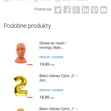
Podziel się:
Podobne produkty
Głowa do nauki i
treningu Malo...
PRODUKT:
DOSTĘPNY
19,99
PLN
Balon foliowy Cyfra „2” –
złot...
PRODUKT:
DOSTĘPNY
18,90
PLN
Balon foliowy Cyfra „1” –