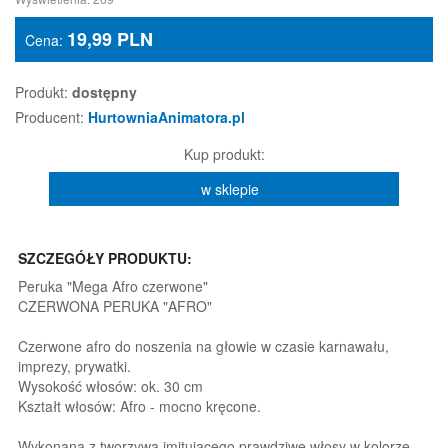
19,99
PLN
Cena:
Produkt:
dostępny
Producent:
HurtowniaAnimatora.pl
Kup produkt:
w sklepie
SZCZEGÓŁY PRODUKTU:
Peruka "Mega Afro czerwone"
CZERWONA PERUKA "AFRO"
Czerwone afro do noszenia na głowie w czasie karnawału,
imprezy, prywatki.
Wysokość włosów: ok. 30 cm
Kształt włosów: Afro - mocno kręcone.
Wykonana z tworzywa imitującego prawdziwe włosy w kolorze