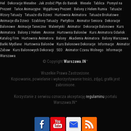
Hel
:
Dekoracje Weselne
:
Jak zrobić Płyn do Baniek
:
Wesele
:
Tablica
:
Pomysł na
Prezent
:
Tańce Animacyjne
:
Wyjątkowy Prezent
:
Balony z Helem Rumia
:
Tatuaże
:
Wzory Tatuaży
:
Tatuaże dla Dzieci
:
Hurtownia Animatora
:
Tatuaże Brokatowe
:
Animacje dla Dzieci
:
Szablony Tatuaży
:
PartyBox
:
Animator Seniora
:
Dekoracje
Balonowe
:
Animacje Taneczne
:
Walentynki
:
Animator
:
Dekoracje Balonowe
:
Kurs
Animatora
:
Balony z Helem
:
Anonse
:
Hurtownia Balonów
:
Kurs Animatora Gdańsk
:
Katalog Firm
:
Hurtownia Animatora
:
Balony
:
Akademia Animatora
:
Balony Warszawa
:
Bańki Mydlane
:
Hurtownia Balonów
:
Kurs Balonowe Dekoracje
:
Informacje
:
Animator
Zabaw
:
Kurs Balonowych Dekoracji
:
SEO
:
Animator Czasu Wolnego
:
Informacje
Warszawa
© Copyright
Warszawa.IN
™
Wszelkie Prawa Zastrzeżone.
Kopiowanie, powielanie i wykorzystywanie treści, zdjęć, grafik jest
zabronione.
Korzystanie z serwisu oznacza akceptację
regulaminu
portalu
Warszawa.IN™