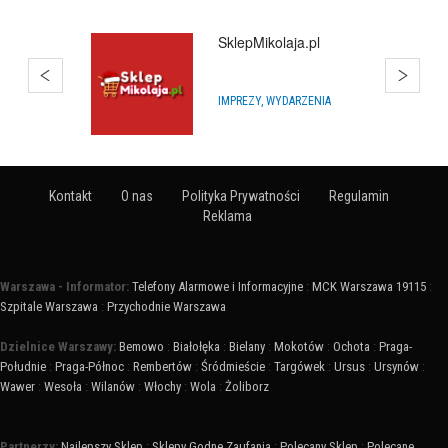
SklepMikolaja.pl
IMPREZY, WYDARZENIA
Kontakt
O nas
Polityka Prywatności
Regulamin
Reklama
Warszawa - Informator:
Telefony Alarmowe i Informacyjne
:
MCK Warszawa 19115
:
Szpitale Warszawa
:
Przychodnie Warszawa
Dzielnice Warszawy:
Bemowo
:
Białołęka
:
Bielany
:
Mokotów
:
Ochota
:
Praga-
Południe
:
Praga-Północ
:
Rembertów
:
Śródmieście
:
Targówek
:
Ursus
:
Ursynów
:
Wawer
:
Wesoła
:
Wilanów
:
Włochy
:
Wola
:
Żoliborz
Partnerzy:
Najlepszy Sklep
:
Sklepy Godne Zaufania
:
Polecany Sklep
:
Polecane