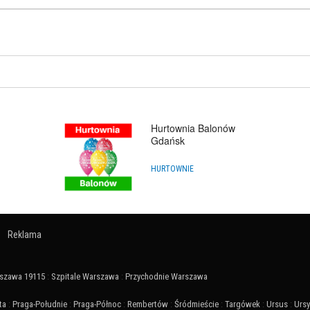
Hurtownia Balonów
Gdańsk
HURTOWNIE
Reklama
szawa 19115
:
Szpitale Warszawa
:
Przychodnie Warszawa
ta
:
Praga-Południe
:
Praga-Północ
:
Rembertów
:
Śródmieście
:
Targówek
:
Ursus
:
Urs