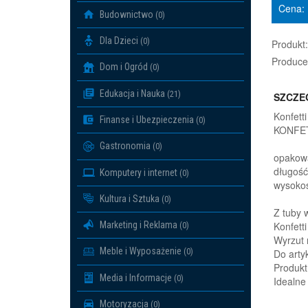
Cena:
Budownictwo
(0)
Dla Dzieci
(0)
Produkt:
Produce
Dom i Ogród
(0)
Edukacja i Nauka
(21)
SZCZE
Konfet
Finanse i Ubezpieczenia
(0)
KONFE
Gastronomia
(0)
opakowa
długość
Komputery i internet
(0)
wysokoś
Kultura i Sztuka
(0)
Z tuby 
Marketing i Reklama
Konfett
(0)
Wyrzut 
Meble i Wyposażenie
(0)
Do artyk
Produkt
Media i Informacje
(0)
Idealne
Motoryzacja
(0)