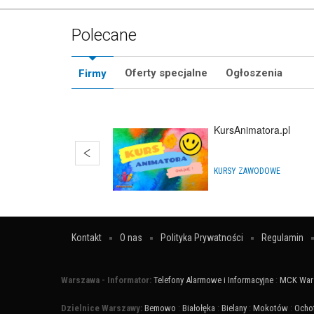
Polecane
Oferty specjalne
Ogłoszenia
Firmy
KursAnimatora.pl
KURSY ZAWODOWE
Kontakt
O nas
Polityka Prywatności
Regulamin
Warszawa - Informator:
Telefony Alarmowe i Informacyjne
:
MCK War
Dzielnice Warszawy:
Bemowo
:
Białołęka
:
Bielany
:
Mokotów
:
Ocho