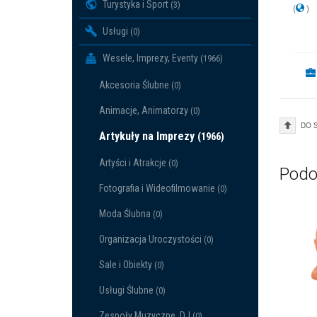
Turystyka i Sport
(3)
(
)
Usługi
(0)
Wesele, Imprezy, Eventy
(1966)
Akcesoria Ślubne
(0)
Animacje, Animatorzy
(0)
DO 
Artykuły na Imprezy
(1966)
Artyści i Atrakcje
(0)
Podo
Fotografia i Wideofilmowanie
(0)
Moda Ślubna
(0)
Organizacja Uroczystości
(0)
Sale i Obiekty
(0)
Usługi Ślubne
(0)
Zespoły Muzyczne, DJ
(0)