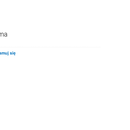
ama
amuj się