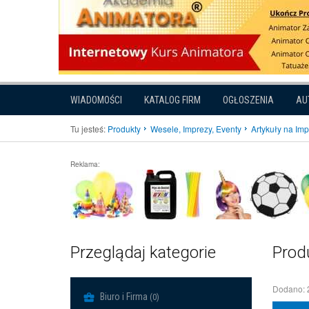
WIADOMOŚCI
KATALOG FIRM
OGŁOSZENIA
AU
Tu jesteś:
Produkty
Wesele, Imprezy, Eventy
Artykuły na Im
Reklama:
Przeglądaj kategorie
Prod
Dodano: 
Biuro i Firma
(0)