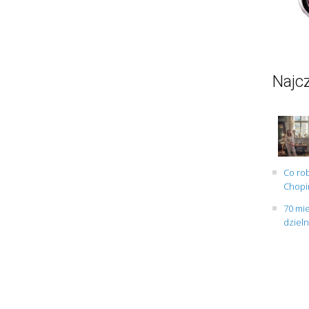
Najcz
Co rob
Chopin
70 mie
dziel