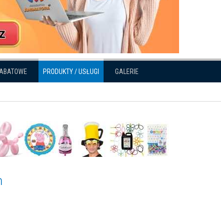
RABATOWE
PRODUKTY / USŁUGI
GALERIE
m