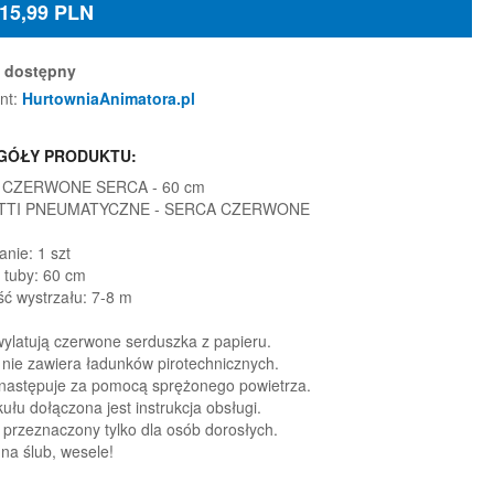
15,99
PLN
dostępny
nt:
HurtowniaAnimatora.pl
GÓŁY PRODUKTU:
ti CZERWONE SERCA - 60 cm
TTI PNEUMATYCZNE - SERCA CZERWONE
nie: 1 szt
 tuby: 60 cm
ć wystrzału: 7-8 m
wylatują czerwone serduszka z papieru.
i nie zawiera ładunków pirotechnicznych.
następuje za pomocą sprężonego powietrza.
ułu dołączona jest instrukcja obsługi.
 przeznaczony tylko dla osób dorosłych.
 na ślub, wesele!