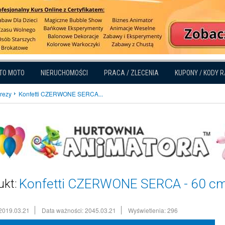
TO MOTO
NIERUCHOMOŚCI
PRACA / ZLECENIA
KUPONY / KODY 
prezy
Konfetti CZERWONE SERCA...
Konfetti CZERWONE SERCA - 60 c
ukt:
2019.03.21
Data ważności: 2045.03.21
Wyświetlenia: 296