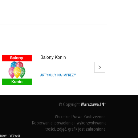
Balony Konin
ARTYKUŁY NA IMPREZY
© Copyright
Warszawa.IN
™
Wszelkie Prawa Zastrzeżone.
Kopiowanie, powielanie i wykorzystywanie
treści, zdjęć, grafik jest zabronione.
ynów
:
Wawer