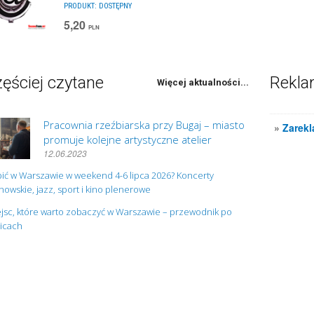
PRODUKT:
DOSTĘPNY
5,20
PLN
ęściej czytane
Rekl
Więcej aktualności...
Pracownia rzeźbiarska przy Bugaj – miasto
»
Zarekl
promuje kolejne artystyczne atelier
12.06.2023
ić w Warszawie w weekend 4-6 lipca 2026? Koncerty
owskie, jazz, sport i kino plenerowe
jsc, które warto zobaczyć w Warszawie – przewodnik po
nicach