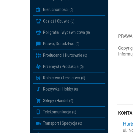
Nieruchomości
(0)
----
Odzież i Obuwie
(0)
Poligrafia i Wydawnictwa
(0)
PRAWA
Prawo, Doradztwo
(0)
Copyrig
Informu
Producenci i Hurtownie
(0)
Przemysł i Produkcja
(0)
Rolnictwo i Leśnictwo
(0)
Rozrywka i Hobby
(0)
Sklepy i Handel
(0)
Telekomunikacja
(0)
KONTA
Hurt
Transport i Spedycja
(0)
ul. 