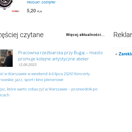
PRODUKT:
DOSTĘPNY
5,20
PLN
ęściej czytane
Rekl
Więcej aktualności...
Pracownia rzeźbiarska przy Bugaj – miasto
»
Zarekl
promuje kolejne artystyczne atelier
12.06.2023
ić w Warszawie w weekend 4-6 lipca 2026? Koncerty
owskie, jazz, sport i kino plenerowe
jsc, które warto zobaczyć w Warszawie – przewodnik po
nicach