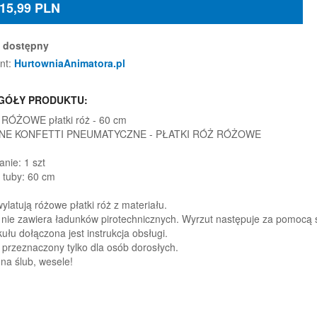
15,99
PLN
dostępny
nt:
HurtowniaAnimatora.pl
GÓŁY PRODUKTU:
i RÓŻOWE płatki róż - 60 cm
NE KONFETTI PNEUMATYCZNE - PŁATKI RÓŻ RÓŻOWE
nie: 1 szt
 tuby: 60 cm
ylatują różowe płatki róż z materiału.
i nie zawiera ładunków pirotechnicznych. Wyrzut następuje za pomocą
ułu dołączona jest instrukcja obsługi.
 przeznaczony tylko dla osób dorosłych.
 na ślub, wesele!