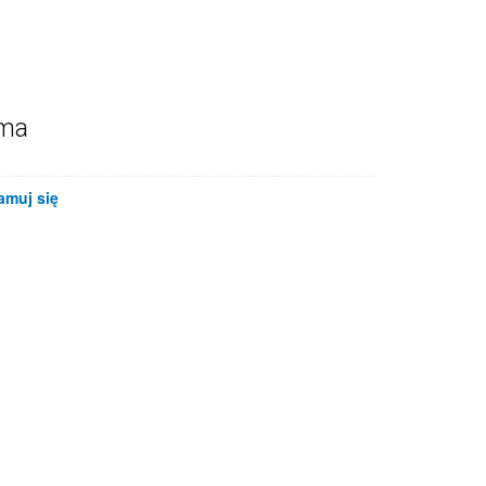
ama
amuj się