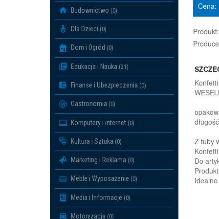
Cena:
Budownictwo
(0)
Dla Dzieci
(0)
Produkt:
Produce
Dom i Ogród
(0)
Edukacja i Nauka
(21)
SZCZE
Konfett
Finanse i Ubezpieczenia
(0)
WESEL
Gastronomia
(0)
opakowa
długość
Komputery i internet
(0)
Z tuby w
Kultura i Sztuka
(0)
Konfett
Marketing i Reklama
Do artyk
(0)
Produkt
Meble i Wyposażenie
(0)
Idealne
Media i Informacje
(0)
Motoryzacja
(0)