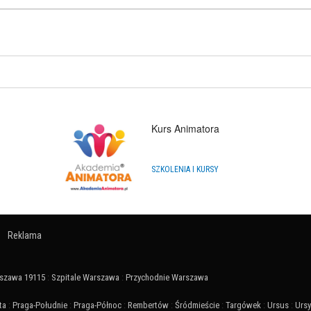
Kurs Animatora
SZKOLENIA I KURSY
Reklama
szawa 19115
:
Szpitale Warszawa
:
Przychodnie Warszawa
ta
:
Praga-Południe
:
Praga-Północ
:
Rembertów
:
Śródmieście
:
Targówek
:
Ursus
:
Urs