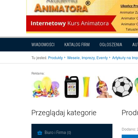
WIADOMOŚCI
KATALOG FIRM
OGŁOSZENIA
AU
Tu jesteś:
Produkty
Wesele, Imprezy, Eventy
Artykuły na Im
Reklama:
Przeglądaj kategorie
Prod
Dodano: 
Biuro i Firma
(0)