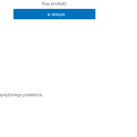
Kup produkt:
w sklepie
 sprężonego powietrza.