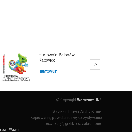
Hurtownia Balonów
Katowice
HURTOWNIE
© Copyright
Warszawa.IN
™
Wszelkie Prawa Zastrzeżone.
Kopiowanie, powielanie i wykorzystywanie
treści, zdjęć, grafik jest zabronione.
ynów
:
Wawer