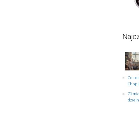
Najcz
Co rob
Chopin
70 mie
dziel