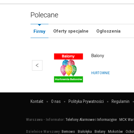
Polecane
Oferty specjalne
Ogłoszenia
Firmy
Balony
HURTOWNIE
Kontakt
O nas
Polityka Prywatności
Regulamin
Warszawa - Informator:
Telefony Alarmowe i Informacyjne
:
MCK War
Dzielnice Warszawy:
Bemowo
:
Białołęka
:
Bielany
:
Mokotów
:
Ocho