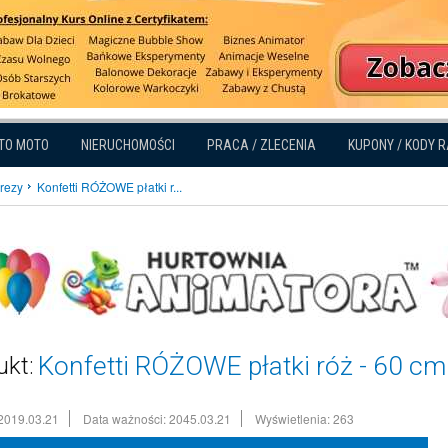
TO MOTO
NIERUCHOMOŚCI
PRACA / ZLECENIA
KUPONY / KODY 
prezy
Konfetti RÓŻOWE płatki r...
Konfetti RÓŻOWE płatki róż - 60 cm
ukt:
2019.03.21
Data ważności: 2045.03.21
Wyświetlenia: 263