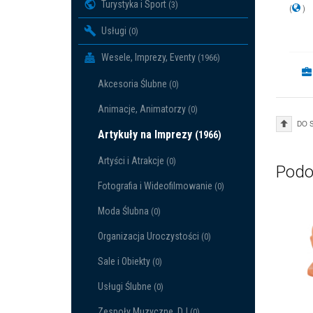
Turystyka i Sport
(3)
(
)
Usługi
(0)
Wesele, Imprezy, Eventy
(1966)
Akcesoria Ślubne
(0)
Animacje, Animatorzy
(0)
DO 
Artykuły na Imprezy
(1966)
Artyści i Atrakcje
(0)
Podo
Fotografia i Wideofilmowanie
(0)
Moda Ślubna
(0)
Organizacja Uroczystości
(0)
Sale i Obiekty
(0)
Usługi Ślubne
(0)
Zespoły Muzyczne, DJ
(0)