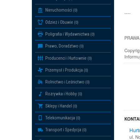
Nieruchomości
(0)
----
Odzież i Obuwie
(0)
Poligrafia i Wydawnictwa
(0)
PRAWA
Prawo, Doradztwo
(0)
Copyrig
Informu
Producenci i Hurtownie
(0)
Przemysł i Produkcja
(0)
Rolnictwo i Leśnictwo
(0)
Rozrywka i Hobby
(0)
Sklepy i Handel
(0)
Telekomunikacja
(0)
KONTA
Hurt
Transport i Spedycja
(0)
ul. 