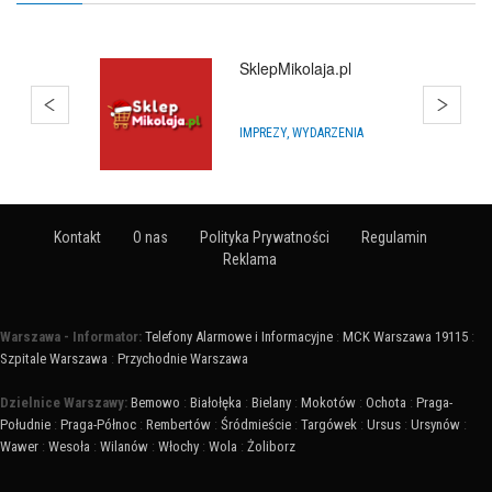
SklepMikolaja.pl
IMPREZY, WYDARZENIA
Kontakt
O nas
Polityka Prywatności
Regulamin
Reklama
Warszawa - Informator:
Telefony Alarmowe i Informacyjne
:
MCK Warszawa 19115
:
Szpitale Warszawa
:
Przychodnie Warszawa
Dzielnice Warszawy:
Bemowo
:
Białołęka
:
Bielany
:
Mokotów
:
Ochota
:
Praga-
Południe
:
Praga-Północ
:
Rembertów
:
Śródmieście
:
Targówek
:
Ursus
:
Ursynów
:
Wawer
:
Wesoła
:
Wilanów
:
Włochy
:
Wola
:
Żoliborz