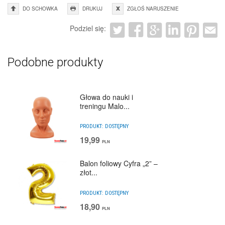
DO SCHOWKA
DRUKUJ
ZGŁOŚ NARUSZENIE
Podziel się:
Podobne produkty
Głowa do nauki i
treningu Malo...
PRODUKT:
DOSTĘPNY
19,99
PLN
Balon foliowy Cyfra „2” –
złot...
PRODUKT:
DOSTĘPNY
18,90
PLN