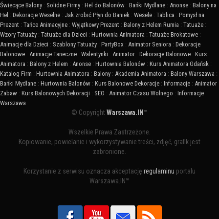
Świecące Balony
:
Solidne Firmy
:
Hel do Balonów
:
Bańki Mydlane
:
Anonse
:
Balony na
Hel
:
Dekoracje Weselne
:
Jak zrobić Płyn do Baniek
:
Wesele
:
Tablica
:
Pomysł na
Prezent
:
Tańce Animacyjne
:
Wyjątkowy Prezent
:
Balony z Helem Rumia
:
Tatuaże
:
Wzory Tatuaży
:
Tatuaże dla Dzieci
:
Hurtownia Animatora
:
Tatuaże Brokatowe
:
Animacje dla Dzieci
:
Szablony Tatuaży
:
PartyBox
:
Animator Seniora
:
Dekoracje
Balonowe
:
Animacje Taneczne
:
Walentynki
:
Animator
:
Dekoracje Balonowe
:
Kurs
Animatora
:
Balony z Helem
:
Anonse
:
Hurtownia Balonów
:
Kurs Animatora Gdańsk
:
Katalog Firm
:
Hurtownia Animatora
:
Balony
:
Akademia Animatora
:
Balony Warszawa
:
Bańki Mydlane
:
Hurtownia Balonów
:
Kurs Balonowe Dekoracje
:
Informacje
:
Animator
Zabaw
:
Kurs Balonowych Dekoracji
:
SEO
:
Animator Czasu Wolnego
:
Informacje
Warszawa
© Copyright
Warszawa.IN
™
Wszelkie Prawa Zastrzeżone.
Kopiowanie, powielanie i wykorzystywanie treści, zdjęć, grafik jest
zabronione.
Korzystanie z serwisu oznacza akceptację
regulaminu
portalu
Warszawa.IN™