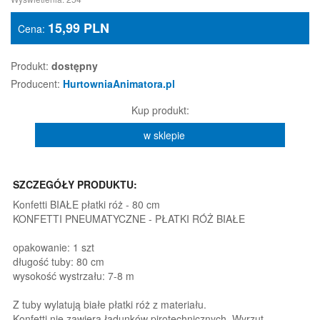
15,99
PLN
Cena:
Produkt:
dostępny
Producent:
HurtowniaAnimatora.pl
Kup produkt:
w sklepie
SZCZEGÓŁY PRODUKTU:
Konfetti BIAŁE płatki róż - 80 cm
KONFETTI PNEUMATYCZNE - PŁATKI RÓŻ BIAŁE
opakowanie: 1 szt
długość tuby: 80 cm
wysokość wystrzału: 7-8 m
Z tuby wylatują białe płatki róż z materiału.
Konfetti nie zawiera ładunków pirotechnicznych. Wyrzut