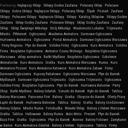
Partnerzy:
Najlepszy Sklep
:
Sklepy Godne Zaufania
:
Polecany Sklep
:
Polecane
Sklepy
:
Dobre Sklepy
:
Najlepsze Sklepy
:
Polecany Sklep
:
Śląsk
:
Poznań
:
Zaufane
Sklepy
:
Polecane Sklepy
:
Najlepsze Sklepy
:
Sklepy
:
Katalog Sklepów
:
Sklepy Godne
Zaufania
:
Sklep Godny Zaufania
:
Polecane Sklepy
:
Sklep Godny Zaufania
:
Zaufany
Sklep
:
Sklep Świętego Mikołaja
:
Strój Mikołaja
:
Wiadomości Lokalne
:
Trójmiasto
:
Miasto
:
PINternet
:
Ogłoszenia
:
Akademia Animatora
:
Darmowe Ogłoszenia
:
Hurtownia Animatora
:
Ogłoszenia
:
Portal Animatora
:
Darmowe Ogłoszenia Warszawa
:
Firmy Regionu
:
Płyn do Baniek
:
Solidne Firmy
:
Ogłoszenia
:
Kurs Animatora
:
Solidna
Firma
:
Bezpłatne Ogłoszenia
:
Animator Czasu Wolnego
:
Bezpłatne Ogłoszenia
Warszawa
:
sklep animatora
:
Bańki Mydlane
:
Bezpłatne Ogłoszenia
:
Szkolenie
Animatorów
:
Kurs Animatora
:
Gratka
:
Kurs Animatora Warszawa
:
Rumia
:
Kurs
Animatora Poznań
:
Kurs Animatora Katowice
:
Kurs Animatora Zabaw
:
Firmy
:
Darmowe Ogłoszenia
:
Kupony Rabatowe
:
Ogłoszenia Warszawa
:
Płyn do Baniek
Mydlanych
:
Darmowe Ogłoszenia Trójmiasto
:
Ogłoszenia Trójmiasto
:
Ogłoszenia
:
Solidne Firmy
:
Bezpłatne Ogłoszenia
:
Płyn do Baniek
:
Hurtownia Balonów
:
Party
Shop
:
Bańki Mydlane
:
Balony Gdańsk
:
Sznurki do Baniek
:
Kijki do Baniek
:
Tablica
:
Balony Warszawa
:
Panorama Firm
:
Balony
:
Gratka
:
Obręcze do Baniek
:
Oferty Pracy
:
Łapki do Baniek
:
Hurtownia Balonów
:
Tablica
:
Balony
:
Gratka
:
Balony Urodzinowe
:
Balony Gdynia
:
Miasto Rumia
:
Fotobudka
:
Wesele Sklep
:
Balony z Helem Warszawa
:
Gratka
:
Tablica
:
Halloween
:
Balony Rumia
:
Auto Moto
:
Prezent
:
Płyn do Baniek
:
Baza Firm
:
Gratka
:
Ogłoszenia
:
Płyn do Baniek
:
Anonse
:
Balony Foliowe
:
Zamykanie
w Bańce
:
Kurs Animatora Gdańsk
:
Balony z Helem
:
Ogłoszenia
:
Tablica
:
Firmy
: