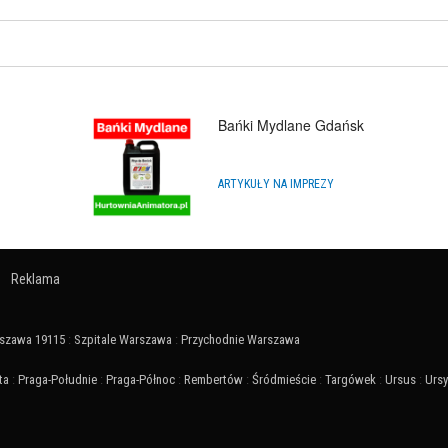
Bańki Mydlane Gdańsk
ARTYKUŁY NA IMPREZY
Reklama
szawa 19115
:
Szpitale Warszawa
:
Przychodnie Warszawa
ta
:
Praga-Południe
:
Praga-Północ
:
Rembertów
:
Śródmieście
:
Targówek
:
Ursus
:
Urs