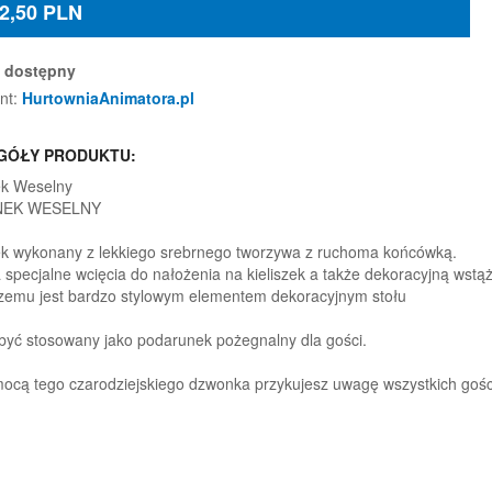
2,50
PLN
dostępny
nt:
HurtowniaAnimatora.pl
GÓŁY PRODUKTU:
k Weselny
EK WESELNY
 wykonany z lekkiego srebrnego tworzywa z ruchoma końcówką.
 specjalne wcięcia do nałożenia na kieliszek a także dekoracyjną wstą
czemu jest bardzo stylowym elementem dekoracyjnym stołu
być stosowany jako podarunek pożegnalny dla gości.
ocą tego czarodziejskiego dzwonka przykujesz uwagę wszystkich gośc