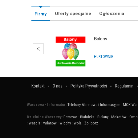
Oferty specjalne
Ogłoszenia
Firmy
Balony
HURTOWNIE
Kontakt
O nas
Polityka Prywatności
Regulamin
Warszawa - Informator:
Telefony Alarmowe i Informacyjne
:
MCK War
Dzielnice Warszawy:
Bemowo
:
Białołęka
:
Bielany
:
Mokotów
:
Ocho
:
Wesoła
:
Wilanów
:
Włochy
:
Wola
:
Żoliborz