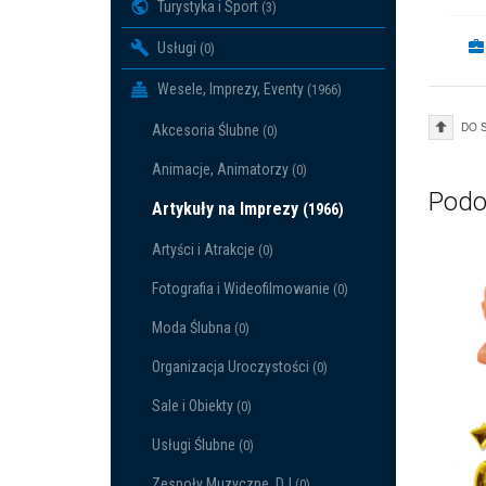
Turystyka i Sport
(3)
Usługi
(0)
Wesele, Imprezy, Eventy
(1966)
DO 
Akcesoria Ślubne
(0)
Animacje, Animatorzy
(0)
Podo
Artykuły na Imprezy
(1966)
Artyści i Atrakcje
(0)
Fotografia i Wideofilmowanie
(0)
Moda Ślubna
(0)
Organizacja Uroczystości
(0)
Sale i Obiekty
(0)
Usługi Ślubne
(0)
Zespoły Muzyczne, DJ
(0)