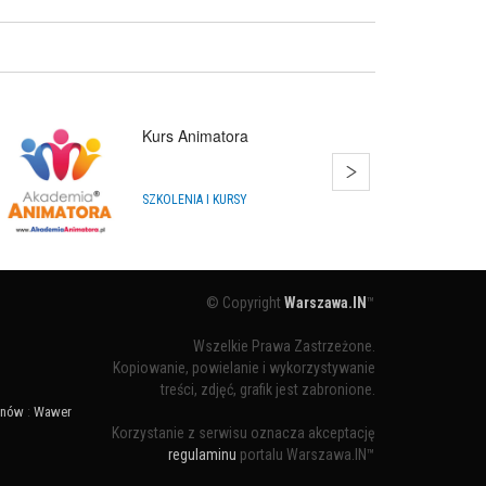
Kurs Animatora
SZKOLENIA I KURSY
© Copyright
Warszawa.IN
™
Wszelkie Prawa Zastrzeżone.
Kopiowanie, powielanie i wykorzystywanie
treści, zdjęć, grafik jest zabronione.
ynów
:
Wawer
Korzystanie z serwisu oznacza akceptację
regulaminu
portalu Warszawa.IN™