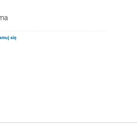
ama
amuj się