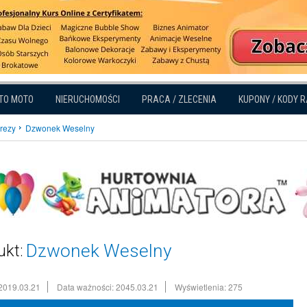
TO MOTO
NIERUCHOMOŚCI
PRACA / ZLECENIA
KUPONY / KODY 
prezy
Dzwonek Weselny
Dzwonek Weselny
ukt:
2019.03.21
Data ważności: 2045.03.21
Wyświetlenia: 275