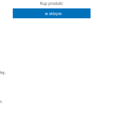
Kup produkt:
w sklepie
żkę,
i.