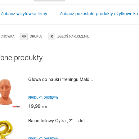
Zobacz wizytówkę firmy
Zobacz pozostałe produkty użytkownika
SCHOWKA
DRUKUJ
ZGŁOŚ NARUSZENIE
bne produkty
Głowa do nauki i treningu Malo...
PRODUKT:
DOSTĘPNY
19,99
PLN
Balon foliowy Cyfra „2” – złot...
PRODUKT:
DOSTĘPNY