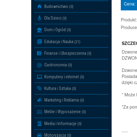
Cena:
Budownictwo
(0)
Dla Dzieci
(0)
Produkt:
Produce
Dom i Ogród
(0)
Edukacja i Nauka
(21)
SZCZE
Dzwone
Finanse i Ubezpieczenia
(0)
DZWON
Gastronomia
(0)
Dzwonek
Posiada
Komputery i internet
(0)
dzięki 
Kultura i Sztuka
(0)
* Może 
Marketing i Reklama
(0)
*Za pom
Meble i Wyposażenie
(0)
Media i Informacje
(0)
----
Motoryzacja
(0)