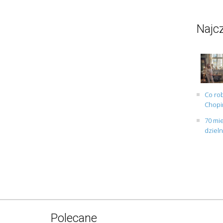
Najcz
Co rob
Chopin
70 mie
dziel
Polecane