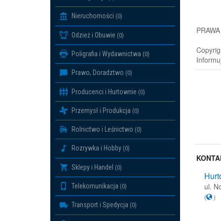
Nieruchomości
(0)
PRAWA
Odzież i Obuwie
(0)
Copyrig
Poligrafia i Wydawnictwa
(0)
Informu
Prawo, Doradztwo
(0)
Producenci i Hurtownie
(0)
Przemysł i Produkcja
(0)
Rolnictwo i Leśnictwo
(0)
Rozrywka i Hobby
(0)
KONTA
Sklepy i Handel
(0)
Hurt
ul. 
Telekomunikacja
(0)
(
)
Transport i Spedycja
(0)