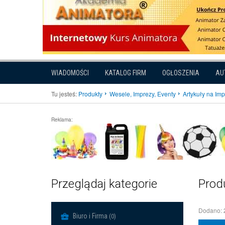
WIADOMOŚCI
KATALOG FIRM
OGŁOSZENIA
AU
Tu jesteś:
Produkty
Wesele, Imprezy, Eventy
Artykuły na Im
Reklama:
Przeglądaj kategorie
Prod
Dodano: 
Biuro i Firma
(0)