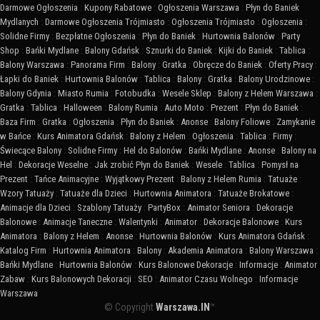
Darmowe Ogłoszenia
:
Kupony Rabatowe
:
Ogłoszenia Warszawa
:
Płyn do Baniek
Mydlanych
:
Darmowe Ogłoszenia Trójmiasto
:
Ogłoszenia Trójmiasto
:
Ogłoszenia
:
Solidne Firmy
:
Bezpłatne Ogłoszenia
:
Płyn do Baniek
:
Hurtownia Balonów
:
Party
Shop
:
Bańki Mydlane
:
Balony Gdańsk
:
Sznurki do Baniek
:
Kijki do Baniek
:
Tablica
:
Balony Warszawa
:
Panorama Firm
:
Balony
:
Gratka
:
Obręcze do Baniek
:
Oferty Pracy
:
Łapki do Baniek
:
Hurtownia Balonów
:
Tablica
:
Balony
:
Gratka
:
Balony Urodzinowe
:
Balony Gdynia
:
Miasto Rumia
:
Fotobudka
:
Wesele Sklep
:
Balony z Helem Warszawa
:
Gratka
:
Tablica
:
Halloween
:
Balony Rumia
:
Auto Moto
:
Prezent
:
Płyn do Baniek
:
Baza Firm
:
Gratka
:
Ogłoszenia
:
Płyn do Baniek
:
Anonse
:
Balony Foliowe
:
Zamykanie
w Bańce
:
Kurs Animatora Gdańsk
:
Balony z Helem
:
Ogłoszenia
:
Tablica
:
Firmy
:
Świecące Balony
:
Solidne Firmy
:
Hel do Balonów
:
Bańki Mydlane
:
Anonse
:
Balony na
Hel
:
Dekoracje Weselne
:
Jak zrobić Płyn do Baniek
:
Wesele
:
Tablica
:
Pomysł na
Prezent
:
Tańce Animacyjne
:
Wyjątkowy Prezent
:
Balony z Helem Rumia
:
Tatuaże
:
Wzory Tatuaży
:
Tatuaże dla Dzieci
:
Hurtownia Animatora
:
Tatuaże Brokatowe
:
Animacje dla Dzieci
:
Szablony Tatuaży
:
PartyBox
:
Animator Seniora
:
Dekoracje
Balonowe
:
Animacje Taneczne
:
Walentynki
:
Animator
:
Dekoracje Balonowe
:
Kurs
Animatora
:
Balony z Helem
:
Anonse
:
Hurtownia Balonów
:
Kurs Animatora Gdańsk
:
Katalog Firm
:
Hurtownia Animatora
:
Balony
:
Akademia Animatora
:
Balony Warszawa
:
Bańki Mydlane
:
Hurtownia Balonów
:
Kurs Balonowe Dekoracje
:
Informacje
:
Animator
Zabaw
:
Kurs Balonowych Dekoracji
:
SEO
:
Animator Czasu Wolnego
:
Informacje
Warszawa
© Copyright
Warszawa.IN
™