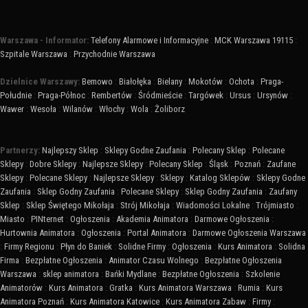
Warszawa - Informator:
Telefony Alarmowe i Informacyjne
:
MCK Warszawa 19115
:
Szpitale Warszawa
:
Przychodnie Warszawa
Dzielnice Warszawy:
Bemowo
:
Białołęka
:
Bielany
:
Mokotów
:
Ochota
:
Praga-
Południe
:
Praga-Północ
:
Rembertów
:
Śródmieście
:
Targówek
:
Ursus
:
Ursynów
:
Wawer
:
Wesoła
:
Wilanów
:
Włochy
:
Wola
:
Żoliborz
Partnerzy:
Najlepszy Sklep
:
Sklepy Godne Zaufania
:
Polecany Sklep
:
Polecane
Sklepy
:
Dobre Sklepy
:
Najlepsze Sklepy
:
Polecany Sklep
:
Śląsk
:
Poznań
:
Zaufane
Sklepy
:
Polecane Sklepy
:
Najlepsze Sklepy
:
Sklepy
:
Katalog Sklepów
:
Sklepy Godne
Zaufania
:
Sklep Godny Zaufania
:
Polecane Sklepy
:
Sklep Godny Zaufania
:
Zaufany
Sklep
:
Sklep Świętego Mikołaja
:
Strój Mikołaja
:
Wiadomości Lokalne
:
Trójmiasto
:
Miasto
:
PINternet
:
Ogłoszenia
:
Akademia Animatora
:
Darmowe Ogłoszenia
:
Hurtownia Animatora
:
Ogłoszenia
:
Portal Animatora
:
Darmowe Ogłoszenia Warszawa
:
Firmy Regionu
:
Płyn do Baniek
:
Solidne Firmy
:
Ogłoszenia
:
Kurs Animatora
:
Solidna
Firma
:
Bezpłatne Ogłoszenia
:
Animator Czasu Wolnego
:
Bezpłatne Ogłoszenia
Warszawa
:
sklep animatora
:
Bańki Mydlane
:
Bezpłatne Ogłoszenia
:
Szkolenie
Animatorów
:
Kurs Animatora
:
Gratka
:
Kurs Animatora Warszawa
:
Rumia
:
Kurs
Animatora Poznań
:
Kurs Animatora Katowice
:
Kurs Animatora Zabaw
:
Firmy
: