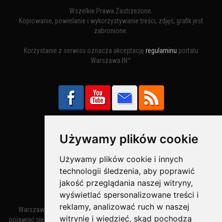
Wszelkie Prawa Zastrzeżone.
Kopiowanie, powielanie i wykorzystywanie treści, zdjęć, grafik jest
zabronione.
Korzystanie z serwisu oznacza akceptację
regulaminu
portalu
Warszawa.IN™
Używamy plików cookie
Bezpieczne Płatności obsługuje:
Używamy plików cookie i innych
technologii śledzenia, aby poprawić
jakość przeglądania naszej witryny,
wyświetlać spersonalizowane treści i
reklamy, analizować ruch w naszej
Warszawa – miasto stołeczne Warszawa. Nazwa miasta zaczęła
witrynie i wiedzieć, skąd pochodzą
pojawiać się w dokumentach w XIV wieku jako Warszewa, a od XV wieku