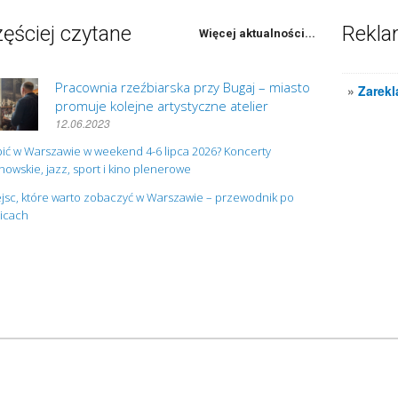
ęściej czytane
Rekl
Więcej aktualności...
Pracownia rzeźbiarska przy Bugaj – miasto
»
Zarekl
promuje kolejne artystyczne atelier
12.06.2023
ić w Warszawie w weekend 4-6 lipca 2026? Koncerty
owskie, jazz, sport i kino plenerowe
jsc, które warto zobaczyć w Warszawie – przewodnik po
nicach