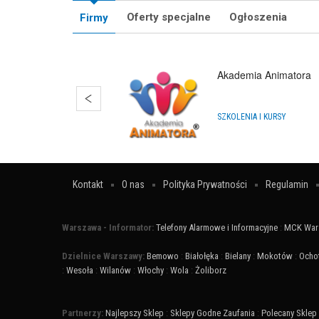
Oferty specjalne
Ogłoszenia
Firmy
Akademia Animatora
SZKOLENIA I KURSY
Kontakt
O nas
Polityka Prywatności
Regulamin
Warszawa - Informator:
Telefony Alarmowe i Informacyjne
:
MCK War
Dzielnice Warszawy:
Bemowo
:
Białołęka
:
Bielany
:
Mokotów
:
Ocho
:
Wesoła
:
Wilanów
:
Włochy
:
Wola
:
Żoliborz
Partnerzy:
Najlepszy Sklep
:
Sklepy Godne Zaufania
:
Polecany Sklep