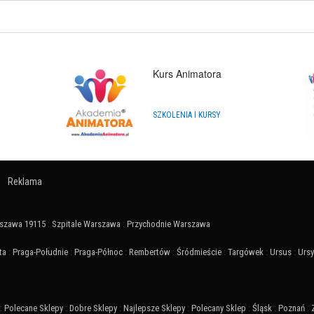
Kurs Animatora
SZKOLENIA I KURSY
Reklama
szawa 19115
:
Szpitale Warszawa
:
Przychodnie Warszawa
ta
:
Praga-Południe
:
Praga-Północ
:
Rembertów
:
Śródmieście
:
Targówek
:
Ursus
:
Urs
:
Polecane Sklepy
:
Dobre Sklepy
:
Najlepsze Sklepy
:
Polecany Sklep
:
Śląsk
:
Poznań
: