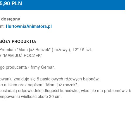
5,90
PLN
dostępny
nt:
HurtowniaAnimatora.pl
GÓŁY PRODUKTU:
Premium "Mam już Roczek" ( różowy ), 12" / 5 szt.
Y "MAM JUŻ ROCZEK"
go producenta - firmy Gemar.
waniu znajduje się 5 pastelowych różowych balonów.
e misiem oraz napisem "Mam już roczek".
posiadają odpowiedniej długości końcówke, więc nie ma problemów z i
mpowaniu wielkość około 30 cm.