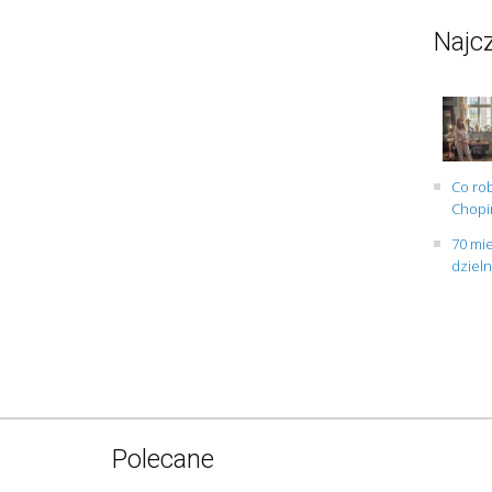
Najcz
Co rob
Chopin
70 mie
dziel
Polecane