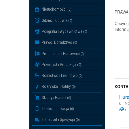
Nieruchomości
(0)
PRAWA
Odzież i Obuwie
(0)
Copyrig
Informu
Poligrafia i Wydawnictwa
(0)
Prawo, Doradztwo
(0)
Producenci i Hurtownie
(0)
Przemysł i Produkcja
(0)
Rolnictwo i Leśnictwo
(0)
KONTA
Rozrywka i Hobby
(0)
Hurt
Sklepy i Handel
(0)
ul. 
Telekomunikacja
(0)
(
)
Transport i Spedycja
(0)