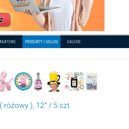
RABATOWE
PRODUKTY / USŁUGI
GALERIE
różowy ), 12" / 5 szt.