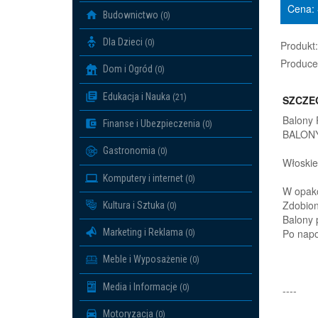
Cena:
Budownictwo
(0)
Dla Dzieci
(0)
Produkt:
Produce
Dom i Ogród
(0)
Edukacja i Nauka
(21)
SZCZE
Balony 
Finanse i Ubezpieczenia
(0)
BALON
Gastronomia
(0)
Włoskie
Komputery i internet
(0)
W opako
Zdobion
Kultura i Sztuka
(0)
Balony 
Marketing i Reklama
Po napo
(0)
Meble i Wyposażenie
(0)
Media i Informacje
(0)
----
Motoryzacja
(0)