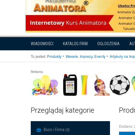
WIADOMOŚCI
KATALOG FIRM
OGŁOSZENIA
AU
Tu jesteś:
Produkty
Wesele, Imprezy, Eventy
Artykuły na Im
Reklama:
Przeglądaj kategorie
Prod
Dodano: 
Biuro i Firma
(0)