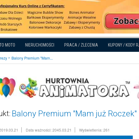
TO MOTO
NIERUCHOMOŚCI
PRACA / ZLECENIA
KUPONY / KODY 
prezy
Balony Premium "Mam...
Balony Premium "Mam już Roczek" ( 
ukt:
2019.03.21
Data ważności: 2045.03.21
Wyświetlenia: 261