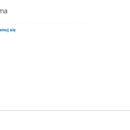
ama
amuj się