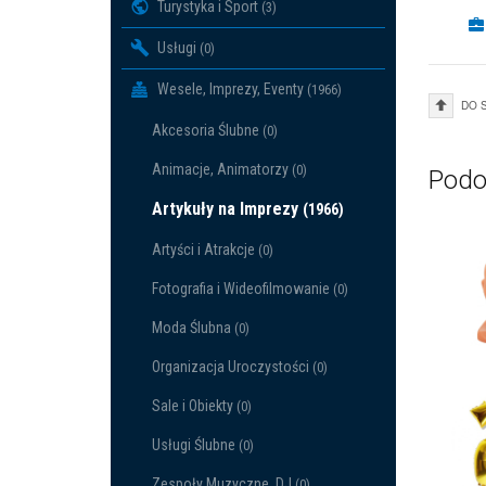
Turystyka i Sport
(3)
Usługi
(0)
Wesele, Imprezy, Eventy
(1966)
DO 
Akcesoria Ślubne
(0)
Animacje, Animatorzy
(0)
Podo
Artykuły na Imprezy
(1966)
Artyści i Atrakcje
(0)
Fotografia i Wideofilmowanie
(0)
Moda Ślubna
(0)
Organizacja Uroczystości
(0)
Sale i Obiekty
(0)
Usługi Ślubne
(0)
Zespoły Muzyczne, DJ
(0)