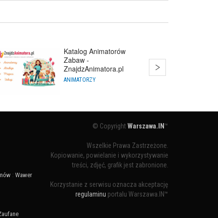
Katalog Animatorów
Zabaw -
ZnajdzAnimatora.pl
ANIMATORZY
© Copyright
Warszawa.IN
™
Wszelkie Prawa Zastrzeżone.
Kopiowanie, powielanie i wykorzystywanie
treści, zdjęć, grafik jest zabronione.
ynów
:
Wawer
Korzystanie z serwisu oznacza akceptację
regulaminu
portalu Warszawa.IN™
Zaufane