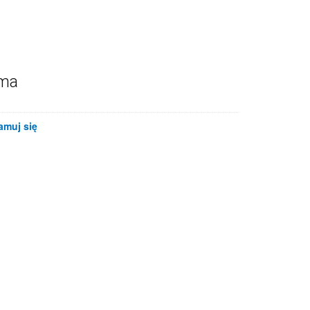
ama
amuj się