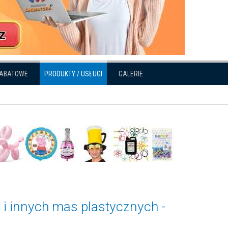
RABATOWE
PRODUKTY / USŁUGI
GALERIE
y i innych mas plastycznych -