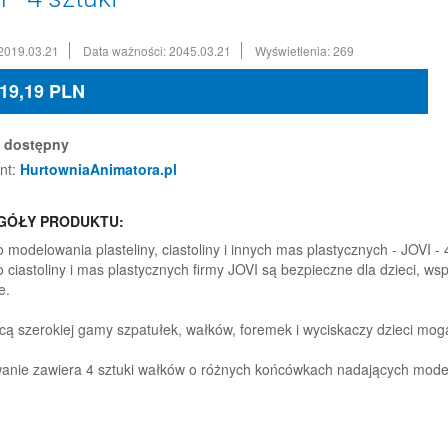
2019.03.21
Data ważności: 2045.03.21
Wyświetlenia: 269
19,19
PLN
dostępny
nt:
HurtowniaAnimatora.pl
GÓŁY PRODUKTU:
 modelowania plasteliny, ciastoliny i innych mas plastycznych - JOVI - 4
o ciastoliny i mas plastycznych firmy JOVI są bezpieczne dla dzieci, ws
e.
ą szerokiej gamy szpatułek, wałków, foremek i wyciskaczy dzieci mogą
nie zawiera 4 sztuki wałków o różnych końcówkach nadających model