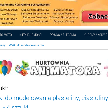
TO MOTO
NIERUCHOMOŚCI
PRACA / ZLECENIA
KUPONY / KODY 
prezy
Wałki do modelowania pla...
ukt:
i do modelowania plasteliny, ciastolin
 - 4 sztuki