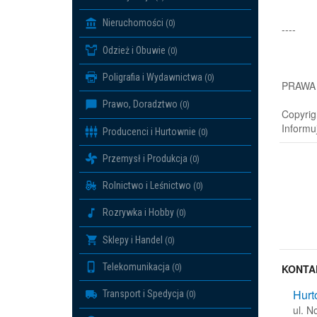
Nieruchomości
(0)
----
Odzież i Obuwie
(0)
Poligrafia i Wydawnictwa
(0)
PRAWA
Prawo, Doradztwo
(0)
Copyrig
Informu
Producenci i Hurtownie
(0)
Przemysł i Produkcja
(0)
Rolnictwo i Leśnictwo
(0)
Rozrywka i Hobby
(0)
Sklepy i Handel
(0)
Telekomunikacja
(0)
KONTA
Hurt
Transport i Spedycja
(0)
ul. 