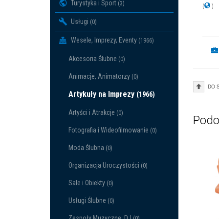
Turystyka i Sport
(3)
(
)
Usługi
(0)
Wesele, Imprezy, Eventy
(1966)
Akcesoria Ślubne
(0)
Animacje, Animatorzy
(0)
DO 
Artykuły na Imprezy
(1966)
Artyści i Atrakcje
(0)
Podo
Fotografia i Wideofilmowanie
(0)
Moda Ślubna
(0)
Organizacja Uroczystości
(0)
Sale i Obiekty
(0)
Usługi Ślubne
(0)
Zespoły Muzyczne, DJ
(0)