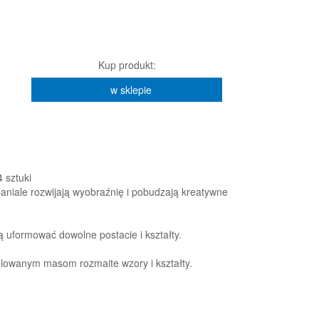
Kup produkt:
w sklepie
 sztuki
paniale rozwijają wyobraźnię i pobudzają kreatywne
 uformować dowolne postacie i kształty.
owanym masom rozmaite wzory i kształty.