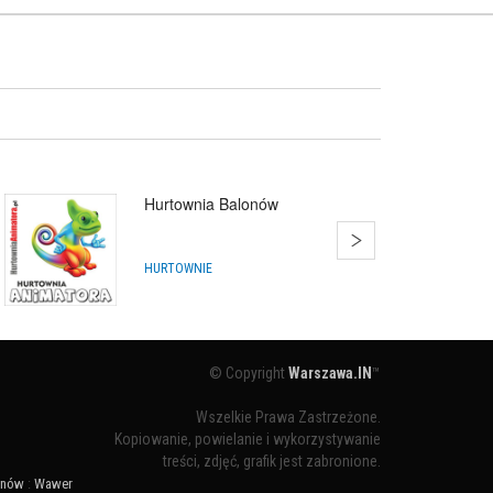
Hurtownia Balonów
HURTOWNIE
© Copyright
Warszawa.IN
™
Wszelkie Prawa Zastrzeżone.
Kopiowanie, powielanie i wykorzystywanie
treści, zdjęć, grafik jest zabronione.
ynów
:
Wawer