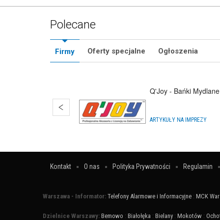
Polecane
Oferty specjalne
Ogłoszenia
Firmy
Q'Joy - Bańki Mydlane
ARTYKUŁY NA IMPREZY
Kontakt
O nas
Polityka Prywatności
Regulamin
Warszawa - Informator:
Telefony Alarmowe i Informacyjne
:
MCK War
Dzielnice Warszawy:
Bemowo
:
Białołęka
:
Bielany
:
Mokotów
:
Ocho