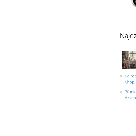
Najcz
Co rob
Chopin
70 mie
dziel