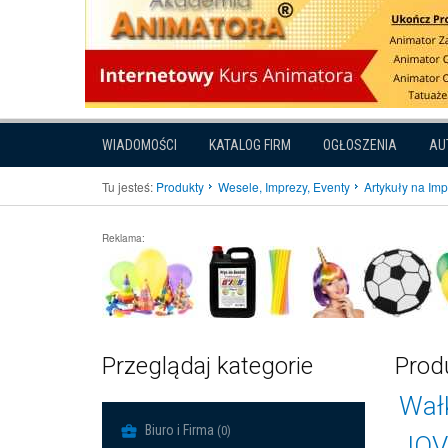
WIADOMOŚCI
KATALOG FIRM
OGŁOSZENIA
AU
Tu jesteś:
Produkty
Wesele, Imprezy, Eventy
Artykuły na Im
Reklama:
Przeglądaj kategorie
Prod
Wałk
Biuro i Firma
(0)
JOVI