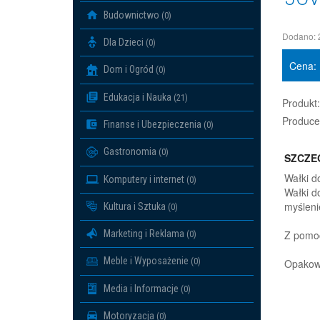
Budownictwo
(0)
Dodano: 
Dla Dzieci
(0)
Cena:
Dom i Ogród
(0)
Edukacja i Nauka
(21)
Produkt:
Produce
Finanse i Ubezpieczenia
(0)
Gastronomia
(0)
SZCZE
Wałki do
Komputery i internet
(0)
Wałki d
myśleni
Kultura i Sztuka
(0)
Marketing i Reklama
Z pomoc
(0)
Meble i Wyposażenie
(0)
Opakowa
Media i Informacje
(0)
Motoryzacja
(0)