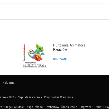
Hurtownia Animatora
Rzeszów
HURTOWNIE
Reklama
szawa 19115
:
Szpitale Warszawa
:
Przychodnie Warszawa
ta
:
Praga-Południe
:
Praga-Północ
:
Rembertów
:
Śródmieście
:
Targówek
:
Ursus
:
Urs