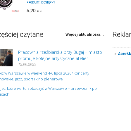
PRODUKT:
DOSTĘPNY
5,20
PLN
ęściej czytane
Rekl
Więcej aktualności...
Pracownia rzeźbiarska przy Bugaj – miasto
»
Zarekl
promuje kolejne artystyczne atelier
12.06.2023
ić w Warszawie w weekend 4-6 lipca 2026? Koncerty
owskie, jazz, sport i kino plenerowe
jsc, które warto zobaczyć w Warszawie – przewodnik po
nicach