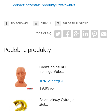
Zobacz pozostałe produkty użytkownika
DO SCHOWKA
DRUKUJ
ZGŁOŚ NARUSZENIE
Podziel się:
Podobne produkty
Głowa do nauki i
treningu Malo...
PRODUKT:
DOSTĘPNY
19,99
PLN
Balon foliowy Cyfra „2” –
złot...