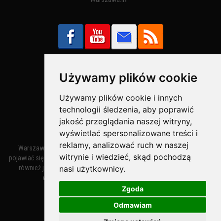
Używamy plików cookie
Bezpieczne Płatności obsługuje:
Używamy plików cookie i innych
technologii śledzenia, aby poprawić
jakość przeglądania naszej witryny,
wyświetlać spersonalizowane treści i
reklamy, analizować ruch w naszej
Warszawa – miasto stołeczne Warszawa. Nazwa miasta zaczęła
witrynie i wiedzieć, skąd pochodzą
pojawiać się w dokumentach w XIV wieku jako Warszewa, a od XV wieku
nasi użytkownicy.
również jako Warszowa. Zmiana nazwy na Warszawa w XV wieku
wynikała z mazowieckiej wymowy dialektycznej.
Zgoda
Odmawiam
Warszawa.IN
- Twoja Strona Warszawy™