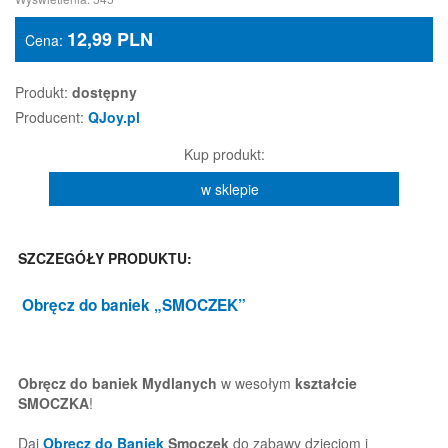
12,99
PLN
Cena:
Produkt:
dostępny
Producent:
QJoy.pl
Kup produkt:
w sklepie
SZCZEGÓŁY PRODUKTU:
Obręcz do baniek
„SMOCZEK”
Obręcz do baniek Mydlanych
w wesołym
kształcie
SMOCZKA
!
Daj
Obręcz do Baniek
Smoczek
do zabawy dzieciom i