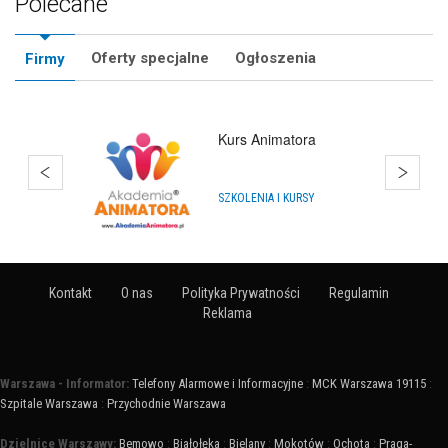
Polecane
Oferty specjalne
Ogłoszenia
Firmy
Kurs Animatora
SZKOLENIA I KURSY
Kontakt
O nas
Polityka Prywatności
Regulamin
Reklama
Warszawa - Informator:
Telefony Alarmowe i Informacyjne
:
MCK Warszawa 19115
:
Szpitale Warszawa
:
Przychodnie Warszawa
Dzielnice Warszawy:
Bemowo
:
Białołęka
:
Bielany
:
Mokotów
:
Ochota
:
Praga-