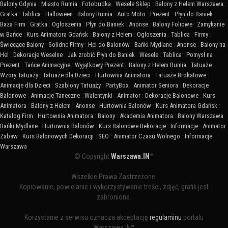
Balony Gdynia
:
Miasto Rumia
:
Fotobudka
:
Wesele Sklep
:
Balony z Helem Warszawa
:
Gratka
:
Tablica
:
Halloween
:
Balony Rumia
:
Auto Moto
:
Prezent
:
Płyn do Baniek
:
Baza Firm
:
Gratka
:
Ogłoszenia
:
Płyn do Baniek
:
Anonse
:
Balony Foliowe
:
Zamykanie
w Bańce
:
Kurs Animatora Gdańsk
:
Balony z Helem
:
Ogłoszenia
:
Tablica
:
Firmy
:
Świecące Balony
:
Solidne Firmy
:
Hel do Balonów
:
Bańki Mydlane
:
Anonse
:
Balony na
Hel
:
Dekoracje Weselne
:
Jak zrobić Płyn do Baniek
:
Wesele
:
Tablica
:
Pomysł na
Prezent
:
Tańce Animacyjne
:
Wyjątkowy Prezent
:
Balony z Helem Rumia
:
Tatuaże
:
Wzory Tatuaży
:
Tatuaże dla Dzieci
:
Hurtownia Animatora
:
Tatuaże Brokatowe
:
Animacje dla Dzieci
:
Szablony Tatuaży
:
PartyBox
:
Animator Seniora
:
Dekoracje
Balonowe
:
Animacje Taneczne
:
Walentynki
:
Animator
:
Dekoracje Balonowe
:
Kurs
Animatora
:
Balony z Helem
:
Anonse
:
Hurtownia Balonów
:
Kurs Animatora Gdańsk
:
Katalog Firm
:
Hurtownia Animatora
:
Balony
:
Akademia Animatora
:
Balony Warszawa
:
Bańki Mydlane
:
Hurtownia Balonów
:
Kurs Balonowe Dekoracje
:
Informacje
:
Animator
Zabaw
:
Kurs Balonowych Dekoracji
:
SEO
:
Animator Czasu Wolnego
:
Informacje
Warszawa
© Copyright
Warszawa.IN
™
Wszelkie Prawa Zastrzeżone.
Kopiowanie, powielanie i wykorzystywanie treści, zdjęć, grafik jest
zabronione.
Korzystanie z serwisu oznacza akceptację
regulaminu
portalu
Warszawa.IN™