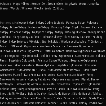
Południe
:
Praga-Północ
:
Rembertów
:
Śródmieście
:
Targówek
:
Ursus
:
Ursynów
:
Wawer
:
Wesoła
:
Wilanów
:
Włochy
:
Wola
:
Żoliborz
Partnerzy:
Najlepszy Sklep
:
Sklepy Godne Zaufania
:
Polecany Sklep
:
Polecane
Sklepy
:
Dobre Sklepy
:
Najlepsze Sklepy
:
Polecany Sklep
:
Śląsk
:
Poznań
:
Zaufane
Sklepy
:
Polecane Sklepy
:
Najlepsze Sklepy
:
Sklepy
:
Katalog Sklepów
:
Sklepy Godne
Zaufania
:
Sklep Godny Zaufania
:
Polecane Sklepy
:
Sklep Godny Zaufania
:
Zaufany
Sklep
:
Sklep Świętego Mikołaja
:
Strój Mikołaja
:
Wiadomości Lokalne
:
Trójmiasto
:
Miasto
:
PINternet
:
Ogłoszenia
:
Akademia Animatora
:
Darmowe Ogłoszenia
:
Hurtownia Animatora
:
Ogłoszenia
:
Portal Animatora
:
Darmowe Ogłoszenia Warszawa
:
Firmy Regionu
:
Płyn do Baniek
:
Solidne Firmy
:
Ogłoszenia
:
Kurs Animatora
:
Solidna
Firma
:
Bezpłatne Ogłoszenia
:
Animator Czasu Wolnego
:
Bezpłatne Ogłoszenia
Warszawa
:
sklep animatora
:
Bańki Mydlane
:
Bezpłatne Ogłoszenia
:
Szkolenie
Animatorów
:
Kurs Animatora
:
Gratka
:
Kurs Animatora Warszawa
:
Rumia
:
Kurs
Animatora Poznań
:
Kurs Animatora Katowice
:
Kurs Animatora Zabaw
:
Firmy
:
Darmowe Ogłoszenia
:
Kupony Rabatowe
:
Ogłoszenia Warszawa
:
Płyn do Baniek
Mydlanych
:
Darmowe Ogłoszenia Trójmiasto
:
Ogłoszenia Trójmiasto
:
Ogłoszenia
:
Solidne Firmy
:
Bezpłatne Ogłoszenia
:
Płyn do Baniek
:
Hurtownia Balonów
:
Party
Shop
:
Bańki Mydlane
:
Balony Gdańsk
:
Sznurki do Baniek
:
Kijki do Baniek
:
Tablica
:
Balony Warszawa
:
Panorama Firm
:
Balony
:
Gratka
:
Obręcze do Baniek
:
Oferty Pracy
:
Łapki do Baniek
:
Hurtownia Balonów
:
Tablica
:
Balony
:
Gratka
:
Balony Urodzinowe
: