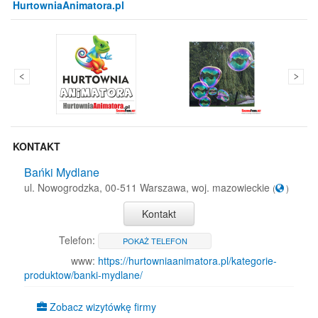
HurtowniaAnimatora.pl
KONTAKT
Bańki Mydlane
ul. Nowogrodzka, 00-511 Warszawa, woj. mazowieckie
(
)
Kontakt
Telefon:
POKAŻ TELEFON
www:
https://hurtowniaanimatora.pl/kategorie-
produktow/banki-mydlane/
Zobacz wizytówkę firmy