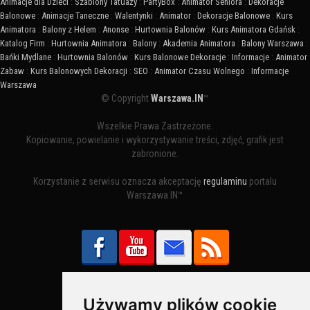
Animacje dla Dzieci
:
Szablony Tatuaży
:
PartyBox
:
Animator Seniora
:
Dekoracje
Balonowe
:
Animacje Taneczne
:
Walentynki
:
Animator
:
Dekoracje Balonowe
:
Kurs
Animatora
:
Balony z Helem
:
Anonse
:
Hurtownia Balonów
:
Kurs Animatora Gdańsk
:
Katalog Firm
:
Hurtownia Animatora
:
Balony
:
Akademia Animatora
:
Balony Warszawa
:
Bańki Mydlane
:
Hurtownia Balonów
:
Kurs Balonowe Dekoracje
:
Informacje
:
Animator
Zabaw
:
Kurs Balonowych Dekoracji
:
SEO
:
Animator Czasu Wolnego
:
Informacje
Warszawa
© Copyright
Warszawa.IN
™
Wszelkie Prawa Zastrzeżone.
Kopiowanie, powielanie i wykorzystywanie treści, zdjęć, grafik jest
zabronione.
Korzystanie z serwisu oznacza akceptację
regulaminu
portalu
Warszawa.IN™
Używamy plików cookie