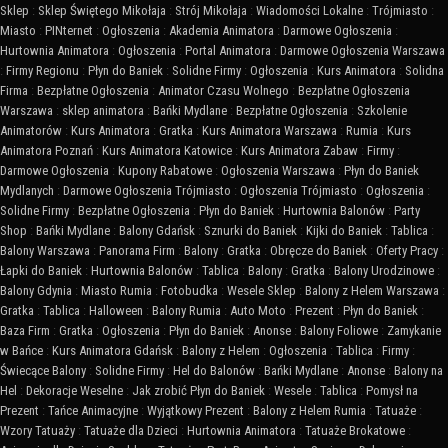
Sklep
:
Sklep Świętego Mikołaja
:
Strój Mikołaja
:
Wiadomości Lokalne
:
Trójmiasto
:
Miasto
:
PINternet
:
Ogłoszenia
:
Akademia Animatora
:
Darmowe Ogłoszenia
:
Hurtownia Animatora
:
Ogłoszenia
:
Portal Animatora
:
Darmowe Ogłoszenia Warszawa
:
Firmy Regionu
:
Płyn do Baniek
:
Solidne Firmy
:
Ogłoszenia
:
Kurs Animatora
:
Solidna
Firma
:
Bezpłatne Ogłoszenia
:
Animator Czasu Wolnego
:
Bezpłatne Ogłoszenia
Warszawa
:
sklep animatora
:
Bańki Mydlane
:
Bezpłatne Ogłoszenia
:
Szkolenie
Animatorów
:
Kurs Animatora
:
Gratka
:
Kurs Animatora Warszawa
:
Rumia
:
Kurs
Animatora Poznań
:
Kurs Animatora Katowice
:
Kurs Animatora Zabaw
:
Firmy
:
Darmowe Ogłoszenia
:
Kupony Rabatowe
:
Ogłoszenia Warszawa
:
Płyn do Baniek
Mydlanych
:
Darmowe Ogłoszenia Trójmiasto
:
Ogłoszenia Trójmiasto
:
Ogłoszenia
:
Solidne Firmy
:
Bezpłatne Ogłoszenia
:
Płyn do Baniek
:
Hurtownia Balonów
:
Party
Shop
:
Bańki Mydlane
:
Balony Gdańsk
:
Sznurki do Baniek
:
Kijki do Baniek
:
Tablica
:
Balony Warszawa
:
Panorama Firm
:
Balony
:
Gratka
:
Obręcze do Baniek
:
Oferty Pracy
:
Łapki do Baniek
:
Hurtownia Balonów
:
Tablica
:
Balony
:
Gratka
:
Balony Urodzinowe
:
Balony Gdynia
:
Miasto Rumia
:
Fotobudka
:
Wesele Sklep
:
Balony z Helem Warszawa
:
Gratka
:
Tablica
:
Halloween
:
Balony Rumia
:
Auto Moto
:
Prezent
:
Płyn do Baniek
:
Baza Firm
:
Gratka
:
Ogłoszenia
:
Płyn do Baniek
:
Anonse
:
Balony Foliowe
:
Zamykanie
w Bańce
:
Kurs Animatora Gdańsk
:
Balony z Helem
:
Ogłoszenia
:
Tablica
:
Firmy
:
Świecące Balony
:
Solidne Firmy
:
Hel do Balonów
:
Bańki Mydlane
:
Anonse
:
Balony na
Hel
:
Dekoracje Weselne
:
Jak zrobić Płyn do Baniek
:
Wesele
:
Tablica
:
Pomysł na
Prezent
:
Tańce Animacyjne
:
Wyjątkowy Prezent
:
Balony z Helem Rumia
:
Tatuaże
:
Wzory Tatuaży
:
Tatuaże dla Dzieci
:
Hurtownia Animatora
:
Tatuaże Brokatowe
: