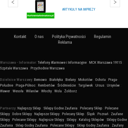
ARTYKUŁY NA IMPREZY
Kontakt
O nas
Polityka Prywatności
Regulamin
Reklama
Warszawa - Informator:
Telefony Alarmowe i Informacyjne
:
MCK Warszawa 19115
:
Szpitale Warszawa
:
Przychodnie Warszawa
Dzielnice Warszawy:
Bemowo
:
Białołęka
:
Bielany
:
Mokotów
:
Ochota
:
Praga-
Południe
:
Praga-Północ
:
Rembertów
:
Śródmieście
:
Targówek
:
Ursus
:
Ursynów
:
Wawer
:
Wesoła
:
Wilanów
:
Włochy
:
Wola
:
Żoliborz
Partnerzy:
Najlepszy Sklep
:
Sklepy Godne Zaufania
:
Polecany Sklep
:
Polecane
Sklepy
:
Dobre Sklepy
:
Najlepsze Sklepy
:
Polecany Sklep
:
Śląsk
:
Poznań
:
Zaufane
Sklepy
:
Polecane Sklepy
:
Najlepsze Sklepy
:
Sklepy
:
Katalog Sklepów
:
Sklepy Godne
Zaufania
:
Sklep Godny Zaufania
:
Polecane Sklepy
:
Sklep Godny Zaufania
:
Zaufany