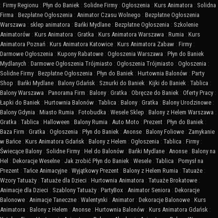
:
Firmy Regionu
:
Płyn do Baniek
:
Solidne Firmy
:
Ogłoszenia
:
Kurs Animatora
:
Solidna
Firma
:
Bezpłatne Ogłoszenia
:
Animator Czasu Wolnego
:
Bezpłatne Ogłoszenia
Warszawa
:
sklep animatora
:
Bańki Mydlane
:
Bezpłatne Ogłoszenia
:
Szkolenie
Animatorów
:
Kurs Animatora
:
Gratka
:
Kurs Animatora Warszawa
:
Rumia
:
Kurs
Animatora Poznań
:
Kurs Animatora Katowice
:
Kurs Animatora Zabaw
:
Firmy
:
Darmowe Ogłoszenia
:
Kupony Rabatowe
:
Ogłoszenia Warszawa
:
Płyn do Baniek
Mydlanych
:
Darmowe Ogłoszenia Trójmiasto
:
Ogłoszenia Trójmiasto
:
Ogłoszenia
:
Solidne Firmy
:
Bezpłatne Ogłoszenia
:
Płyn do Baniek
:
Hurtownia Balonów
:
Party
Shop
:
Bańki Mydlane
:
Balony Gdańsk
:
Sznurki do Baniek
:
Kijki do Baniek
:
Tablica
:
Balony Warszawa
:
Panorama Firm
:
Balony
:
Gratka
:
Obręcze do Baniek
:
Oferty Pracy
:
Łapki do Baniek
:
Hurtownia Balonów
:
Tablica
:
Balony
:
Gratka
:
Balony Urodzinowe
:
Balony Gdynia
:
Miasto Rumia
:
Fotobudka
:
Wesele Sklep
:
Balony z Helem Warszawa
:
Gratka
:
Tablica
:
Halloween
:
Balony Rumia
:
Auto Moto
:
Prezent
:
Płyn do Baniek
:
Baza Firm
:
Gratka
:
Ogłoszenia
:
Płyn do Baniek
:
Anonse
:
Balony Foliowe
:
Zamykanie
w Bańce
:
Kurs Animatora Gdańsk
:
Balony z Helem
:
Ogłoszenia
:
Tablica
:
Firmy
:
Świecące Balony
:
Solidne Firmy
:
Hel do Balonów
:
Bańki Mydlane
:
Anonse
:
Balony na
Hel
:
Dekoracje Weselne
:
Jak zrobić Płyn do Baniek
:
Wesele
:
Tablica
:
Pomysł na
Prezent
:
Tańce Animacyjne
:
Wyjątkowy Prezent
:
Balony z Helem Rumia
:
Tatuaże
:
Wzory Tatuaży
:
Tatuaże dla Dzieci
:
Hurtownia Animatora
:
Tatuaże Brokatowe
:
Animacje dla Dzieci
:
Szablony Tatuaży
:
PartyBox
:
Animator Seniora
:
Dekoracje
Balonowe
:
Animacje Taneczne
:
Walentynki
:
Animator
:
Dekoracje Balonowe
:
Kurs
Animatora
:
Balony z Helem
:
Anonse
:
Hurtownia Balonów
:
Kurs Animatora Gdańsk
: