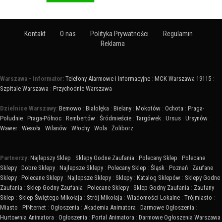
Kontakt
O nas
Polityka Prywatności
Regulamin
Reklama
Warszawa - Informator:
Telefony Alarmowe i Informacyjne
:
MCK Warszawa 19115
:
Szpitale Warszawa
:
Przychodnie Warszawa
Dzielnice Warszawy:
Bemowo
:
Białołęka
:
Bielany
:
Mokotów
:
Ochota
:
Praga-
Południe
:
Praga-Północ
:
Rembertów
:
Śródmieście
:
Targówek
:
Ursus
:
Ursynów
:
Wawer
:
Wesoła
:
Wilanów
:
Włochy
:
Wola
:
Żoliborz
Partnerzy:
Najlepszy Sklep
:
Sklepy Godne Zaufania
:
Polecany Sklep
:
Polecane
Sklepy
:
Dobre Sklepy
:
Najlepsze Sklepy
:
Polecany Sklep
:
Śląsk
:
Poznań
:
Zaufane
Sklepy
:
Polecane Sklepy
:
Najlepsze Sklepy
:
Sklepy
:
Katalog Sklepów
:
Sklepy Godne
Zaufania
:
Sklep Godny Zaufania
:
Polecane Sklepy
:
Sklep Godny Zaufania
:
Zaufany
Sklep
:
Sklep Świętego Mikołaja
:
Strój Mikołaja
:
Wiadomości Lokalne
:
Trójmiasto
:
Miasto
:
PINternet
:
Ogłoszenia
:
Akademia Animatora
:
Darmowe Ogłoszenia
:
Hurtownia Animatora
:
Ogłoszenia
:
Portal Animatora
:
Darmowe Ogłoszenia Warszawa