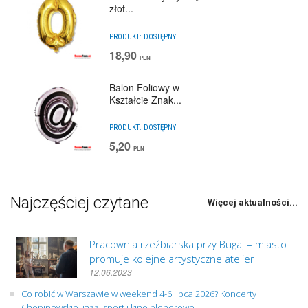
złot...
PRODUKT:
DOSTĘPNY
18,90
PLN
Balon Foliowy w
Kształcie Znak...
PRODUKT:
DOSTĘPNY
5,20
PLN
Najczęściej czytane
Więcej aktualności...
Pracownia rzeźbiarska przy Bugaj – miasto
promuje kolejne artystyczne atelier
12.06.2023
Co robić w Warszawie w weekend 4-6 lipca 2026? Koncerty
Chopinowskie, jazz, sport i kino plenerowe