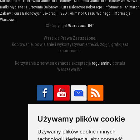
Katalog Firm
:
Hurtownia Animatora
:
Balony
:
Akademia Animatora
:
Balony Warszawa
:
Bańki Mydlane
:
Hurtownia Balonów
:
Kurs Balonowe Dekoracje
:
Informacje
:
Animator
Zabaw
:
Kurs Balonowych Dekoracji
:
SEO
:
Animator Czasu Wolnego
:
Informacje
Warszawa
© Copyright
Warszawa.IN
™
Wszelkie Prawa Zastrzeżone.
Kopiowanie, powielanie i wykorzystywanie treści, zdjęć, grafik jest
zabronione.
Korzystanie z serwisu oznacza akceptację
regulaminu
portalu
Warszawa.IN™
Używamy plików cookie
Bezpieczne Płatności obsługuje:
Używamy plików cookie i innych
technologii śledzenia, aby poprawić