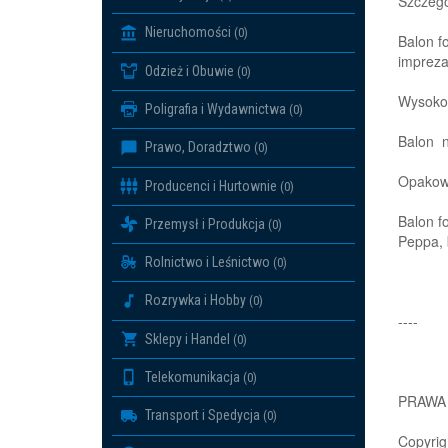
Szczegó
Nieruchomości
(0)
Balon fo
impreza
Odzież i Obuwie
(0)
Wysokoś
Poligrafia i Wydawnictwa
(0)
Balon n
Prawo, Doradztwo
(0)
Opakowa
Producenci i Hurtownie
(0)
Balon f
Przemysł i Produkcja
(0)
Peppa, 
Rolnictwo i Leśnictwo
(0)
Rozrywka i Hobby
(0)
----
Sklepy i Handel
(0)
Telekomunikacja
(0)
PRAWA
Transport i Spedycja
(0)
Copyrig