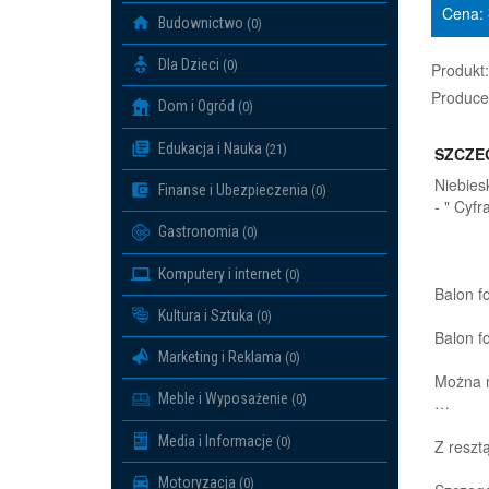
Cena:
Budownictwo
(0)
Dla Dzieci
(0)
Produkt:
Produce
Dom i Ogród
(0)
Edukacja i Nauka
(21)
SZCZE
Niebies
Finanse i Ubezpieczenia
(0)
- " Cyfr
Gastronomia
(0)
Komputery i internet
(0)
Balon f
Kultura i Sztuka
(0)
Balon f
Marketing i Reklama
(0)
Można n
Meble i Wyposażenie
(0)
…
Media i Informacje
(0)
Z resztą
Motoryzacja
(0)