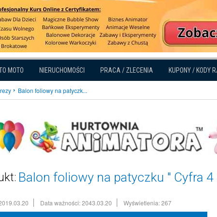
TO MOTO
NIERUCHOMOŚCI
PRACA / ZLECENIA
KUPONY / KODY 
prezy
Balon foliowy na patyczk...
Balon foliowy na patyczku " Cyfra 4 
ukt:
2019.03.20
Data ważności: 2043.03.20
Wyświetlenia: 267