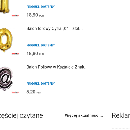
PRODUKT:
DOSTĘPNY
18,90
PLN
Balon foliowy Cyfra „0” – złot...
PRODUKT:
DOSTĘPNY
18,90
PLN
Balon Foliowy w Kształcie Znak...
PRODUKT:
DOSTĘPNY
5,20
PLN
ęściej czytane
Rekl
Więcej aktualności...