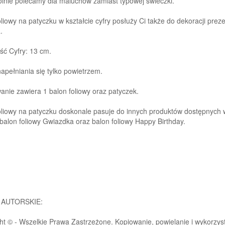
lnie polecamy dla maluchów zamiast typowej świeczki.
liowy na patyczku w kształcie cyfry posłuży Ci także do dekoracji prezen
.
ć Cyfry: 13 cm.
apełniania się tylko powietrzem.
nie zawiera 1 balon foliowy oraz patyczek.
oliowy na patyczku doskonale pasuje do innych produktów dostępnych w
balon foliowy Gwiazdka oraz balon foliowy Happy Birthday.
 AUTORSKIE:
ht © - Wszelkie Prawa Zastrzeżone. Kopiowanie, powielanie i wykorzystyw