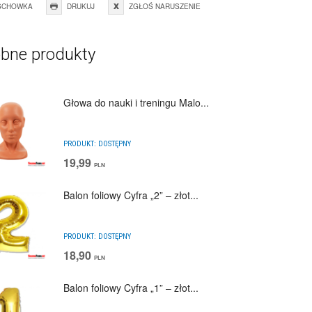
SCHOWKA
DRUKUJ
ZGŁOŚ NARUSZENIE
bne produkty
Głowa do nauki i treningu Malo...
PRODUKT:
DOSTĘPNY
19,99
PLN
Balon foliowy Cyfra „2” – złot...
PRODUKT:
DOSTĘPNY
18,90
PLN
Balon foliowy Cyfra „1” – złot...