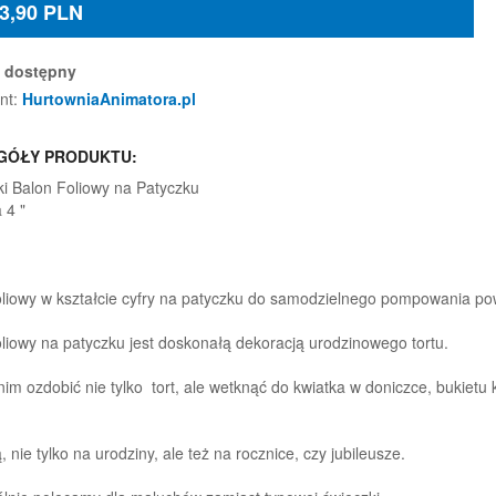
3,90
PLN
dostępny
nt:
HurtowniaAnimatora.pl
GÓŁY PRODUKTU:
ki Balon Foliowy na Patyczku
a 4 "
oliowy w kształcie cyfry na patyczku do samodzielnego pompowania po
oliowy na patyczku jest doskonałą dekoracją urodzinowego tortu.
im ozdobić nie tylko tort, ale wetknąć do kwiatka w doniczce, bukietu 
, nie tylko na urodziny, ale też na rocznice, czy jubileusze.