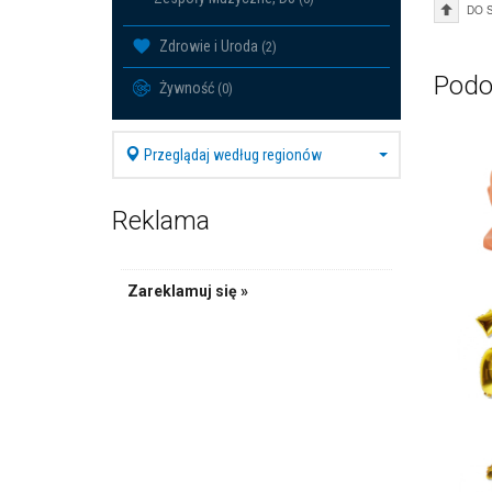
DO 
Zdrowie i Uroda
(2)
Podo
Żywność
(0)
Przeglądaj według regionów
Reklama
Zareklamuj się »