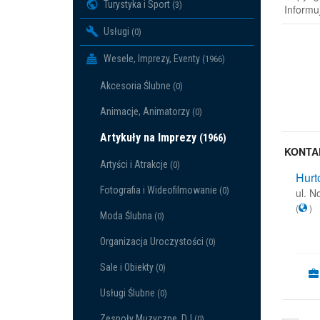
Turystyka i Sport
(3)
Informu
Usługi
(0)
Wesele, Imprezy, Eventy
(1966)
Akcesoria Ślubne
(0)
Animacje, Animatorzy
(0)
Artykuły na Imprezy
(1966)
KONTA
Artyści i Atrakcje
(0)
Hurt
Fotografia i Wideofilmowanie
(0)
ul. 
(
)
Moda Ślubna
(0)
Organizacja Uroczystości
(0)
Sale i Obiekty
(0)
Usługi Ślubne
(0)
Zespoły Muzyczne, DJ
(0)