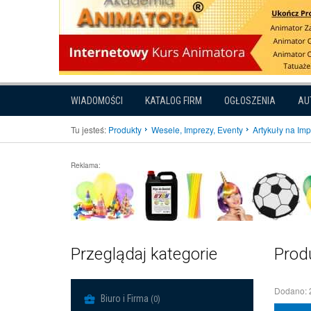
WIADOMOŚCI
KATALOG FIRM
OGŁOSZENIA
AU
Tu jesteś:
Produkty
Wesele, Imprezy, Eventy
Artykuły na Im
Reklama:
Przeglądaj kategorie
Prod
Dodano: 
Biuro i Firma
(0)