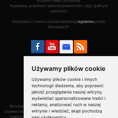
Wszelkie Prawa Zastrzeżone.
Kopiowanie, powielanie i wykorzystywanie treści, zdjęć, grafik jest
zabronione.
Korzystanie z serwisu oznacza akceptację
regulaminu
portalu
Warszawa.IN™
Używamy plików cookie
Bezpieczne Płatności obsługuje:
Używamy plików cookie i innych
technologii śledzenia, aby poprawić
jakość przeglądania naszej witryny,
wyświetlać spersonalizowane treści i
reklamy, analizować ruch w naszej
Warszawa – miasto stołeczne Warszawa. Nazwa miasta zaczęła
witrynie i wiedzieć, skąd pochodzą
pojawiać się w dokumentach w XIV wieku jako Warszewa, a od XV wieku
nasi użytkownicy.
również jako Warszowa. Zmiana nazwy na Warszawa w XV wieku