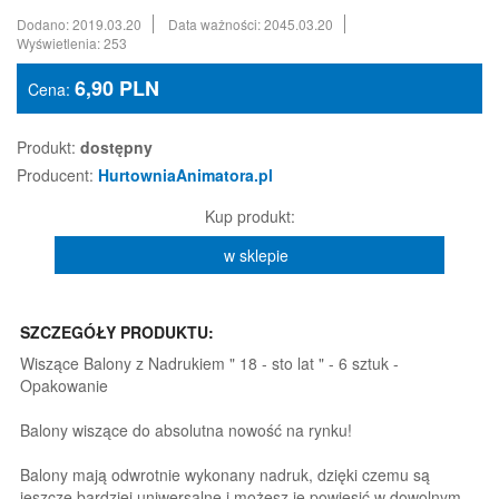
Dodano: 2019.03.20
Data ważności: 2045.03.20
Wyświetlenia: 253
6,90
PLN
Cena:
Produkt:
dostępny
Producent:
HurtowniaAnimatora.pl
Kup produkt:
w sklepie
SZCZEGÓŁY PRODUKTU:
Wiszące Balony z Nadrukiem " 18 - sto lat " - 6 sztuk -
Opakowanie
Balony wiszące do absolutna nowość na rynku!
Balony mają odwrotnie wykonany nadruk, dzięki czemu są
jeszcze bardziej uniwersalne i możesz je powiesić w dowolnym