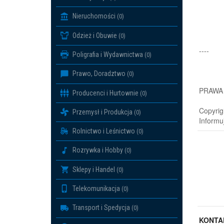
Nieruchomości
(0)
Odzież i Obuwie
(0)
----
Poligrafia i Wydawnictwa
(0)
Prawo, Doradztwo
(0)
PRAWA
Producenci i Hurtownie
(0)
Copyrig
Przemysł i Produkcja
(0)
Informu
Rolnictwo i Leśnictwo
(0)
Rozrywka i Hobby
(0)
Sklepy i Handel
(0)
Telekomunikacja
(0)
Transport i Spedycja
(0)
KONTA