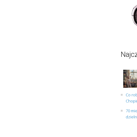
Najcz
Co rob
Chopin
70 mie
dziel