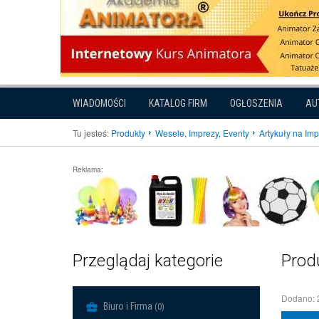
WIADOMOŚCI
KATALOG FIRM
OGŁOSZENIA
AU
Tu jesteś:
Produkty
Wesele, Imprezy, Eventy
Artykuły na Im
Reklama:
Przeglądaj kategorie
Prod
Dodano: 
Biuro i Firma
(0)