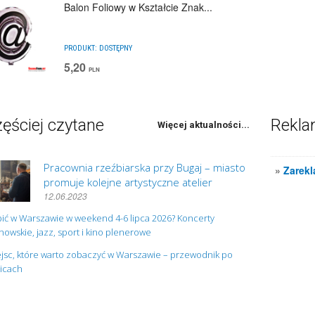
Balon Foliowy w Kształcie Znak...
PRODUKT:
DOSTĘPNY
5,20
PLN
ęściej czytane
Rekl
Więcej aktualności...
Pracownia rzeźbiarska przy Bugaj – miasto
»
Zarekl
promuje kolejne artystyczne atelier
12.06.2023
ić w Warszawie w weekend 4-6 lipca 2026? Koncerty
owskie, jazz, sport i kino plenerowe
jsc, które warto zobaczyć w Warszawie – przewodnik po
nicach