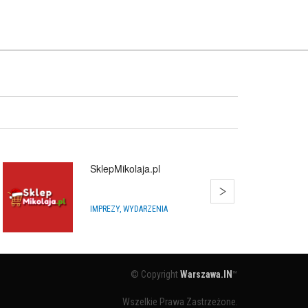
SklepMikolaja.pl
IMPREZY, WYDARZENIA
© Copyright
Warszawa.IN
™
Wszelkie Prawa Zastrzeżone.