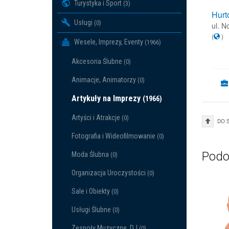
Turystyka i Sport
(3)
Hurt
Usługi
(0)
ul. 
(
)
Wesele, Imprezy, Eventy
(1966)
Akcesoria Ślubne
(0)
Animacje, Animatorzy
(0)
Artykuły na Imprezy
(1966)
Artyści i Atrakcje
(0)
DO 
Fotografia i Wideofilmowanie
(0)
Podo
Moda Ślubna
(0)
Organizacja Uroczystości
(0)
Sale i Obiekty
(0)
Usługi Ślubne
(0)
Zespoły Muzyczne, DJ
(0)