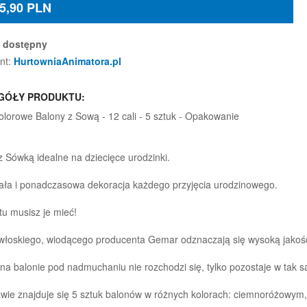
5,90
PLN
dostępny
nt:
HurtowniaAnimatora.pl
GÓŁY PRODUKTU:
lorowe Balony z Sową - 12 cali - 5 sztuk - Opakowanie
z Sówką idealne na dziecięce urodzinki.
ła i ponadczasowa dekoracja każdego przyjęcia urodzinowego.
tu musisz je mieć!
włoskiego, wiodącego producenta Gemar odznaczają się wysoką jakości
na balonie pod nadmuchaniu nie rozchodzi się, tylko pozostaje w tak s
wie znajduje się 5 sztuk balonów w różnych kolorach: ciemnoróżowym,