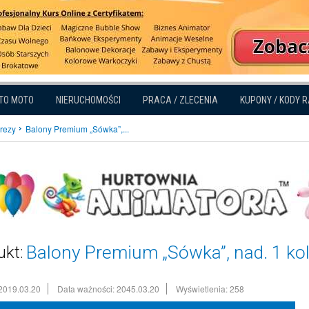
TO MOTO
NIERUCHOMOŚCI
PRACA / ZLECENIA
KUPONY / KODY 
prezy
Balony Premium „Sówka”,...
Balony Premium „Sówka”, nad. 1 kolo
ukt:
2019.03.20
Data ważności: 2045.03.20
Wyświetlenia: 258