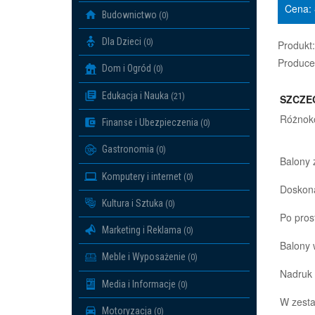
Cena:
Budownictwo
(0)
Dla Dzieci
(0)
Produkt:
Produce
Dom i Ogród
(0)
Edukacja i Nauka
(21)
SZCZE
Różnoko
Finanse i Ubezpieczenia
(0)
Gastronomia
(0)
Balony 
Komputery i internet
(0)
Doskona
Kultura i Sztuka
(0)
Po pros
Marketing i Reklama
(0)
Balony 
Meble i Wyposażenie
(0)
Nadruk 
Media i Informacje
(0)
W zesta
Motoryzacja
(0)