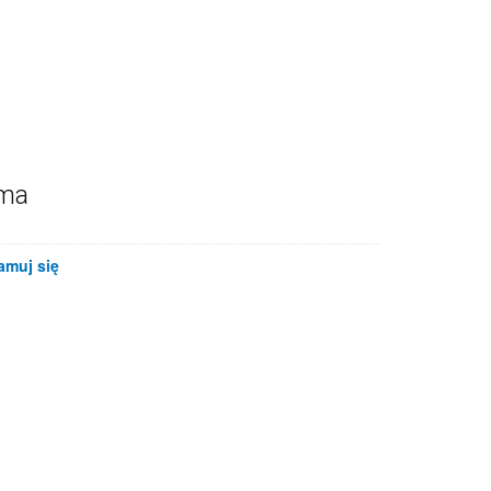
ama
amuj się