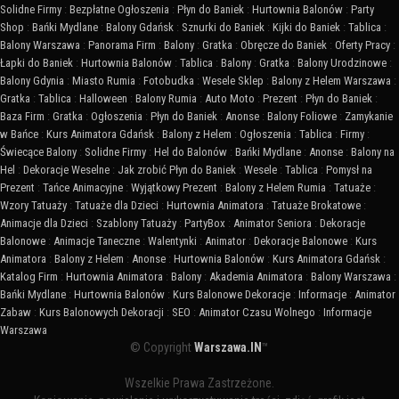
Solidne Firmy
:
Bezpłatne Ogłoszenia
:
Płyn do Baniek
:
Hurtownia Balonów
:
Party
Shop
:
Bańki Mydlane
:
Balony Gdańsk
:
Sznurki do Baniek
:
Kijki do Baniek
:
Tablica
:
Balony Warszawa
:
Panorama Firm
:
Balony
:
Gratka
:
Obręcze do Baniek
:
Oferty Pracy
:
Łapki do Baniek
:
Hurtownia Balonów
:
Tablica
:
Balony
:
Gratka
:
Balony Urodzinowe
:
Balony Gdynia
:
Miasto Rumia
:
Fotobudka
:
Wesele Sklep
:
Balony z Helem Warszawa
:
Gratka
:
Tablica
:
Halloween
:
Balony Rumia
:
Auto Moto
:
Prezent
:
Płyn do Baniek
:
Baza Firm
:
Gratka
:
Ogłoszenia
:
Płyn do Baniek
:
Anonse
:
Balony Foliowe
:
Zamykanie
w Bańce
:
Kurs Animatora Gdańsk
:
Balony z Helem
:
Ogłoszenia
:
Tablica
:
Firmy
:
Świecące Balony
:
Solidne Firmy
:
Hel do Balonów
:
Bańki Mydlane
:
Anonse
:
Balony na
Hel
:
Dekoracje Weselne
:
Jak zrobić Płyn do Baniek
:
Wesele
:
Tablica
:
Pomysł na
Prezent
:
Tańce Animacyjne
:
Wyjątkowy Prezent
:
Balony z Helem Rumia
:
Tatuaże
:
Wzory Tatuaży
:
Tatuaże dla Dzieci
:
Hurtownia Animatora
:
Tatuaże Brokatowe
:
Animacje dla Dzieci
:
Szablony Tatuaży
:
PartyBox
:
Animator Seniora
:
Dekoracje
Balonowe
:
Animacje Taneczne
:
Walentynki
:
Animator
:
Dekoracje Balonowe
:
Kurs
Animatora
:
Balony z Helem
:
Anonse
:
Hurtownia Balonów
:
Kurs Animatora Gdańsk
:
Katalog Firm
:
Hurtownia Animatora
:
Balony
:
Akademia Animatora
:
Balony Warszawa
:
Bańki Mydlane
:
Hurtownia Balonów
:
Kurs Balonowe Dekoracje
:
Informacje
:
Animator
Zabaw
:
Kurs Balonowych Dekoracji
:
SEO
:
Animator Czasu Wolnego
:
Informacje
Warszawa
© Copyright
Warszawa.IN
™
Wszelkie Prawa Zastrzeżone.