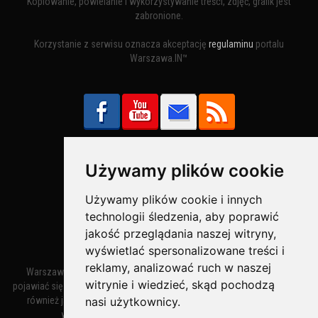
Kopiowanie, powielanie i wykorzystywanie treści, zdjęć, grafik jest
zabronione.
Korzystanie z serwisu oznacza akceptację
regulaminu
portalu
Warszawa.IN™
Używamy plików cookie
Bezpieczne Płatności obsługuje:
Używamy plików cookie i innych
technologii śledzenia, aby poprawić
jakość przeglądania naszej witryny,
wyświetlać spersonalizowane treści i
reklamy, analizować ruch w naszej
Warszawa – miasto stołeczne Warszawa. Nazwa miasta zaczęła
witrynie i wiedzieć, skąd pochodzą
pojawiać się w dokumentach w XIV wieku jako Warszewa, a od XV wieku
nasi użytkownicy.
również jako Warszowa. Zmiana nazwy na Warszawa w XV wieku
wynikała z mazowieckiej wymowy dialektycznej.