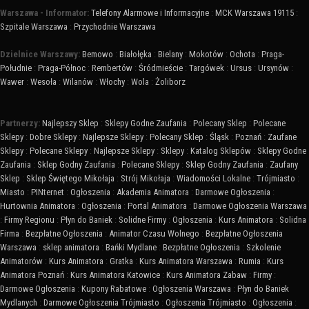
Warszawa - Informator:
Telefony Alarmowe i Informacyjne
:
MCK Warszawa 19115
:
Szpitale Warszawa
:
Przychodnie Warszawa
Dzielnice Warszawy:
Bemowo
:
Białołęka
:
Bielany
:
Mokotów
:
Ochota
:
Praga-
Południe
:
Praga-Północ
:
Rembertów
:
Śródmieście
:
Targówek
:
Ursus
:
Ursynów
:
Wawer
:
Wesoła
:
Wilanów
:
Włochy
:
Wola
:
Żoliborz
Partnerzy:
Najlepszy Sklep
:
Sklepy Godne Zaufania
:
Polecany Sklep
:
Polecane
Sklepy
:
Dobre Sklepy
:
Najlepsze Sklepy
:
Polecany Sklep
:
Śląsk
:
Poznań
:
Zaufane
Sklepy
:
Polecane Sklepy
:
Najlepsze Sklepy
:
Sklepy
:
Katalog Sklepów
:
Sklepy Godne
Zaufania
:
Sklep Godny Zaufania
:
Polecane Sklepy
:
Sklep Godny Zaufania
:
Zaufany
Sklep
:
Sklep Świętego Mikołaja
:
Strój Mikołaja
:
Wiadomości Lokalne
:
Trójmiasto
:
Miasto
:
PINternet
:
Ogłoszenia
:
Akademia Animatora
:
Darmowe Ogłoszenia
:
Hurtownia Animatora
:
Ogłoszenia
:
Portal Animatora
:
Darmowe Ogłoszenia Warszawa
:
Firmy Regionu
:
Płyn do Baniek
:
Solidne Firmy
:
Ogłoszenia
:
Kurs Animatora
:
Solidna
Firma
:
Bezpłatne Ogłoszenia
:
Animator Czasu Wolnego
:
Bezpłatne Ogłoszenia
Warszawa
:
sklep animatora
:
Bańki Mydlane
:
Bezpłatne Ogłoszenia
:
Szkolenie
Animatorów
:
Kurs Animatora
:
Gratka
:
Kurs Animatora Warszawa
:
Rumia
:
Kurs
Animatora Poznań
:
Kurs Animatora Katowice
:
Kurs Animatora Zabaw
:
Firmy
:
Darmowe Ogłoszenia
:
Kupony Rabatowe
:
Ogłoszenia Warszawa
:
Płyn do Baniek
Mydlanych
:
Darmowe Ogłoszenia Trójmiasto
:
Ogłoszenia Trójmiasto
:
Ogłoszenia
: