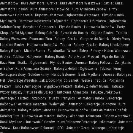
Animatorów
:
Kurs Animatora
:
Gratka
:
Kurs Animatora Warszawa
:
Rumia
:
Kurs
Animatora Poznań
:
Kurs Animatora Katowice
:
Kurs Animatora Zabaw
:
Firmy
:
Darmowe Ogłoszenia
:
Kupony Rabatowe
:
Ogłoszenia Warszawa
:
Płyn do Baniek
Mydlanych
:
Darmowe Ogłoszenia Trójmiasto
:
Ogłoszenia Trójmiasto
:
Ogłoszenia
:
Solidne Firmy
:
Bezpłatne Ogłoszenia
:
Płyn do Baniek
:
Hurtownia Balonów
:
Party
Shop
:
Bańki Mydlane
:
Balony Gdańsk
:
Sznurki do Baniek
:
Kijki do Baniek
:
Tablica
:
Balony Warszawa
:
Panorama Firm
:
Balony
:
Gratka
:
Obręcze do Baniek
:
Oferty Pracy
:
Łapki do Baniek
:
Hurtownia Balonów
:
Tablica
:
Balony
:
Gratka
:
Balony Urodzinowe
:
Balony Gdynia
:
Miasto Rumia
:
Fotobudka
:
Wesele Sklep
:
Balony z Helem Warszawa
:
Gratka
:
Tablica
:
Halloween
:
Balony Rumia
:
Auto Moto
:
Prezent
:
Płyn do Baniek
:
Baza Firm
:
Gratka
:
Ogłoszenia
:
Płyn do Baniek
:
Anonse
:
Balony Foliowe
:
Zamykanie
w Bańce
:
Kurs Animatora Gdańsk
:
Balony z Helem
:
Ogłoszenia
:
Tablica
:
Firmy
:
Świecące Balony
:
Solidne Firmy
:
Hel do Balonów
:
Bańki Mydlane
:
Anonse
:
Balony na
Hel
:
Dekoracje Weselne
:
Jak zrobić Płyn do Baniek
:
Wesele
:
Tablica
:
Pomysł na
Prezent
:
Tańce Animacyjne
:
Wyjątkowy Prezent
:
Balony z Helem Rumia
:
Tatuaże
:
Wzory Tatuaży
:
Tatuaże dla Dzieci
:
Hurtownia Animatora
:
Tatuaże Brokatowe
:
Animacje dla Dzieci
:
Szablony Tatuaży
:
PartyBox
:
Animator Seniora
:
Dekoracje
Balonowe
:
Animacje Taneczne
:
Walentynki
:
Animator
:
Dekoracje Balonowe
:
Kurs
Animatora
:
Balony z Helem
:
Anonse
:
Hurtownia Balonów
:
Kurs Animatora Gdańsk
:
Katalog Firm
:
Hurtownia Animatora
:
Balony
:
Akademia Animatora
:
Balony Warszawa
:
Bańki Mydlane
:
Hurtownia Balonów
:
Kurs Balonowe Dekoracje
:
Informacje
:
Animator
Zabaw
:
Kurs Balonowych Dekoracji
:
SEO
:
Animator Czasu Wolnego
:
Informacje