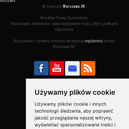
Warszawa
© Copyright
Warszawa.IN
™
Wszelkie Prawa Zastrzeżone.
Kopiowanie, powielanie i wykorzystywanie treści, zdjęć, grafik jest
zabronione.
Korzystanie z serwisu oznacza akceptację
regulaminu
portalu
Warszawa.IN™
Używamy plików cookie
Bezpieczne Płatności obsługuje:
Używamy plików cookie i innych
technologii śledzenia, aby poprawić
jakość przeglądania naszej witryny,
wyświetlać spersonalizowane treści i