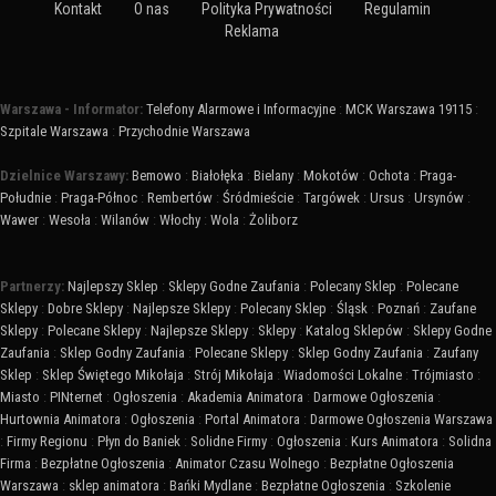
Kontakt
O nas
Polityka Prywatności
Regulamin
Reklama
Warszawa - Informator:
Telefony Alarmowe i Informacyjne
:
MCK Warszawa 19115
:
Szpitale Warszawa
:
Przychodnie Warszawa
Dzielnice Warszawy:
Bemowo
:
Białołęka
:
Bielany
:
Mokotów
:
Ochota
:
Praga-
Południe
:
Praga-Północ
:
Rembertów
:
Śródmieście
:
Targówek
:
Ursus
:
Ursynów
:
Wawer
:
Wesoła
:
Wilanów
:
Włochy
:
Wola
:
Żoliborz
Partnerzy:
Najlepszy Sklep
:
Sklepy Godne Zaufania
:
Polecany Sklep
:
Polecane
Sklepy
:
Dobre Sklepy
:
Najlepsze Sklepy
:
Polecany Sklep
:
Śląsk
:
Poznań
:
Zaufane
Sklepy
:
Polecane Sklepy
:
Najlepsze Sklepy
:
Sklepy
:
Katalog Sklepów
:
Sklepy Godne
Zaufania
:
Sklep Godny Zaufania
:
Polecane Sklepy
:
Sklep Godny Zaufania
:
Zaufany
Sklep
:
Sklep Świętego Mikołaja
:
Strój Mikołaja
:
Wiadomości Lokalne
:
Trójmiasto
:
Miasto
:
PINternet
:
Ogłoszenia
:
Akademia Animatora
:
Darmowe Ogłoszenia
:
Hurtownia Animatora
:
Ogłoszenia
:
Portal Animatora
:
Darmowe Ogłoszenia Warszawa
:
Firmy Regionu
:
Płyn do Baniek
:
Solidne Firmy
:
Ogłoszenia
:
Kurs Animatora
:
Solidna
Firma
:
Bezpłatne Ogłoszenia
:
Animator Czasu Wolnego
:
Bezpłatne Ogłoszenia
Warszawa
:
sklep animatora
:
Bańki Mydlane
:
Bezpłatne Ogłoszenia
:
Szkolenie