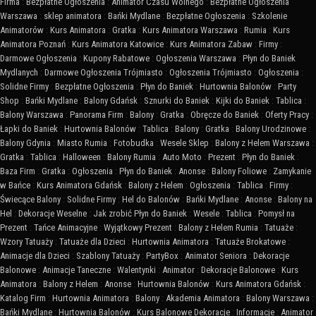
Firma
:
Bezpłatne Ogłoszenia
:
Animator Czasu Wolnego
:
Bezpłatne Ogłoszenia
Warszawa
:
sklep animatora
:
Bańki Mydlane
:
Bezpłatne Ogłoszenia
:
Szkolenie
Animatorów
:
Kurs Animatora
:
Gratka
:
Kurs Animatora Warszawa
:
Rumia
:
Kurs
Animatora Poznań
:
Kurs Animatora Katowice
:
Kurs Animatora Zabaw
:
Firmy
:
Darmowe Ogłoszenia
:
Kupony Rabatowe
:
Ogłoszenia Warszawa
:
Płyn do Baniek
Mydlanych
:
Darmowe Ogłoszenia Trójmiasto
:
Ogłoszenia Trójmiasto
:
Ogłoszenia
:
Solidne Firmy
:
Bezpłatne Ogłoszenia
:
Płyn do Baniek
:
Hurtownia Balonów
:
Party
Shop
:
Bańki Mydlane
:
Balony Gdańsk
:
Sznurki do Baniek
:
Kijki do Baniek
:
Tablica
:
Balony Warszawa
:
Panorama Firm
:
Balony
:
Gratka
:
Obręcze do Baniek
:
Oferty Pracy
:
Łapki do Baniek
:
Hurtownia Balonów
:
Tablica
:
Balony
:
Gratka
:
Balony Urodzinowe
:
Balony Gdynia
:
Miasto Rumia
:
Fotobudka
:
Wesele Sklep
:
Balony z Helem Warszawa
:
Gratka
:
Tablica
:
Halloween
:
Balony Rumia
:
Auto Moto
:
Prezent
:
Płyn do Baniek
:
Baza Firm
:
Gratka
:
Ogłoszenia
:
Płyn do Baniek
:
Anonse
:
Balony Foliowe
:
Zamykanie
w Bańce
:
Kurs Animatora Gdańsk
:
Balony z Helem
:
Ogłoszenia
:
Tablica
:
Firmy
:
Świecące Balony
:
Solidne Firmy
:
Hel do Balonów
:
Bańki Mydlane
:
Anonse
:
Balony na
Hel
:
Dekoracje Weselne
:
Jak zrobić Płyn do Baniek
:
Wesele
:
Tablica
:
Pomysł na
Prezent
:
Tańce Animacyjne
:
Wyjątkowy Prezent
:
Balony z Helem Rumia
:
Tatuaże
:
Wzory Tatuaży
:
Tatuaże dla Dzieci
:
Hurtownia Animatora
:
Tatuaże Brokatowe
:
Animacje dla Dzieci
:
Szablony Tatuaży
:
PartyBox
:
Animator Seniora
:
Dekoracje
Balonowe
:
Animacje Taneczne
:
Walentynki
:
Animator
:
Dekoracje Balonowe
:
Kurs
Animatora
:
Balony z Helem
:
Anonse
:
Hurtownia Balonów
:
Kurs Animatora Gdańsk
:
Katalog Firm
:
Hurtownia Animatora
:
Balony
:
Akademia Animatora
:
Balony Warszawa
:
Bańki Mydlane
:
Hurtownia Balonów
:
Kurs Balonowe Dekoracje
:
Informacje
:
Animator