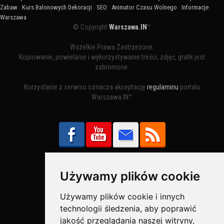
Zabaw
:
Kurs Balonowych Dekoracji
:
SEO
:
Animator Czasu Wolnego
:
Informacje
Warszawa
© Copyright
Warszawa.IN
™
Wszelkie Prawa Zastrzeżone.
Kopiowanie, powielanie i wykorzystywanie treści, zdjęć, grafik jest
zabronione.
Korzystanie z serwisu oznacza akceptację
regulaminu
portalu
Warszawa.IN™
Używamy plików cookie
Bezpieczne Płatności obsługuje:
Używamy plików cookie i innych
technologii śledzenia, aby poprawić
jakość przeglądania naszej witryny,