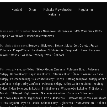
Kontakt
O nas
Polityka Prywatności
Regulamin
Reklama
Warszawa - Informator:
Telefony Alarmowe i Informacyjne
:
MCK Warszawa 19115
:
Szpitale Warszawa
:
Przychodnie Warszawa
Dzielnice Warszawy:
Bemowo
:
Białołęka
:
Bielany
:
Mokotów
:
Ochota
:
Praga-
Południe
:
Praga-Północ
:
Rembertów
:
Śródmieście
:
Targówek
:
Ursus
:
Ursynów
:
Wawer
:
Wesoła
:
Wilanów
:
Włochy
:
Wola
:
Żoliborz
Partnerzy:
Najlepszy Sklep
:
Sklepy Godne Zaufania
:
Polecany Sklep
:
Polecane
Sklepy
:
Dobre Sklepy
:
Najlepsze Sklepy
:
Polecany Sklep
:
Śląsk
:
Poznań
:
Zaufane
Sklepy
:
Polecane Sklepy
:
Najlepsze Sklepy
:
Sklepy
:
Katalog Sklepów
:
Sklepy Godne
Zaufania
:
Sklep Godny Zaufania
:
Polecane Sklepy
:
Sklep Godny Zaufania
:
Zaufany
Sklep
:
Sklep Świętego Mikołaja
:
Strój Mikołaja
:
Wiadomości Lokalne
:
Trójmiasto
:
Miasto
:
PINternet
:
Ogłoszenia
:
Akademia Animatora
:
Darmowe Ogłoszenia
:
Hurtownia Animatora
:
Ogłoszenia
:
Portal Animatora
:
Darmowe Ogłoszenia Warszawa
:
Firmy Regionu
:
Płyn do Baniek
:
Solidne Firmy
:
Ogłoszenia
:
Kurs Animatora
:
Solidna