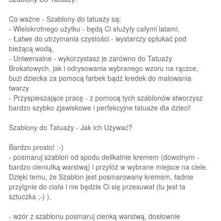
Co ważne - Szablony do tatuaży są:
- Wielokrotnego użytku - będą Ci służyły całymi latami,
- Łatwe do utrzymania czystości - wystarczy opłukać pod
bieżącą wodą,
- Uniwersalne - wykorzystasz je zarówno do Tatuaży
Brokatowych, jak i odrysowania wybranego wzoru na rączce,
buzi dziecka za pomocą farbek bądź kredek do malowania
twarzy
- Przyspieszające pracę - z pomocą tych szablonów stworzysz
bardzo szybko zjawiskowe i perfekcyjne tatuaże dla dzieci!
Szablony do Tatuaży - Jak ich Używać?
Bardzo prosto! :-)
- posmaruj szablon od spodu delikatnie kremem (dowolnym -
bardzo cieniutką warstwą) i przyłóż w wybrane miejsce na ciele.
Dzięki temu, że Szablon jest posmarowany kremem, ładnie
przylgnie do ciała i nie będzie Ci się przesuwał (tu jest ta
sztuczka ;-) ).
- wzór z szablonu posmaruj cienką warstwą, dosłownie