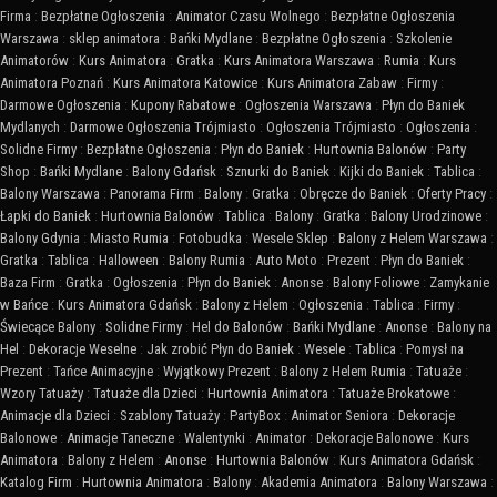
Firma
:
Bezpłatne Ogłoszenia
:
Animator Czasu Wolnego
:
Bezpłatne Ogłoszenia
Warszawa
:
sklep animatora
:
Bańki Mydlane
:
Bezpłatne Ogłoszenia
:
Szkolenie
Animatorów
:
Kurs Animatora
:
Gratka
:
Kurs Animatora Warszawa
:
Rumia
:
Kurs
Animatora Poznań
:
Kurs Animatora Katowice
:
Kurs Animatora Zabaw
:
Firmy
:
Darmowe Ogłoszenia
:
Kupony Rabatowe
:
Ogłoszenia Warszawa
:
Płyn do Baniek
Mydlanych
:
Darmowe Ogłoszenia Trójmiasto
:
Ogłoszenia Trójmiasto
:
Ogłoszenia
:
Solidne Firmy
:
Bezpłatne Ogłoszenia
:
Płyn do Baniek
:
Hurtownia Balonów
:
Party
Shop
:
Bańki Mydlane
:
Balony Gdańsk
:
Sznurki do Baniek
:
Kijki do Baniek
:
Tablica
:
Balony Warszawa
:
Panorama Firm
:
Balony
:
Gratka
:
Obręcze do Baniek
:
Oferty Pracy
:
Łapki do Baniek
:
Hurtownia Balonów
:
Tablica
:
Balony
:
Gratka
:
Balony Urodzinowe
:
Balony Gdynia
:
Miasto Rumia
:
Fotobudka
:
Wesele Sklep
:
Balony z Helem Warszawa
:
Gratka
:
Tablica
:
Halloween
:
Balony Rumia
:
Auto Moto
:
Prezent
:
Płyn do Baniek
:
Baza Firm
:
Gratka
:
Ogłoszenia
:
Płyn do Baniek
:
Anonse
:
Balony Foliowe
:
Zamykanie
w Bańce
:
Kurs Animatora Gdańsk
:
Balony z Helem
:
Ogłoszenia
:
Tablica
:
Firmy
:
Świecące Balony
:
Solidne Firmy
:
Hel do Balonów
:
Bańki Mydlane
:
Anonse
:
Balony na
Hel
:
Dekoracje Weselne
:
Jak zrobić Płyn do Baniek
:
Wesele
:
Tablica
:
Pomysł na
Prezent
:
Tańce Animacyjne
:
Wyjątkowy Prezent
:
Balony z Helem Rumia
:
Tatuaże
:
Wzory Tatuaży
:
Tatuaże dla Dzieci
:
Hurtownia Animatora
:
Tatuaże Brokatowe
:
Animacje dla Dzieci
:
Szablony Tatuaży
:
PartyBox
:
Animator Seniora
:
Dekoracje
Balonowe
:
Animacje Taneczne
:
Walentynki
:
Animator
:
Dekoracje Balonowe
:
Kurs
Animatora
:
Balony z Helem
:
Anonse
:
Hurtownia Balonów
:
Kurs Animatora Gdańsk
:
Katalog Firm
:
Hurtownia Animatora
:
Balony
:
Akademia Animatora
:
Balony Warszawa
: