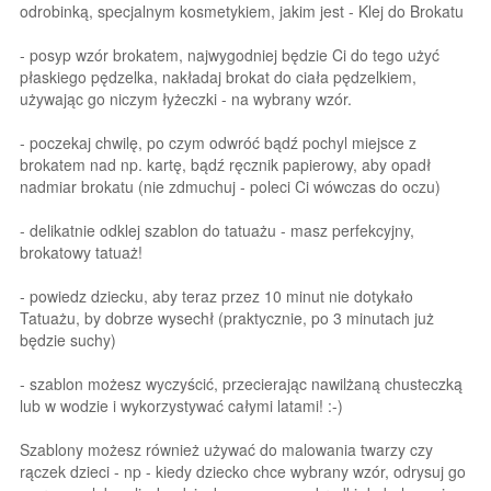
odrobinką, specjalnym kosmetykiem, jakim jest - Klej do Brokatu
- posyp wzór brokatem, najwygodniej będzie Ci do tego użyć
płaskiego pędzelka, nakładaj brokat do ciała pędzelkiem,
używając go niczym łyżeczki - na wybrany wzór.
- poczekaj chwilę, po czym odwróć bądź pochyl miejsce z
brokatem nad np. kartę, bądź ręcznik papierowy, aby opadł
nadmiar brokatu (nie zdmuchuj - poleci Ci wówczas do oczu)
- delikatnie odklej szablon do tatuażu - masz perfekcyjny,
brokatowy tatuaż!
- powiedz dziecku, aby teraz przez 10 minut nie dotykało
Tatuażu, by dobrze wysechł (praktycznie, po 3 minutach już
będzie suchy)
- szablon możesz wyczyścić, przecierając nawilżaną chusteczką
lub w wodzie i wykorzystywać całymi latami! :-)
Szablony możesz również używać do malowania twarzy czy
rączek dzieci - np - kiedy dziecko chce wybrany wzór, odrysuj go