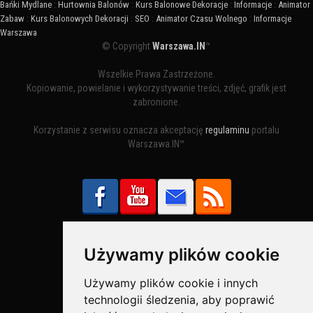
Bańki Mydlane
:
Hurtownia Balonów
:
Kurs Balonowe Dekoracje
:
Informacje
:
Animator
Zabaw
:
Kurs Balonowych Dekoracji
:
SEO
:
Animator Czasu Wolnego
:
Informacje
Warszawa
© Copyright
Warszawa.IN
™
Wszelkie Prawa Zastrzeżone.
Kopiowanie, powielanie i wykorzystywanie treści, zdjęć, grafik jest
zabronione.
Korzystanie z serwisu oznacza akceptację
regulaminu
portalu
Warszawa.IN™
Używamy plików cookie
Bezpieczne Płatności obsługuje:
Używamy plików cookie i innych
technologii śledzenia, aby poprawić