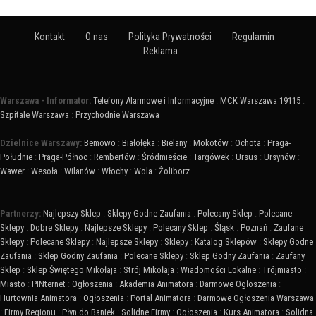
Kontakt
O nas
Polityka Prywatności
Regulamin
Reklama
Warszawa - Informator:
Telefony Alarmowe i Informacyjne
:
MCK Warszawa 19115
:
Szpitale Warszawa
:
Przychodnie Warszawa
Dzielnice Warszawy:
Bemowo
:
Białołęka
:
Bielany
:
Mokotów
:
Ochota
:
Praga-
Południe
:
Praga-Północ
:
Rembertów
:
Śródmieście
:
Targówek
:
Ursus
:
Ursynów
:
Wawer
:
Wesoła
:
Wilanów
:
Włochy
:
Wola
:
Żoliborz
Partnerzy:
Najlepszy Sklep
:
Sklepy Godne Zaufania
:
Polecany Sklep
:
Polecane
Sklepy
:
Dobre Sklepy
:
Najlepsze Sklepy
:
Polecany Sklep
:
Śląsk
:
Poznań
:
Zaufane
Sklepy
:
Polecane Sklepy
:
Najlepsze Sklepy
:
Sklepy
:
Katalog Sklepów
:
Sklepy Godne
Zaufania
:
Sklep Godny Zaufania
:
Polecane Sklepy
:
Sklep Godny Zaufania
:
Zaufany
Sklep
:
Sklep Świętego Mikołaja
:
Strój Mikołaja
:
Wiadomości Lokalne
:
Trójmiasto
:
Miasto
:
PINternet
:
Ogłoszenia
:
Akademia Animatora
:
Darmowe Ogłoszenia
:
Hurtownia Animatora
:
Ogłoszenia
:
Portal Animatora
:
Darmowe Ogłoszenia Warszawa
:
Firmy Regionu
:
Płyn do Baniek
:
Solidne Firmy
:
Ogłoszenia
:
Kurs Animatora
:
Solidna