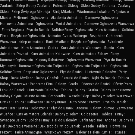
Zaufania
:
Sklep Godny Zaufania
:
Polecane Sklepy
:
Sklep Godny Zaufania
:
Zaufany
Sklep
:
Sklep Świętego Mikołaja
:
Strój Mikołaja
:
Wiadomości Lokalne
:
Trójmiasto
:
Miasto
:
PINternet
:
Ogłoszenia
:
Akademia Animatora
:
Darmowe Ogłoszenia
:
Hurtownia Animatora
:
Ogłoszenia
:
Portal Animatora
:
Darmowe Ogłoszenia Warszawa
:
Firmy Regionu
:
Płyn do Baniek
:
Solidne Firmy
:
Ogłoszenia
:
Kurs Animatora
:
Solidna
Firma
:
Bezpłatne Ogłoszenia
:
Animator Czasu Wolnego
:
Bezpłatne Ogłoszenia
Warszawa
:
sklep animatora
:
Bańki Mydlane
:
Bezpłatne Ogłoszenia
:
Szkolenie
Animatorów
:
Kurs Animatora
:
Gratka
:
Kurs Animatora Warszawa
:
Rumia
:
Kurs
Animatora Poznań
:
Kurs Animatora Katowice
:
Kurs Animatora Zabaw
:
Firmy
:
Darmowe Ogłoszenia
:
Kupony Rabatowe
:
Ogłoszenia Warszawa
:
Płyn do Baniek
Mydlanych
:
Darmowe Ogłoszenia Trójmiasto
:
Ogłoszenia Trójmiasto
:
Ogłoszenia
:
Solidne Firmy
:
Bezpłatne Ogłoszenia
:
Płyn do Baniek
:
Hurtownia Balonów
:
Party
Shop
:
Bańki Mydlane
:
Balony Gdańsk
:
Sznurki do Baniek
:
Kijki do Baniek
:
Tablica
:
Balony Warszawa
:
Panorama Firm
:
Balony
:
Gratka
:
Obręcze do Baniek
:
Oferty Pracy
:
Łapki do Baniek
:
Hurtownia Balonów
:
Tablica
:
Balony
:
Gratka
:
Balony Urodzinowe
:
Balony Gdynia
:
Miasto Rumia
:
Fotobudka
:
Wesele Sklep
:
Balony z Helem Warszawa
:
Gratka
:
Tablica
:
Halloween
:
Balony Rumia
:
Auto Moto
:
Prezent
:
Płyn do Baniek
:
Baza Firm
:
Gratka
:
Ogłoszenia
:
Płyn do Baniek
:
Anonse
:
Balony Foliowe
:
Zamykanie
w Bańce
:
Kurs Animatora Gdańsk
:
Balony z Helem
:
Ogłoszenia
:
Tablica
:
Firmy
:
Świecące Balony
:
Solidne Firmy
:
Hel do Balonów
:
Bańki Mydlane
:
Anonse
:
Balony na
Hel
:
Dekoracje Weselne
:
Jak zrobić Płyn do Baniek
:
Wesele
:
Tablica
:
Pomysł na
Prezent
:
Tańce Animacyjne
:
Wyjątkowy Prezent
:
Balony z Helem Rumia
:
Tatuaże
: