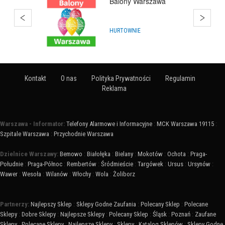
Balony Warszawa
HURTOWNIE
Kontakt
O nas
Polityka Prywatności
Regulamin
Reklama
Warszawa - Informator:
Telefony Alarmowe i Informacyjne
:
MCK Warszawa 19115
:
Szpitale Warszawa
:
Przychodnie Warszawa
Dzielnice Warszawy:
Bemowo
:
Białołęka
:
Bielany
:
Mokotów
:
Ochota
:
Praga-
Południe
:
Praga-Północ
:
Rembertów
:
Śródmieście
:
Targówek
:
Ursus
:
Ursynów
:
Wawer
:
Wesoła
:
Wilanów
:
Włochy
:
Wola
:
Żoliborz
Partnerzy:
Najlepszy Sklep
:
Sklepy Godne Zaufania
:
Polecany Sklep
:
Polecane
Sklepy
:
Dobre Sklepy
:
Najlepsze Sklepy
:
Polecany Sklep
:
Śląsk
:
Poznań
:
Zaufane
Sklepy
:
Polecane Sklepy
:
Najlepsze Sklepy
:
Sklepy
:
Katalog Sklepów
:
Sklepy Godne