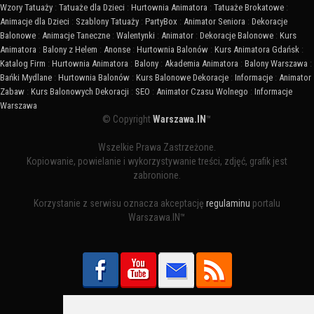
Wzory Tatuaży
:
Tatuaże dla Dzieci
:
Hurtownia Animatora
:
Tatuaże Brokatowe
:
Animacje dla Dzieci
:
Szablony Tatuaży
:
PartyBox
:
Animator Seniora
:
Dekoracje
Balonowe
:
Animacje Taneczne
:
Walentynki
:
Animator
:
Dekoracje Balonowe
:
Kurs
Animatora
:
Balony z Helem
:
Anonse
:
Hurtownia Balonów
:
Kurs Animatora Gdańsk
:
Katalog Firm
:
Hurtownia Animatora
:
Balony
:
Akademia Animatora
:
Balony Warszawa
:
Bańki Mydlane
:
Hurtownia Balonów
:
Kurs Balonowe Dekoracje
:
Informacje
:
Animator
Zabaw
:
Kurs Balonowych Dekoracji
:
SEO
:
Animator Czasu Wolnego
:
Informacje
Warszawa
© Copyright
Warszawa.IN
™
Wszelkie Prawa Zastrzeżone.
Kopiowanie, powielanie i wykorzystywanie treści, zdjęć, grafik jest
zabronione.
Korzystanie z serwisu oznacza akceptację
regulaminu
portalu
Warszawa.IN™