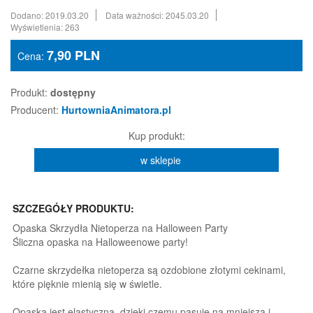
Dodano: 2019.03.20
Data ważności: 2045.03.20
Wyświetlenia: 263
7,90
PLN
Cena:
Produkt:
dostępny
Producent:
HurtowniaAnimatora.pl
Kup produkt:
w sklepie
SZCZEGÓŁY PRODUKTU:
Opaska Skrzydła Nietoperza na Halloween Party
Śliczna opaska na Halloweenowe party!
Czarne skrzydełka nietoperza są ozdobione złotymi cekinami,
które pięknie mienią się w świetle.
Opaska jest elastyczna, dzięki czemu pasuje na mniejszą i