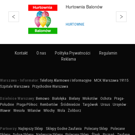
Hurtownia Balonów
HURTOWNIE
Kontakt
O nas
Polityka Prywatności
Regulamin
Reklama
Warszawa - Informator:
Telefony Alarmowe i Informacyjne
:
MCK Warszawa 19115
:
Szpitale Warszawa
:
Przychodnie Warszawa
Dzielnice Warszawy:
Bemowo
:
Białołęka
:
Bielany
:
Mokotów
:
Ochota
:
Praga-
Południe
:
Praga-Północ
:
Rembertów
:
Śródmieście
:
Targówek
:
Ursus
:
Ursynów
:
Wawer
:
Wesoła
:
Wilanów
:
Włochy
:
Wola
:
Żoliborz
Partnerzy:
Najlepszy Sklep
:
Sklepy Godne Zaufania
:
Polecany Sklep
:
Polecane
Sklepy
:
Dobre Sklepy
:
Najlepsze Sklepy
:
Polecany Sklep
:
Śląsk
:
Poznań
:
Zaufane