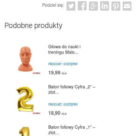
Podziel się:
Podobne produkty
Głowa do nauki i
treningu Malo...
PRODUKT:
DOSTĘPNY
19,99
PLN
Balon foliowy Cyfra „2” –
złot...
PRODUKT:
DOSTĘPNY
18,90
PLN
Balon foliowy Cyfra „1” –
złot...