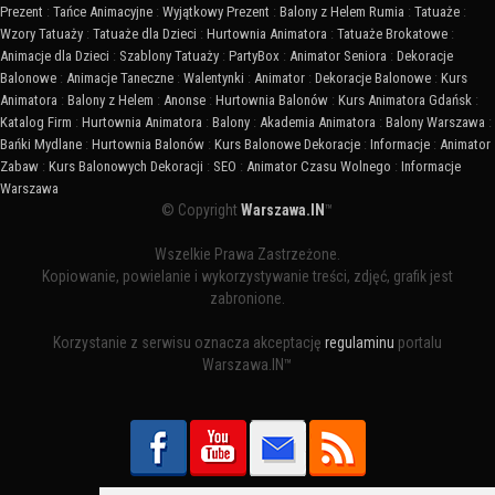
Prezent
:
Tańce Animacyjne
:
Wyjątkowy Prezent
:
Balony z Helem Rumia
:
Tatuaże
:
Wzory Tatuaży
:
Tatuaże dla Dzieci
:
Hurtownia Animatora
:
Tatuaże Brokatowe
:
Animacje dla Dzieci
:
Szablony Tatuaży
:
PartyBox
:
Animator Seniora
:
Dekoracje
Balonowe
:
Animacje Taneczne
:
Walentynki
:
Animator
:
Dekoracje Balonowe
:
Kurs
Animatora
:
Balony z Helem
:
Anonse
:
Hurtownia Balonów
:
Kurs Animatora Gdańsk
:
Katalog Firm
:
Hurtownia Animatora
:
Balony
:
Akademia Animatora
:
Balony Warszawa
:
Bańki Mydlane
:
Hurtownia Balonów
:
Kurs Balonowe Dekoracje
:
Informacje
:
Animator
Zabaw
:
Kurs Balonowych Dekoracji
:
SEO
:
Animator Czasu Wolnego
:
Informacje
Warszawa
© Copyright
Warszawa.IN
™
Wszelkie Prawa Zastrzeżone.
Kopiowanie, powielanie i wykorzystywanie treści, zdjęć, grafik jest
zabronione.
Korzystanie z serwisu oznacza akceptację
regulaminu
portalu
Warszawa.IN™