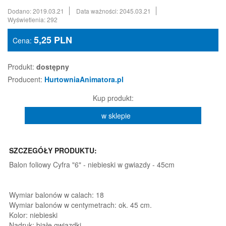
Dodano: 2019.03.21
Data ważności: 2045.03.21
Wyświetlenia: 292
5,25
PLN
Cena:
Produkt:
dostępny
Producent:
HurtowniaAnimatora.pl
Kup produkt:
w sklepie
SZCZEGÓŁY PRODUKTU:
Balon foliowy Cyfra "6" - niebieski w gwiazdy - 45cm
Wymiar balonów w calach: 18
Wymiar balonów w centymetrach: ok. 45 cm.
Kolor: niebieski
Nadruk: białe gwiazdki