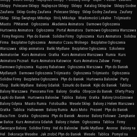
Sklepy
:
Polecane Sklepy
:
Najlepsze Sklepy
:
Sklepy
:
Katalog Sklepów
:
Sklepy Godne
Zaufania
:
Sklep Godny Zaufania
:
Polecane Sklepy
:
Sklep Godny Zaufania
:
Zaufany
Sklep
:
Sklep Świętego Mikołaja
:
Strój Mikołaja
:
Wiadomości Lokalne
:
Trójmiasto
:
Miasto
:
PINternet
:
Ogłoszenia
:
Akademia Animatora
:
Darmowe Ogłoszenia
:
Hurtownia Animatora
:
Ogłoszenia
:
Portal Animatora
:
Darmowe Ogłoszenia Warszawa
:
Firmy Regionu
:
Płyn do Baniek
:
Solidne Firmy
:
Ogłoszenia
:
Kurs Animatora
:
Solidna
Firma
:
Bezpłatne Ogłoszenia
:
Animator Czasu Wolnego
:
Bezpłatne Ogłoszenia
Warszawa
:
sklep animatora
:
Bańki Mydlane
:
Bezpłatne Ogłoszenia
:
Szkolenie
Animatorów
:
Kurs Animatora
:
Gratka
:
Kurs Animatora Warszawa
:
Rumia
:
Kurs
Animatora Poznań
:
Kurs Animatora Katowice
:
Kurs Animatora Zabaw
:
Firmy
:
Darmowe Ogłoszenia
:
Kupony Rabatowe
:
Ogłoszenia Warszawa
:
Płyn do Baniek
Mydlanych
:
Darmowe Ogłoszenia Trójmiasto
:
Ogłoszenia Trójmiasto
:
Ogłoszenia
:
Solidne Firmy
:
Bezpłatne Ogłoszenia
:
Płyn do Baniek
:
Hurtownia Balonów
:
Party
Shop
:
Bańki Mydlane
:
Balony Gdańsk
:
Sznurki do Baniek
:
Kijki do Baniek
:
Tablica
:
Balony Warszawa
:
Panorama Firm
:
Balony
:
Gratka
:
Obręcze do Baniek
:
Oferty Pracy
:
Łapki do Baniek
:
Hurtownia Balonów
:
Tablica
:
Balony
:
Gratka
:
Balony Urodzinowe
:
Balony Gdynia
:
Miasto Rumia
:
Fotobudka
:
Wesele Sklep
:
Balony z Helem Warszawa
:
Gratka
:
Tablica
:
Halloween
:
Balony Rumia
:
Auto Moto
:
Prezent
:
Płyn do Baniek
:
Baza Firm
:
Gratka
:
Ogłoszenia
:
Płyn do Baniek
:
Anonse
:
Balony Foliowe
:
Zamykanie
w Bańce
:
Kurs Animatora Gdańsk
:
Balony z Helem
:
Ogłoszenia
:
Tablica
:
Firmy
:
Świecące Balony
:
Solidne Firmy
:
Hel do Balonów
:
Bańki Mydlane
:
Anonse
:
Balony na
Hel
:
Dekoracje Weselne
:
Jak zrobić Płyn do Baniek
:
Wesele
:
Tablica
:
Pomysł na