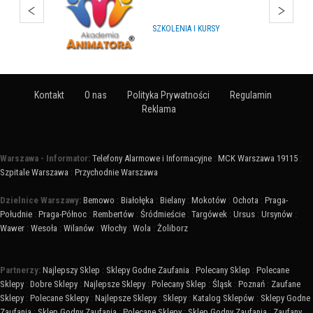
SZKOLENIA I KURSY
Kontakt
O nas
Polityka Prywatności
Regulamin
Reklama
Warszawa - Informator:
Telefony Alarmowe i Informacyjne
:
MCK Warszawa 19115
:
Szpitale Warszawa
:
Przychodnie Warszawa
Dzielnice Warszawy:
Bemowo
:
Białołęka
:
Bielany
:
Mokotów
:
Ochota
:
Praga-
Południe
:
Praga-Północ
:
Rembertów
:
Śródmieście
:
Targówek
:
Ursus
:
Ursynów
:
Wawer
:
Wesoła
:
Wilanów
:
Włochy
:
Wola
:
Żoliborz
Partnerzy:
Najlepszy Sklep
:
Sklepy Godne Zaufania
:
Polecany Sklep
:
Polecane
Sklepy
:
Dobre Sklepy
:
Najlepsze Sklepy
:
Polecany Sklep
:
Śląsk
:
Poznań
:
Zaufane
Sklepy
:
Polecane Sklepy
:
Najlepsze Sklepy
:
Sklepy
:
Katalog Sklepów
:
Sklepy Godne
Zaufania
:
Sklep Godny Zaufania
:
Polecane Sklepy
:
Sklep Godny Zaufania
:
Zaufany