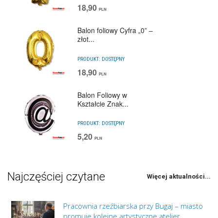
18,90
PLN
Balon foliowy Cyfra „0” –
złot...
PRODUKT:
DOSTĘPNY
18,90
PLN
Balon Foliowy w
Kształcie Znak...
PRODUKT:
DOSTĘPNY
5,20
PLN
Najczęściej czytane
Więcej aktualności...
Pracownia rzeźbiarska przy Bugaj – miasto
promuje kolejne artystyczne atelier