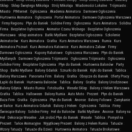
Sklep
:
Sklep Świętego Mikołaja
:
Strój Mikołaja
:
Wiadomości Lokalne
:
Trójmiasto
:
Miasto
:
PINternet
:
Ogłoszenia
:
Akademia Animatora
:
Darmowe Ogłoszenia
:
Hurtownia Animatora
:
Ogłoszenia
:
Portal Animatora
:
Darmowe Ogłoszenia Warszawa
:
Firmy Regionu
:
Płyn do Baniek
:
Solidne Firmy
:
Ogłoszenia
:
Kurs Animatora
:
Solidna
Firma
:
Bezpłatne Ogłoszenia
:
Animator Czasu Wolnego
:
Bezpłatne Ogłoszenia
Warszawa
:
sklep animatora
:
Bańki Mydlane
:
Bezpłatne Ogłoszenia
:
Szkolenie
Animatorów
:
Kurs Animatora
:
Gratka
:
Kurs Animatora Warszawa
:
Rumia
:
Kurs
Animatora Poznań
:
Kurs Animatora Katowice
:
Kurs Animatora Zabaw
:
Firmy
:
Darmowe Ogłoszenia
:
Kupony Rabatowe
:
Ogłoszenia Warszawa
:
Płyn do Baniek
Mydlanych
:
Darmowe Ogłoszenia Trójmiasto
:
Ogłoszenia Trójmiasto
:
Ogłoszenia
:
Solidne Firmy
:
Bezpłatne Ogłoszenia
:
Płyn do Baniek
:
Hurtownia Balonów
:
Party
Shop
:
Bańki Mydlane
:
Balony Gdańsk
:
Sznurki do Baniek
:
Kijki do Baniek
:
Tablica
:
Balony Warszawa
:
Panorama Firm
:
Balony
:
Gratka
:
Obręcze do Baniek
:
Oferty Pracy
:
Łapki do Baniek
:
Hurtownia Balonów
:
Tablica
:
Balony
:
Gratka
:
Balony Urodzinowe
:
Balony Gdynia
:
Miasto Rumia
:
Fotobudka
:
Wesele Sklep
:
Balony z Helem Warszawa
:
Gratka
:
Tablica
:
Halloween
:
Balony Rumia
:
Auto Moto
:
Prezent
:
Płyn do Baniek
:
Baza Firm
:
Gratka
:
Ogłoszenia
:
Płyn do Baniek
:
Anonse
:
Balony Foliowe
:
Zamykanie
w Bańce
:
Kurs Animatora Gdańsk
:
Balony z Helem
:
Ogłoszenia
:
Tablica
:
Firmy
:
Świecące Balony
:
Solidne Firmy
:
Hel do Balonów
:
Bańki Mydlane
:
Anonse
:
Balony na
Hel
:
Dekoracje Weselne
:
Jak zrobić Płyn do Baniek
:
Wesele
:
Tablica
:
Pomysł na
Prezent
:
Tańce Animacyjne
:
Wyjątkowy Prezent
:
Balony z Helem Rumia
:
Tatuaże
:
Wzory Tatuaży
:
Tatuaże dla Dzieci
:
Hurtownia Animatora
:
Tatuaże Brokatowe
: