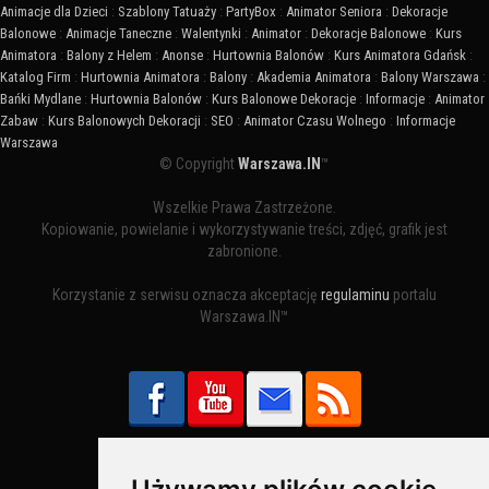
Animacje dla Dzieci
:
Szablony Tatuaży
:
PartyBox
:
Animator Seniora
:
Dekoracje
Balonowe
:
Animacje Taneczne
:
Walentynki
:
Animator
:
Dekoracje Balonowe
:
Kurs
Animatora
:
Balony z Helem
:
Anonse
:
Hurtownia Balonów
:
Kurs Animatora Gdańsk
:
Katalog Firm
:
Hurtownia Animatora
:
Balony
:
Akademia Animatora
:
Balony Warszawa
:
Bańki Mydlane
:
Hurtownia Balonów
:
Kurs Balonowe Dekoracje
:
Informacje
:
Animator
Zabaw
:
Kurs Balonowych Dekoracji
:
SEO
:
Animator Czasu Wolnego
:
Informacje
Warszawa
© Copyright
Warszawa.IN
™
Wszelkie Prawa Zastrzeżone.
Kopiowanie, powielanie i wykorzystywanie treści, zdjęć, grafik jest
zabronione.
Korzystanie z serwisu oznacza akceptację
regulaminu
portalu
Warszawa.IN™