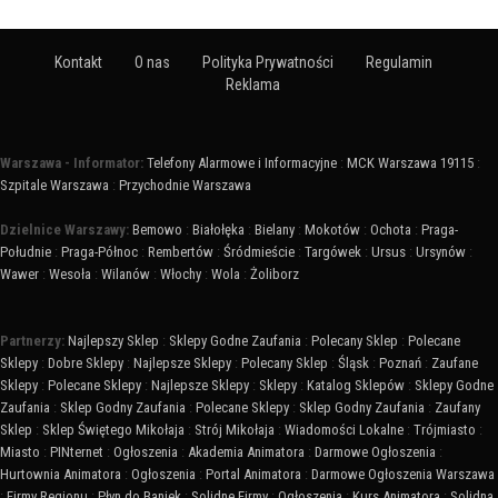
Kontakt
O nas
Polityka Prywatności
Regulamin
Reklama
Warszawa - Informator:
Telefony Alarmowe i Informacyjne
:
MCK Warszawa 19115
:
Szpitale Warszawa
:
Przychodnie Warszawa
Dzielnice Warszawy:
Bemowo
:
Białołęka
:
Bielany
:
Mokotów
:
Ochota
:
Praga-
Południe
:
Praga-Północ
:
Rembertów
:
Śródmieście
:
Targówek
:
Ursus
:
Ursynów
:
Wawer
:
Wesoła
:
Wilanów
:
Włochy
:
Wola
:
Żoliborz
Partnerzy:
Najlepszy Sklep
:
Sklepy Godne Zaufania
:
Polecany Sklep
:
Polecane
Sklepy
:
Dobre Sklepy
:
Najlepsze Sklepy
:
Polecany Sklep
:
Śląsk
:
Poznań
:
Zaufane
Sklepy
:
Polecane Sklepy
:
Najlepsze Sklepy
:
Sklepy
:
Katalog Sklepów
:
Sklepy Godne
Zaufania
:
Sklep Godny Zaufania
:
Polecane Sklepy
:
Sklep Godny Zaufania
:
Zaufany
Sklep
:
Sklep Świętego Mikołaja
:
Strój Mikołaja
:
Wiadomości Lokalne
:
Trójmiasto
:
Miasto
:
PINternet
:
Ogłoszenia
:
Akademia Animatora
:
Darmowe Ogłoszenia
:
Hurtownia Animatora
:
Ogłoszenia
:
Portal Animatora
:
Darmowe Ogłoszenia Warszawa
:
Firmy Regionu
:
Płyn do Baniek
:
Solidne Firmy
:
Ogłoszenia
:
Kurs Animatora
:
Solidna