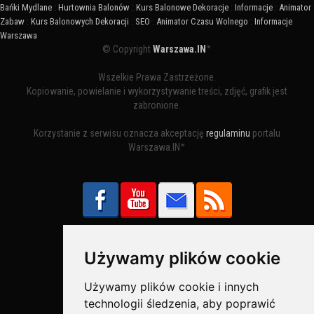
Bańki Mydlane
:
Hurtownia Balonów
:
Kurs Balonowe Dekoracje
:
Informacje
:
Animator
Zabaw
:
Kurs Balonowych Dekoracji
:
SEO
:
Animator Czasu Wolnego
:
Informacje
Warszawa
© Copyright
Warszawa.IN
™
Wszelkie Prawa Zastrzeżone.
Kopiowanie, powielanie i wykorzystywanie treści, zdjęć, grafik jest
zabronione.
Korzystanie z serwisu oznacza akceptację
regulaminu
portalu
Warszawa.IN™
Używamy plików cookie
Bezpieczne Płatności obsługuje:
Używamy plików cookie i innych
technologii śledzenia, aby poprawić