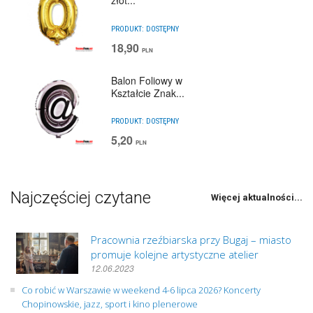
złot...
PRODUKT:
DOSTĘPNY
18,90
PLN
Balon Foliowy w
Kształcie Znak...
PRODUKT:
DOSTĘPNY
5,20
PLN
Najczęściej czytane
Więcej aktualności...
Pracownia rzeźbiarska przy Bugaj – miasto
promuje kolejne artystyczne atelier
12.06.2023
Co robić w Warszawie w weekend 4-6 lipca 2026? Koncerty
Chopinowskie, jazz, sport i kino plenerowe