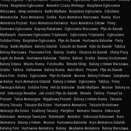
Firma
:
Bezpłatne Ogłoszenia
:
Animator Czasu Wolnego
:
Bezpłatne Ogłoszenia
Warszawa
:
sklep animatora
:
Bańki Mydlane
:
Bezpłatne Ogłoszenia
:
Szkolenie
Animatorów
:
Kurs Animatora
:
Gratka
:
Kurs Animatora Warszawa
:
Rumia
:
Kurs
Animatora Poznań
:
Kurs Animatora Katowice
:
Kurs Animatora Zabaw
:
Firmy
:
Darmowe Ogłoszenia
:
Kupony Rabatowe
:
Ogłoszenia Warszawa
:
Płyn do Baniek
Mydlanych
:
Darmowe Ogłoszenia Trójmiasto
:
Ogłoszenia Trójmiasto
:
Ogłoszenia
:
Solidne Firmy
:
Bezpłatne Ogłoszenia
:
Płyn do Baniek
:
Hurtownia Balonów
:
Party
Shop
:
Bańki Mydlane
:
Balony Gdańsk
:
Sznurki do Baniek
:
Kijki do Baniek
:
Tablica
:
Balony Warszawa
:
Panorama Firm
:
Balony
:
Gratka
:
Obręcze do Baniek
:
Oferty Pracy
:
Łapki do Baniek
:
Hurtownia Balonów
:
Tablica
:
Balony
:
Gratka
:
Balony Urodzinowe
:
Balony Gdynia
:
Miasto Rumia
:
Fotobudka
:
Wesele Sklep
:
Balony z Helem Warszawa
:
Gratka
:
Tablica
:
Halloween
:
Balony Rumia
:
Auto Moto
:
Prezent
:
Płyn do Baniek
:
Baza Firm
:
Gratka
:
Ogłoszenia
:
Płyn do Baniek
:
Anonse
:
Balony Foliowe
:
Zamykanie
w Bańce
:
Kurs Animatora Gdańsk
:
Balony z Helem
:
Ogłoszenia
:
Tablica
:
Firmy
:
Świecące Balony
:
Solidne Firmy
:
Hel do Balonów
:
Bańki Mydlane
:
Anonse
:
Balony na
Hel
:
Dekoracje Weselne
:
Jak zrobić Płyn do Baniek
:
Wesele
:
Tablica
:
Pomysł na
Prezent
:
Tańce Animacyjne
:
Wyjątkowy Prezent
:
Balony z Helem Rumia
:
Tatuaże
:
Wzory Tatuaży
:
Tatuaże dla Dzieci
:
Hurtownia Animatora
:
Tatuaże Brokatowe
:
Animacje dla Dzieci
:
Szablony Tatuaży
:
PartyBox
:
Animator Seniora
:
Dekoracje
Balonowe
:
Animacje Taneczne
:
Walentynki
:
Animator
:
Dekoracje Balonowe
:
Kurs
Animatora
:
Balony z Helem
:
Anonse
:
Hurtownia Balonów
:
Kurs Animatora Gdańsk
:
Katalog Firm
:
Hurtownia Animatora
:
Balony
:
Akademia Animatora
:
Balony Warszawa
: