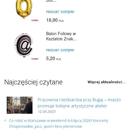
złot...
PRODUKT:
DOSTĘPNY
18,90
PLN
Balon Foliowy w
Kształcie Znak...
PRODUKT:
DOSTĘPNY
5,20
PLN
Najczęściej czytane
Więcej aktualności...
Pracownia rzeźbiarska przy Bugaj – miasto
promuje kolejne artystyczne atelier
12.06.2023
Co robić w Warszawie w weekend 4-6 lipca 2026? Koncerty
Chopinowskie, jazz, sport i kino plenerowe