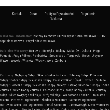
Kontakt
O nas
Polityka Prywatności
Regulamin
Reklama
Warszawa - Informator:
Telefony Alarmowe i Informacyjne
:
MCK Warszawa 19115
:
Szpitale Warszawa
:
Przychodnie Warszawa
Dzielnice Warszawy:
Bemowo
:
Białołęka
:
Bielany
:
Mokotów
:
Ochota
:
Praga-
Południe
:
Praga-Północ
:
Rembertów
:
Śródmieście
:
Targówek
:
Ursus
:
Ursynów
:
Wawer
:
Wesoła
:
Wilanów
:
Włochy
:
Wola
:
Żoliborz
Partnerzy:
Najlepszy Sklep
:
Sklepy Godne Zaufania
:
Polecany Sklep
:
Polecane
Sklepy
:
Dobre Sklepy
:
Najlepsze Sklepy
:
Polecany Sklep
:
Śląsk
:
Poznań
:
Zaufane
Sklepy
:
Polecane Sklepy
:
Najlepsze Sklepy
:
Sklepy
:
Katalog Sklepów
:
Sklepy Godne
Zaufania
:
Sklep Godny Zaufania
:
Polecane Sklepy
:
Sklep Godny Zaufania
:
Zaufany
Sklep
:
Sklep Świętego Mikołaja
:
Strój Mikołaja
:
Wiadomości Lokalne
:
Trójmiasto
:
Miasto
:
PINternet
:
Ogłoszenia
:
Akademia Animatora
:
Darmowe Ogłoszenia
:
Hurtownia Animatora
:
Ogłoszenia
:
Portal Animatora
:
Darmowe Ogłoszenia Warszawa
:
Firmy Regionu
:
Płyn do Baniek
:
Solidne Firmy
:
Ogłoszenia
:
Kurs Animatora
:
Solidna