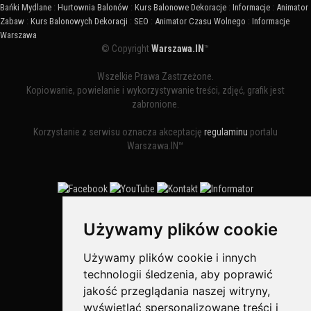
Bańki Mydlane
:
Hurtownia Balonów
:
Kurs Balonowe Dekoracje
:
Informacje
:
Animator
Zabaw
:
Kurs Balonowych Dekoracji
:
SEO
:
Animator Czasu Wolnego
:
Informacje
Warszawa
© Copyright
Warszawa.IN
™
Wszelkie Prawa Zastrzeżone.
Kopiowanie, powielanie i wykorzystywanie treści, zdjęć, grafik jest
zabronione.
Korzystanie z serwisu oznacza akceptację
regulaminu
portalu
Warszawa.IN™
Używamy plików cookie
Bezpieczne Płatności obsługuje:
Używamy plików cookie i innych
technologii śledzenia, aby poprawić
jakość przeglądania naszej witryny,
wyświetlać spersonalizowane treści i