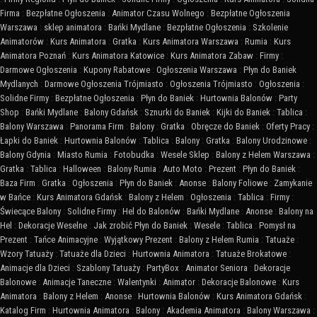
Firma
:
Bezpłatne Ogłoszenia
:
Animator Czasu Wolnego
:
Bezpłatne Ogłoszenia
Warszawa
:
sklep animatora
:
Bańki Mydlane
:
Bezpłatne Ogłoszenia
:
Szkolenie
Animatorów
:
Kurs Animatora
:
Gratka
:
Kurs Animatora Warszawa
:
Rumia
:
Kurs
Animatora Poznań
:
Kurs Animatora Katowice
:
Kurs Animatora Zabaw
:
Firmy
:
Darmowe Ogłoszenia
:
Kupony Rabatowe
:
Ogłoszenia Warszawa
:
Płyn do Baniek
Mydlanych
:
Darmowe Ogłoszenia Trójmiasto
:
Ogłoszenia Trójmiasto
:
Ogłoszenia
:
Solidne Firmy
:
Bezpłatne Ogłoszenia
:
Płyn do Baniek
:
Hurtownia Balonów
:
Party
Shop
:
Bańki Mydlane
:
Balony Gdańsk
:
Sznurki do Baniek
:
Kijki do Baniek
:
Tablica
:
Balony Warszawa
:
Panorama Firm
:
Balony
:
Gratka
:
Obręcze do Baniek
:
Oferty Pracy
:
Łapki do Baniek
:
Hurtownia Balonów
:
Tablica
:
Balony
:
Gratka
:
Balony Urodzinowe
:
Balony Gdynia
:
Miasto Rumia
:
Fotobudka
:
Wesele Sklep
:
Balony z Helem Warszawa
:
Gratka
:
Tablica
:
Halloween
:
Balony Rumia
:
Auto Moto
:
Prezent
:
Płyn do Baniek
:
Baza Firm
:
Gratka
:
Ogłoszenia
:
Płyn do Baniek
:
Anonse
:
Balony Foliowe
:
Zamykanie
w Bańce
:
Kurs Animatora Gdańsk
:
Balony z Helem
:
Ogłoszenia
:
Tablica
:
Firmy
:
Świecące Balony
:
Solidne Firmy
:
Hel do Balonów
:
Bańki Mydlane
:
Anonse
:
Balony na
Hel
:
Dekoracje Weselne
:
Jak zrobić Płyn do Baniek
:
Wesele
:
Tablica
:
Pomysł na
Prezent
:
Tańce Animacyjne
:
Wyjątkowy Prezent
:
Balony z Helem Rumia
:
Tatuaże
:
Wzory Tatuaży
:
Tatuaże dla Dzieci
:
Hurtownia Animatora
:
Tatuaże Brokatowe
:
Animacje dla Dzieci
:
Szablony Tatuaży
:
PartyBox
:
Animator Seniora
:
Dekoracje
Balonowe
:
Animacje Taneczne
:
Walentynki
:
Animator
:
Dekoracje Balonowe
:
Kurs
Animatora
:
Balony z Helem
:
Anonse
:
Hurtownia Balonów
:
Kurs Animatora Gdańsk
:
Katalog Firm
:
Hurtownia Animatora
:
Balony
:
Akademia Animatora
:
Balony Warszawa
: