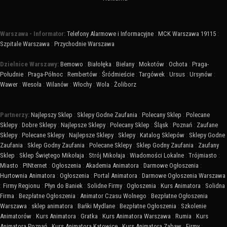
Warszawa - Informator:
Telefony Alarmowe i Informacyjne
:
MCK Warszawa 19115
:
Szpitale Warszawa
:
Przychodnie Warszawa
Dzielnice Warszawy:
Bemowo
:
Białołęka
:
Bielany
:
Mokotów
:
Ochota
:
Praga-
Południe
:
Praga-Północ
:
Rembertów
:
Śródmieście
:
Targówek
:
Ursus
:
Ursynów
:
Wawer
:
Wesoła
:
Wilanów
:
Włochy
:
Wola
:
Żoliborz
Partnerzy:
Najlepszy Sklep
:
Sklepy Godne Zaufania
:
Polecany Sklep
:
Polecane
Sklepy
:
Dobre Sklepy
:
Najlepsze Sklepy
:
Polecany Sklep
:
Śląsk
:
Poznań
:
Zaufane
Sklepy
:
Polecane Sklepy
:
Najlepsze Sklepy
:
Sklepy
:
Katalog Sklepów
:
Sklepy Godne
Zaufania
:
Sklep Godny Zaufania
:
Polecane Sklepy
:
Sklep Godny Zaufania
:
Zaufany
Sklep
:
Sklep Świętego Mikołaja
:
Strój Mikołaja
:
Wiadomości Lokalne
:
Trójmiasto
:
Miasto
:
PINternet
:
Ogłoszenia
:
Akademia Animatora
:
Darmowe Ogłoszenia
:
Hurtownia Animatora
:
Ogłoszenia
:
Portal Animatora
:
Darmowe Ogłoszenia Warszawa
:
Firmy Regionu
:
Płyn do Baniek
:
Solidne Firmy
:
Ogłoszenia
:
Kurs Animatora
:
Solidna
Firma
:
Bezpłatne Ogłoszenia
:
Animator Czasu Wolnego
:
Bezpłatne Ogłoszenia
Warszawa
:
sklep animatora
:
Bańki Mydlane
:
Bezpłatne Ogłoszenia
:
Szkolenie
Animatorów
:
Kurs Animatora
:
Gratka
:
Kurs Animatora Warszawa
:
Rumia
:
Kurs
Animatora Poznań
:
Kurs Animatora Katowice
:
Kurs Animatora Zabaw
:
Firmy
: