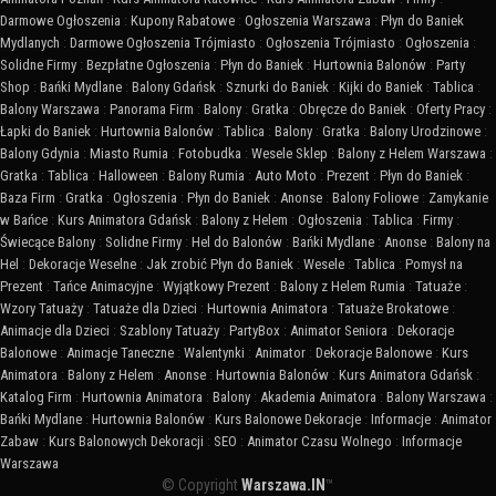
Darmowe Ogłoszenia
:
Kupony Rabatowe
:
Ogłoszenia Warszawa
:
Płyn do Baniek
Mydlanych
:
Darmowe Ogłoszenia Trójmiasto
:
Ogłoszenia Trójmiasto
:
Ogłoszenia
:
Solidne Firmy
:
Bezpłatne Ogłoszenia
:
Płyn do Baniek
:
Hurtownia Balonów
:
Party
Shop
:
Bańki Mydlane
:
Balony Gdańsk
:
Sznurki do Baniek
:
Kijki do Baniek
:
Tablica
:
Balony Warszawa
:
Panorama Firm
:
Balony
:
Gratka
:
Obręcze do Baniek
:
Oferty Pracy
:
Łapki do Baniek
:
Hurtownia Balonów
:
Tablica
:
Balony
:
Gratka
:
Balony Urodzinowe
:
Balony Gdynia
:
Miasto Rumia
:
Fotobudka
:
Wesele Sklep
:
Balony z Helem Warszawa
:
Gratka
:
Tablica
:
Halloween
:
Balony Rumia
:
Auto Moto
:
Prezent
:
Płyn do Baniek
:
Baza Firm
:
Gratka
:
Ogłoszenia
:
Płyn do Baniek
:
Anonse
:
Balony Foliowe
:
Zamykanie
w Bańce
:
Kurs Animatora Gdańsk
:
Balony z Helem
:
Ogłoszenia
:
Tablica
:
Firmy
:
Świecące Balony
:
Solidne Firmy
:
Hel do Balonów
:
Bańki Mydlane
:
Anonse
:
Balony na
Hel
:
Dekoracje Weselne
:
Jak zrobić Płyn do Baniek
:
Wesele
:
Tablica
:
Pomysł na
Prezent
:
Tańce Animacyjne
:
Wyjątkowy Prezent
:
Balony z Helem Rumia
:
Tatuaże
:
Wzory Tatuaży
:
Tatuaże dla Dzieci
:
Hurtownia Animatora
:
Tatuaże Brokatowe
:
Animacje dla Dzieci
:
Szablony Tatuaży
:
PartyBox
:
Animator Seniora
:
Dekoracje
Balonowe
:
Animacje Taneczne
:
Walentynki
:
Animator
:
Dekoracje Balonowe
:
Kurs
Animatora
:
Balony z Helem
:
Anonse
:
Hurtownia Balonów
:
Kurs Animatora Gdańsk
:
Katalog Firm
:
Hurtownia Animatora
:
Balony
:
Akademia Animatora
:
Balony Warszawa
:
Bańki Mydlane
:
Hurtownia Balonów
:
Kurs Balonowe Dekoracje
:
Informacje
:
Animator
Zabaw
:
Kurs Balonowych Dekoracji
:
SEO
:
Animator Czasu Wolnego
:
Informacje
Warszawa
© Copyright
Warszawa.IN
™