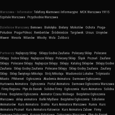
Warszawa - Informator:
Telefony Alarmowe i Informacyjne
:
MCK Warszawa 19115
:
Szpitale Warszawa
:
Przychodnie Warszawa
Dzielnice Warszawy:
Bemowo
:
Białołęka
:
Bielany
:
Mokotów
:
Ochota
:
Praga-
Południe
:
Praga-Północ
:
Rembertów
:
Śródmieście
:
Targówek
:
Ursus
:
Ursynów
:
Wawer
:
Wesoła
:
Wilanów
:
Włochy
:
Wola
:
Żoliborz
Partnerzy:
Najlepszy Sklep
:
Sklepy Godne Zaufania
:
Polecany Sklep
:
Polecane
Sklepy
:
Dobre Sklepy
:
Najlepsze Sklepy
:
Polecany Sklep
:
Śląsk
:
Poznań
:
Zaufane
Sklepy
:
Polecane Sklepy
:
Najlepsze Sklepy
:
Sklepy
:
Katalog Sklepów
:
Sklepy Godne
Zaufania
:
Sklep Godny Zaufania
:
Polecane Sklepy
:
Sklep Godny Zaufania
:
Zaufany
Sklep
:
Sklep Świętego Mikołaja
:
Strój Mikołaja
:
Wiadomości Lokalne
:
Trójmiasto
:
Miasto
:
PINternet
:
Ogłoszenia
:
Akademia Animatora
:
Darmowe Ogłoszenia
:
Hurtownia Animatora
:
Ogłoszenia
:
Portal Animatora
:
Darmowe Ogłoszenia Warszawa
:
Firmy Regionu
:
Płyn do Baniek
:
Solidne Firmy
:
Ogłoszenia
:
Kurs Animatora
:
Solidna
Firma
:
Bezpłatne Ogłoszenia
:
Animator Czasu Wolnego
:
Bezpłatne Ogłoszenia
Warszawa
:
sklep animatora
:
Bańki Mydlane
:
Bezpłatne Ogłoszenia
:
Szkolenie
Animatorów
:
Kurs Animatora
:
Gratka
:
Kurs Animatora Warszawa
:
Rumia
:
Kurs
Animatora Poznań
:
Kurs Animatora Katowice
:
Kurs Animatora Zabaw
:
Firmy
:
Darmowe Ogłoszenia
:
Kupony Rabatowe
:
Ogłoszenia Warszawa
:
Płyn do Baniek