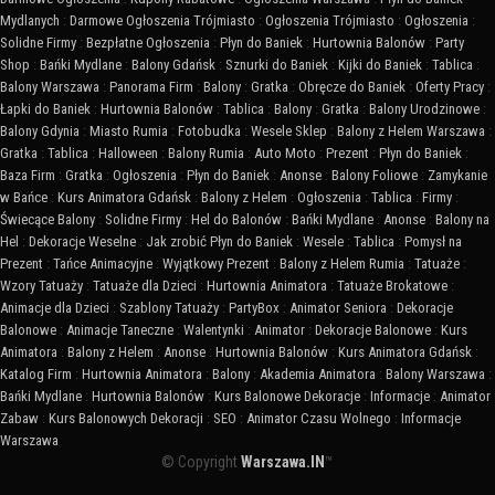
Mydlanych
:
Darmowe Ogłoszenia Trójmiasto
:
Ogłoszenia Trójmiasto
:
Ogłoszenia
:
Solidne Firmy
:
Bezpłatne Ogłoszenia
:
Płyn do Baniek
:
Hurtownia Balonów
:
Party
Shop
:
Bańki Mydlane
:
Balony Gdańsk
:
Sznurki do Baniek
:
Kijki do Baniek
:
Tablica
:
Balony Warszawa
:
Panorama Firm
:
Balony
:
Gratka
:
Obręcze do Baniek
:
Oferty Pracy
:
Łapki do Baniek
:
Hurtownia Balonów
:
Tablica
:
Balony
:
Gratka
:
Balony Urodzinowe
:
Balony Gdynia
:
Miasto Rumia
:
Fotobudka
:
Wesele Sklep
:
Balony z Helem Warszawa
:
Gratka
:
Tablica
:
Halloween
:
Balony Rumia
:
Auto Moto
:
Prezent
:
Płyn do Baniek
:
Baza Firm
:
Gratka
:
Ogłoszenia
:
Płyn do Baniek
:
Anonse
:
Balony Foliowe
:
Zamykanie
w Bańce
:
Kurs Animatora Gdańsk
:
Balony z Helem
:
Ogłoszenia
:
Tablica
:
Firmy
:
Świecące Balony
:
Solidne Firmy
:
Hel do Balonów
:
Bańki Mydlane
:
Anonse
:
Balony na
Hel
:
Dekoracje Weselne
:
Jak zrobić Płyn do Baniek
:
Wesele
:
Tablica
:
Pomysł na
Prezent
:
Tańce Animacyjne
:
Wyjątkowy Prezent
:
Balony z Helem Rumia
:
Tatuaże
:
Wzory Tatuaży
:
Tatuaże dla Dzieci
:
Hurtownia Animatora
:
Tatuaże Brokatowe
:
Animacje dla Dzieci
:
Szablony Tatuaży
:
PartyBox
:
Animator Seniora
:
Dekoracje
Balonowe
:
Animacje Taneczne
:
Walentynki
:
Animator
:
Dekoracje Balonowe
:
Kurs
Animatora
:
Balony z Helem
:
Anonse
:
Hurtownia Balonów
:
Kurs Animatora Gdańsk
:
Katalog Firm
:
Hurtownia Animatora
:
Balony
:
Akademia Animatora
:
Balony Warszawa
:
Bańki Mydlane
:
Hurtownia Balonów
:
Kurs Balonowe Dekoracje
:
Informacje
:
Animator
Zabaw
:
Kurs Balonowych Dekoracji
:
SEO
:
Animator Czasu Wolnego
:
Informacje
Warszawa
© Copyright
Warszawa.IN
™