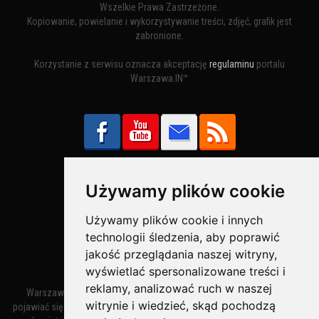
Wszelkie Prawa Zastrzeżone.
Kopiowanie, powielanie i wykorzystywanie treści, zdjęć, grafik jest
zabronione.
Korzystanie z serwisu oznacza akceptację
regulaminu
portalu
Warszawa.IN™
Używamy plików cookie
Bezpieczne Płatności obsługuje:
Używamy plików cookie i innych
technologii śledzenia, aby poprawić
jakość przeglądania naszej witryny,
wyświetlać spersonalizowane treści i
reklamy, analizować ruch w naszej
Warszawa – miasto stołeczne Warszawa. Nazwa miasta zaczęła
witrynie i wiedzieć, skąd pochodzą
pojawiać się w dokumentach w XIV wieku jako Warszewa, a od XV wieku