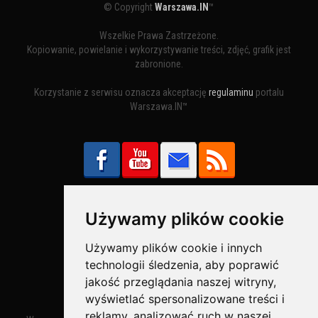
© Copyright
Warszawa.IN
™
Wszelkie Prawa Zastrzeżone.
Kopiowanie, powielanie i wykorzystywanie treści, zdjęć, grafik jest
zabronione.
Korzystanie z serwisu oznacza akceptację
regulaminu
portalu
Warszawa.IN™
Używamy plików cookie
Bezpieczne Płatności obsługuje:
Używamy plików cookie i innych
technologii śledzenia, aby poprawić
jakość przeglądania naszej witryny,
wyświetlać spersonalizowane treści i
reklamy, analizować ruch w naszej