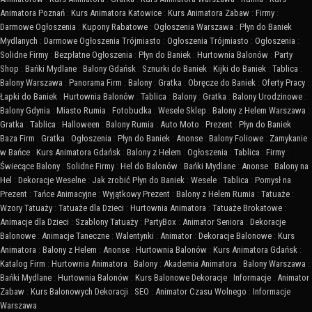
Animatora Poznań
:
Kurs Animatora Katowice
:
Kurs Animatora Zabaw
:
Firmy
:
Darmowe Ogłoszenia
:
Kupony Rabatowe
:
Ogłoszenia Warszawa
:
Płyn do Baniek
Mydlanych
:
Darmowe Ogłoszenia Trójmiasto
:
Ogłoszenia Trójmiasto
:
Ogłoszenia
:
Solidne Firmy
:
Bezpłatne Ogłoszenia
:
Płyn do Baniek
:
Hurtownia Balonów
:
Party
Shop
:
Bańki Mydlane
:
Balony Gdańsk
:
Sznurki do Baniek
:
Kijki do Baniek
:
Tablica
:
Balony Warszawa
:
Panorama Firm
:
Balony
:
Gratka
:
Obręcze do Baniek
:
Oferty Pracy
:
Łapki do Baniek
:
Hurtownia Balonów
:
Tablica
:
Balony
:
Gratka
:
Balony Urodzinowe
:
Balony Gdynia
:
Miasto Rumia
:
Fotobudka
:
Wesele Sklep
:
Balony z Helem Warszawa
:
Gratka
:
Tablica
:
Halloween
:
Balony Rumia
:
Auto Moto
:
Prezent
:
Płyn do Baniek
:
Baza Firm
:
Gratka
:
Ogłoszenia
:
Płyn do Baniek
:
Anonse
:
Balony Foliowe
:
Zamykanie
w Bańce
:
Kurs Animatora Gdańsk
:
Balony z Helem
:
Ogłoszenia
:
Tablica
:
Firmy
:
Świecące Balony
:
Solidne Firmy
:
Hel do Balonów
:
Bańki Mydlane
:
Anonse
:
Balony na
Hel
:
Dekoracje Weselne
:
Jak zrobić Płyn do Baniek
:
Wesele
:
Tablica
:
Pomysł na
Prezent
:
Tańce Animacyjne
:
Wyjątkowy Prezent
:
Balony z Helem Rumia
:
Tatuaże
:
Wzory Tatuaży
:
Tatuaże dla Dzieci
:
Hurtownia Animatora
:
Tatuaże Brokatowe
:
Animacje dla Dzieci
:
Szablony Tatuaży
:
PartyBox
:
Animator Seniora
:
Dekoracje
Balonowe
:
Animacje Taneczne
:
Walentynki
:
Animator
:
Dekoracje Balonowe
:
Kurs
Animatora
:
Balony z Helem
:
Anonse
:
Hurtownia Balonów
:
Kurs Animatora Gdańsk
:
Katalog Firm
:
Hurtownia Animatora
:
Balony
:
Akademia Animatora
:
Balony Warszawa
:
Bańki Mydlane
:
Hurtownia Balonów
:
Kurs Balonowe Dekoracje
:
Informacje
:
Animator
Zabaw
:
Kurs Balonowych Dekoracji
:
SEO
:
Animator Czasu Wolnego
:
Informacje
Warszawa