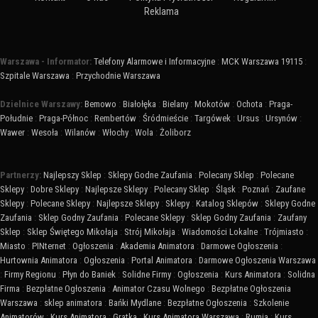
Reklama
Warszawa - Informator:
Telefony Alarmowe i Informacyjne
:
MCK Warszawa 19115
:
Szpitale Warszawa
:
Przychodnie Warszawa
Dzielnice Warszawy:
Bemowo
:
Białołęka
:
Bielany
:
Mokotów
:
Ochota
:
Praga-
Południe
:
Praga-Północ
:
Rembertów
:
Śródmieście
:
Targówek
:
Ursus
:
Ursynów
:
Wawer
:
Wesoła
:
Wilanów
:
Włochy
:
Wola
:
Żoliborz
Partnerzy:
Najlepszy Sklep
:
Sklepy Godne Zaufania
:
Polecany Sklep
:
Polecane
Sklepy
:
Dobre Sklepy
:
Najlepsze Sklepy
:
Polecany Sklep
:
Śląsk
:
Poznań
:
Zaufane
Sklepy
:
Polecane Sklepy
:
Najlepsze Sklepy
:
Sklepy
:
Katalog Sklepów
:
Sklepy Godne
Zaufania
:
Sklep Godny Zaufania
:
Polecane Sklepy
:
Sklep Godny Zaufania
:
Zaufany
Sklep
:
Sklep Świętego Mikołaja
:
Strój Mikołaja
:
Wiadomości Lokalne
:
Trójmiasto
:
Miasto
:
PINternet
:
Ogłoszenia
:
Akademia Animatora
:
Darmowe Ogłoszenia
:
Hurtownia Animatora
:
Ogłoszenia
:
Portal Animatora
:
Darmowe Ogłoszenia Warszawa
:
Firmy Regionu
:
Płyn do Baniek
:
Solidne Firmy
:
Ogłoszenia
:
Kurs Animatora
:
Solidna
Firma
:
Bezpłatne Ogłoszenia
:
Animator Czasu Wolnego
:
Bezpłatne Ogłoszenia
Warszawa
:
sklep animatora
:
Bańki Mydlane
:
Bezpłatne Ogłoszenia
:
Szkolenie
Animatorów
:
Kurs Animatora
:
Gratka
:
Kurs Animatora Warszawa
:
Rumia
:
Kurs