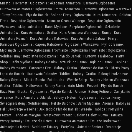
Miasto
:
PINternet
:
Ogłoszenia
:
Akademia Animatora
:
Darmowe Ogłoszenia
:
Hurtownia Animatora
:
Ogłoszenia
:
Portal Animatora
:
Darmowe Ogłoszenia Warszawa
:
Firmy Regionu
:
Płyn do Baniek
:
Solidne Firmy
:
Ogłoszenia
:
Kurs Animatora
:
Solidna
Firma
:
Bezpłatne Ogłoszenia
:
Animator Czasu Wolnego
:
Bezpłatne Ogłoszenia
Warszawa
:
sklep animatora
:
Bańki Mydlane
:
Bezpłatne Ogłoszenia
:
Szkolenie
Animatorów
:
Kurs Animatora
:
Gratka
:
Kurs Animatora Warszawa
:
Rumia
:
Kurs
Animatora Poznań
:
Kurs Animatora Katowice
:
Kurs Animatora Zabaw
:
Firmy
:
Darmowe Ogłoszenia
:
Kupony Rabatowe
:
Ogłoszenia Warszawa
:
Płyn do Baniek
Mydlanych
:
Darmowe Ogłoszenia Trójmiasto
:
Ogłoszenia Trójmiasto
:
Ogłoszenia
:
Solidne Firmy
:
Bezpłatne Ogłoszenia
:
Płyn do Baniek
:
Hurtownia Balonów
:
Party
Shop
:
Bańki Mydlane
:
Balony Gdańsk
:
Sznurki do Baniek
:
Kijki do Baniek
:
Tablica
:
Balony Warszawa
:
Panorama Firm
:
Balony
:
Gratka
:
Obręcze do Baniek
:
Oferty Pracy
:
Łapki do Baniek
:
Hurtownia Balonów
:
Tablica
:
Balony
:
Gratka
:
Balony Urodzinowe
:
Balony Gdynia
:
Miasto Rumia
:
Fotobudka
:
Wesele Sklep
:
Balony z Helem Warszawa
:
Gratka
:
Tablica
:
Halloween
:
Balony Rumia
:
Auto Moto
:
Prezent
:
Płyn do Baniek
:
Baza Firm
:
Gratka
:
Ogłoszenia
:
Płyn do Baniek
:
Anonse
:
Balony Foliowe
:
Zamykanie
w Bańce
:
Kurs Animatora Gdańsk
:
Balony z Helem
:
Ogłoszenia
:
Tablica
:
Firmy
:
Świecące Balony
:
Solidne Firmy
:
Hel do Balonów
:
Bańki Mydlane
:
Anonse
:
Balony na
Hel
:
Dekoracje Weselne
:
Jak zrobić Płyn do Baniek
:
Wesele
:
Tablica
:
Pomysł na
Prezent
:
Tańce Animacyjne
:
Wyjątkowy Prezent
:
Balony z Helem Rumia
:
Tatuaże
:
Wzory Tatuaży
:
Tatuaże dla Dzieci
:
Hurtownia Animatora
:
Tatuaże Brokatowe
:
Animacje dla Dzieci
:
Szablony Tatuaży
:
PartyBox
:
Animator Seniora
:
Dekoracje