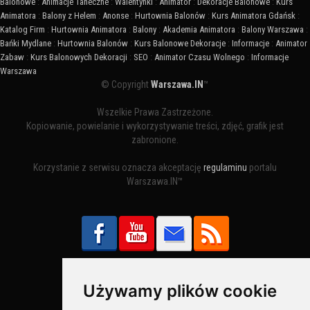
Balonowe
:
Animacje Taneczne
:
Walentynki
:
Animator
:
Dekoracje Balonowe
:
Kurs
Animatora
:
Balony z Helem
:
Anonse
:
Hurtownia Balonów
:
Kurs Animatora Gdańsk
:
Katalog Firm
:
Hurtownia Animatora
:
Balony
:
Akademia Animatora
:
Balony Warszawa
:
Bańki Mydlane
:
Hurtownia Balonów
:
Kurs Balonowe Dekoracje
:
Informacje
:
Animator
Zabaw
:
Kurs Balonowych Dekoracji
:
SEO
:
Animator Czasu Wolnego
:
Informacje
Warszawa
© Copyright
Warszawa.IN
™
Wszelkie Prawa Zastrzeżone.
Kopiowanie, powielanie i wykorzystywanie treści, zdjęć, grafik jest
zabronione.
Korzystanie z serwisu oznacza akceptację
regulaminu
portalu
Warszawa.IN™
Używamy plików cookie
Bezpieczne Płatności obsługuje: