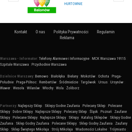
HURTOWNIE
Kontakt
O nas
Polityka Prywatności
Regulamin
Reklama
Warszawa - Informator:
Telefony Alarmowe i Informacyjne
:
MCK Warszawa 19115
:
Szpitale Warszawa
:
Przychodnie Warszawa
Dzielnice Warszawy:
Bemowo
:
Białołęka
:
Bielany
:
Mokotów
:
Ochota
:
Praga-
Południe
:
Praga-Północ
:
Rembertów
:
Śródmieście
:
Targówek
:
Ursus
:
Ursynów
:
Wawer
:
Wesoła
:
Wilanów
:
Włochy
:
Wola
:
Żoliborz
Partnerzy:
Najlepszy Sklep
:
Sklepy Godne Zaufania
:
Polecany Sklep
:
Polecane
Sklepy
:
Dobre Sklepy
:
Najlepsze Sklepy
:
Polecany Sklep
:
Śląsk
:
Poznań
:
Zaufane
Sklepy
:
Polecane Sklepy
:
Najlepsze Sklepy
:
Sklepy
:
Katalog Sklepów
:
Sklepy Godne
Zaufania
:
Sklep Godny Zaufania
:
Polecane Sklepy
:
Sklep Godny Zaufania
:
Zaufany
Sklep
:
Sklep Świętego Mikołaja
:
Strój Mikołaja
:
Wiadomości Lokalne
:
Trójmiasto
: